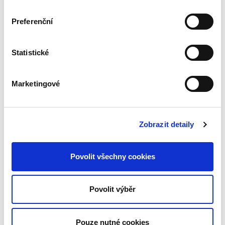
ROZHOVOR
Preferenční
Statistické
Marketingové
8. 6. 2026
Vedoucí autorského kolektivu JUDr.
Karel Svoboda, Ph.D. v rozhovoru
Zobrazit detaily
vysvětluje, jaké klíčové změny v
občanském soudním řádu reflektuje
Povolit všechny cookies
čtvrté vydání komentáře a jak se vyvíjí
civilní proces pod vlivem legislativy a...
Povolit výběr
PŘEČÍST CELÉ
Pouze nutné cookies