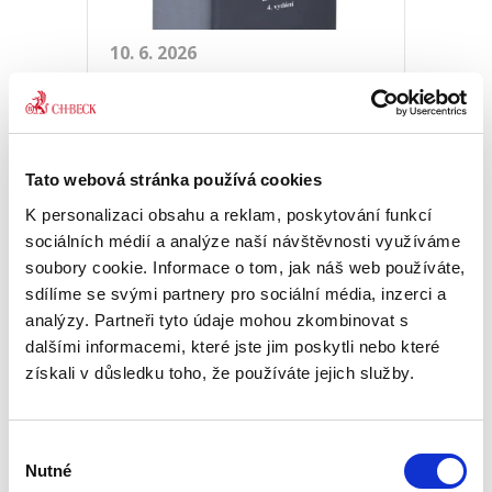
10. 6. 2026
JUDr. Martina Kasíková, nová členka
autorského kolektivu, v rozhovoru
přibližuje proměny exekuční agendy,
význam komentáře a praktické
Tato webová stránka používá cookies
aspekty procesního práva při výkonu
K personalizaci obsahu a reklam, poskytování funkcí
rozhodnutí v soudní praxi.
sociálních médií a analýze naší návštěvnosti využíváme
soubory cookie. Informace o tom, jak náš web používáte,
PŘEČÍST CELÉ
sdílíme se svými partnery pro sociální média, inzerci a
analýzy. Partneři tyto údaje mohou zkombinovat s
dalšími informacemi, které jste jim poskytli nebo které
získali v důsledku toho, že používáte jejich služby.
Občanský soudní řád:
Rozhovor s vedoucím
Výběr
autorského kolektivu
Nutné
souhlasu