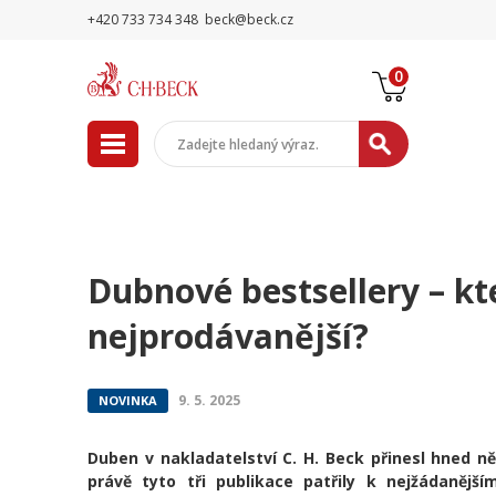
+420 733 734 348
beck@beck.cz
0
Dubnové bestsellery – kte
nejprodávanější?
9. 5. 2025
NOVINKA
Duben v nakladatelství C. H. Beck přinesl hned ně
právě tyto tři publikace patřily k nejžádanějš