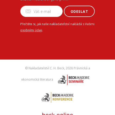
ODESLAT
Přečtěte si, jak naše nakladatelství nakládá s Vašimi
osobními údaji
.
© Nakladatelství C. H. Beck,
2026 Právnická a
ekonomická literatura