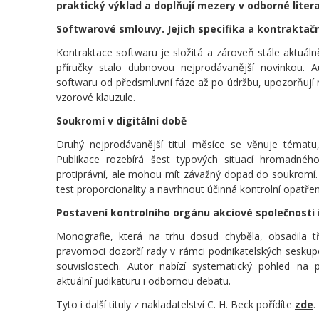
praktický výklad a doplňují mezery v odborné liter
Softwarové smlouvy. Jejich specifika a kontraktač
Kontraktace softwaru je složitá a zároveň stále aktuálněj
příručky stalo dubnovou nejprodávanější novinkou. 
softwaru od předsmluvní fáze až po údržbu, upozorňují na
vzorové klauzule.
Soukromí v digitální době
Druhý nejprodávanější titul měsíce se věnuje tématu
Publikace rozebírá šest typových situací hromadnéh
protiprávní, ale mohou mít závažný dopad do soukromí.
test proporcionality a navrhnout účinná kontrolní opatřen
Postavení kontrolního orgánu akciové společnosti 
Monografie, která na trhu dosud chyběla, obsadila t
pravomoci dozorčí rady v rámci podnikatelských seskupe
souvislostech. Autor nabízí systematický pohled na
aktuální judikaturu i odbornou debatu.
Tyto i další tituly z nakladatelství C. H. Beck pořídíte
zde
.