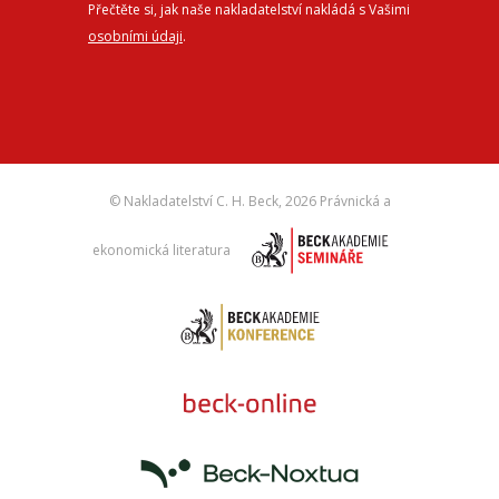
Přečtěte si, jak naše nakladatelství nakládá s Vašimi
osobními údaji
.
© Nakladatelství C. H. Beck,
2026 Právnická a
ekonomická literatura