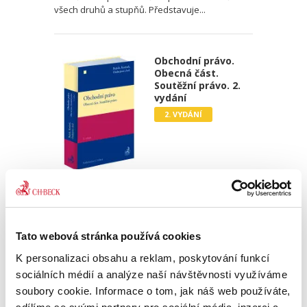
všech druhů a stupňů. Představuje...
Obchodní právo.
Obecná část.
Soutěžní právo. 2.
vydání
2. VYDÁNÍ
Josef Bejček
,
Josef Kotásek
,
Dana Ondrejová
,
a kol.
990,00 Kč
Tato webová stránka používá cookies
Druhé vydání učebnice „Obchodní právo.
Obecná část. Soutěžní právo“ pokračuje v
K personalizaci obsahu a reklam, poskytování funkcí
pragmatickém a nedogmatickém pojetí
sociálních médií a analýze naší návštěvnosti využíváme
obchodního práva. Do výkladu jsou zahrnuty i
soubory cookie. Informace o tom, jak náš web používáte,
některé významné veřejnoprávní...