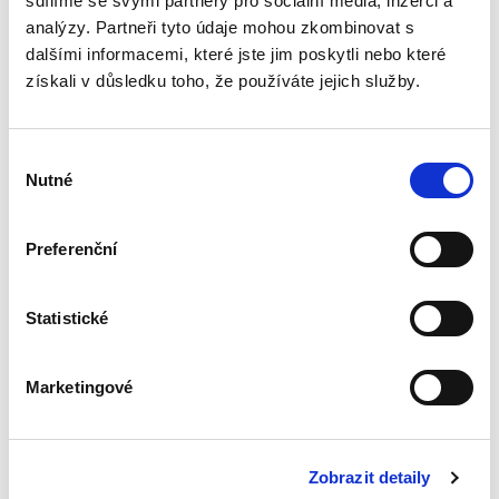
sdílíme se svými partnery pro sociální média, inzerci a
analýzy. Partneři tyto údaje mohou zkombinovat s
dalšími informacemi, které jste jim poskytli nebo které
Proměny
soukromého práva
získali v důsledku toho, že používáte jejich služby.
v době COVID-19
Výběr
Nutné
souhlasu
Preferenční
Jan Škrabka
,
a kol.
490,00 Kč
Statistické
Monografie Proměny soukromého práva v
době COVID-19 se zabývá vybranými změnami
Marketingové
soukromého práva v letech 2020 až 2022. V této
době byla většina zemí světa, včetně České
republiky, zasažena vlnou...
Zobrazit detaily