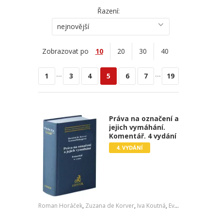
Řazení:
nejnovější
Zobrazovat po
10
20
30
40
...
...
1
3
4
5
6
7
19
Práva na označení a
jejich vymáhání.
Komentář. 4 vydání
4. VYDÁNÍ
Roman Horáček
,
Zuzana de Korver
,
Iva Koutná
,
Eva Biskupová