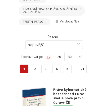
PRACOVNÍ PRÁVO A PRÁVO SOCIÁLNÍHO
ZABEZPEČENÍ
Vynulovat filtry
TRESTNÍ PRÁVO
Řazení:
nejnovější
Zobrazovat po
10
20
30
40
...
1
2
3
4
5
21
Právo kybernetické
bezpečnosti EU ve
světle nové právní
úpravy ČR