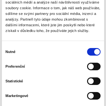
sociálních médií a analýze naší návštěvnosti využíváme
Tato učebnice přináší komplexní, přehledný a
soubory cookie. Informace o tom, jak náš web používáte,
srozumitelný výklad pracovního práva a
představuje teoretický základ oboru. Jedná se
sdílíme se svými partnery pro sociální média, inzerci a
o doplněné a k 1. 9. 2025 aktualizované 2.
analýzy. Partneři tyto údaje mohou zkombinovat s
vydání učebnice, jejíž...
dalšími informacemi, které jste jim poskytli nebo které
získali v důsledku toho, že používáte jejich služby.
Zákon o
kolektivním
Výběr
vyjednávání.
Nutné
Komentář
souhlasu
Preferenční
Statistické
Petr Hůrka
,
Nataša Randlová
,
Jaroslav Stránský
690,00 Kč
Marketingové
Tato publikace obsahuje výklad zákona o