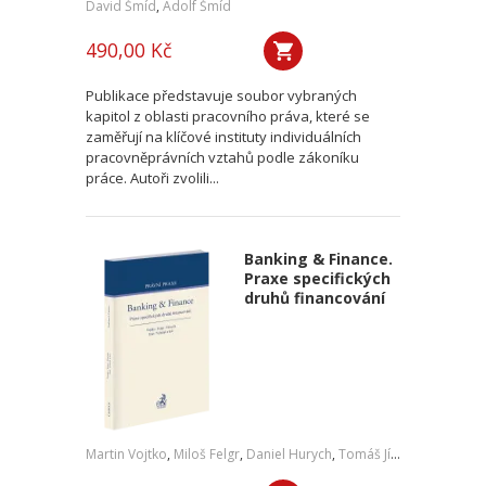
David Šmíd
,
Adolf Šmíd
490,00 Kč
Publikace představuje soubor vybraných
kapitol z oblasti pracovního práva, které se
zaměřují na klíčové instituty individuálních
pracovněprávních vztahů podle zákoníku
práce. Autoři zvolili...
Banking & Finance.
Praxe specifických
druhů financování
Martin Vojtko
,
Miloš Felgr
,
Daniel Hurych
,
Tomáš Jíně
,
Petr Vybíral