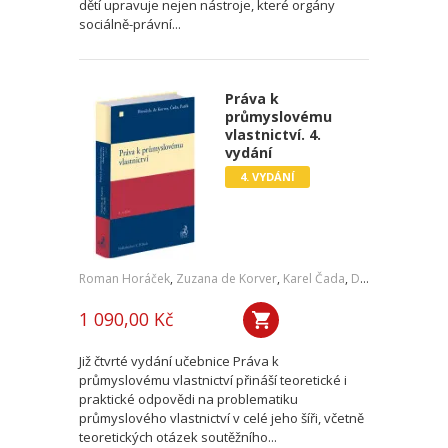
dětí upravuje nejen nástroje, které orgány
sociálně-právní...
Práva k
průmyslovému
vlastnictví. 4.
vydání
4. VYDÁNÍ
Roman Horáček
,
Zuzana de Korver
,
Karel Čada
,
Daniel Patěk
1 090,00 Kč
Již čtvrté vydání učebnice Práva k
průmyslovému vlastnictví přináší teoretické i
praktické odpovědi na problematiku
průmyslového vlastnictví v celé jeho šíři, včetně
teoretických otázek soutěžního...