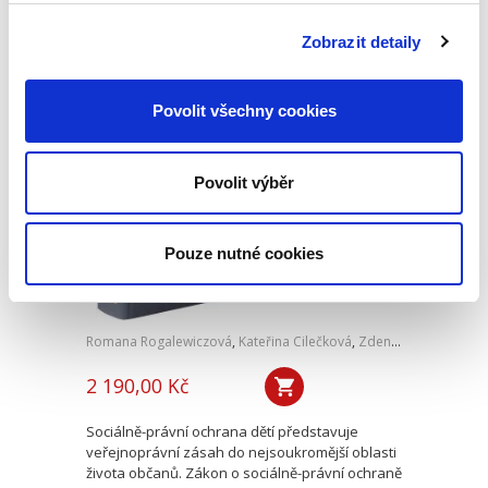
kolektivním vyjednávání a souvisejících
ustanovení zákoníku práce. Kolektivní pracovní
Zobrazit detaily
právo je tak pojímáno komplexně ve svých
vzájemných souvislostech....
Povolit všechny cookies
Zákon o sociálně-
právní ochraně dětí.
Povolit výběr
Komentář. 2. vydání
2. VYDÁNÍ
Pouze nutné cookies
Romana Rogalewiczová
,
Kateřina Cilečková
,
Zdeněk Kapitán
,
Mart
2 190,00 Kč
Sociálně-právní ochrana dětí představuje
veřejnoprávní zásah do nejsoukromější oblasti
života občanů. Zákon o sociálně-právní ochraně