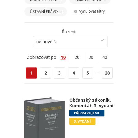
Vynulovat filtry
ÚSTAVNÍ PRÁVO
Řazení:
nejnovější
Zobrazovat po
10
20
30
40
...
1
2
3
4
5
28
Občanský zákoník.
Komentář. 3. vydání
PŘIPRAVUJEME
3. VYDÁNÍ