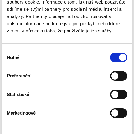
péče v soukromoprávním pojetí, konkrétně se
soubory cookie. Informace o tom, jak náš web používáte,
zabývá možnostmi využití smlouvy o díle v
sdílíme se svými partnery pro sociální média, inzerci a
oblasti poskytování zdravotní...
analýzy. Partneři tyto údaje mohou zkombinovat s
dalšími informacemi, které jste jim poskytli nebo které
získali v důsledku toho, že používáte jejich služby.
Právo kybernetické
bezpečnosti EU ve
světle nové právní
úpravy ČR
Výběr
Nutné
NOVINKA
souhlasu
Preferenční
Martin Janků
,
Pavel Mates
,
Vladimír Smejkal
Statistické
690,00 Kč
Cílem publikace je přiblížit obsah právní úpravy
Marketingové
fungování IT systémů a sítí nazývané jako
právo kybernetické bezpečnosti. Po výkladu
věnovanému početným unijním předpisům v