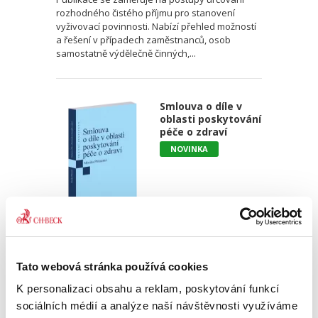
rozhodného čistého příjmu pro stanovení
vyživovací povinnosti. Nabízí přehled možností
a řešení v případech zaměstnanců, osob
samostatně výdělečně činných,...
Smlouva o díle v
oblasti poskytování
péče o zdraví
NOVINKA
Monika Příkazská
390,00 Kč
Tato webová stránka používá cookies
K personalizaci obsahu a reklam, poskytování funkcí
Monografie se zaměřuje na právní poměry
sociálních médií a analýze naší návštěvnosti využíváme
mezi pacientem a poskytovatelem zdravotní