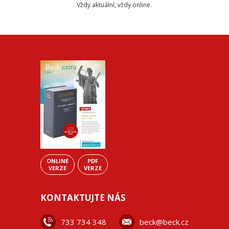
Vždy aktuální, vždy online.
ONLINE
PDF
VERZE
VERZE
KONTAKTUJTE NÁS
733 734 348
beck@beck.cz