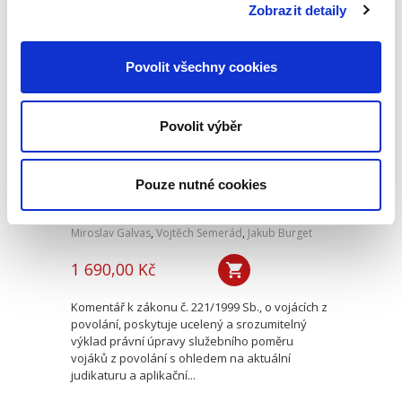
této oblasti se kniha...
Zobrazit detaily
Povolit všechny cookies
Zákon o vojácích z
povolání. Komentář
NOVINKA
Povolit výběr
Pouze nutné cookies
Miroslav Galvas
,
Vojtěch Semerád
,
Jakub Burget
1 690,00 Kč
Komentář k zákonu č. 221/1999 Sb., o vojácích z
povolání, poskytuje ucelený a srozumitelný
výklad právní úpravy služebního poměru
vojáků z povolání s ohledem na aktuální
judikaturu a aplikační...