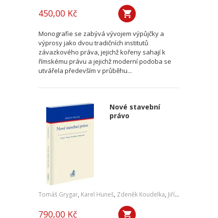
450,00 Kč
Monografie se zabývá vývojem výpůjčky a
výprosy jako dvou tradičních institutů
závazkového práva, jejichž kořeny sahají k
římskému právu a jejichž moderní podoba se
utvářela především v průběhu...
Nové stavební
právo
Tomáš Grygar
,
Karel Huneš
,
Zdeněk Koudelka
,
Jiří Zicha
,
a kol.
790,00 Kč