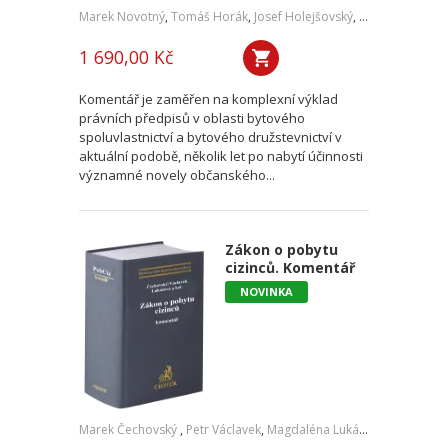
Marek Novotný
,
Tomáš Horák
,
Josef Holejšovský
,
Jaroslav Oehm
1 690,00 Kč
Komentář je zaměřen na komplexní výklad
právních předpisů v oblasti bytového
spoluvlastnictví a bytového družstevnictví v
aktuální podobě, několik let po nabytí účinnosti
významné novely občanského...
Zákon o pobytu
cizinců. Komentář
NOVINKA
Marek Čechovský
,
Petr Václavek
,
Magdaléna Lukášová
,
Tereza Ve