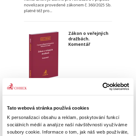
novelizace provedené zákonem č. 360/2025 Sb.
platné též pro...
Zákon o veřejných
dražbách.
Komentář
Hana Cucuová
,
Roman Huječek
,
Tereza Konečná
,
Zdeňka Niklaso
690,00 Kč
Tato webová stránka používá cookies
Komentář k zákonu o veřejných dražbách je
K personalizaci obsahu a reklam, poskytování funkcí
prvním komentářem a první publikací vůbec,
která se komplexně věnuje novému zákonu o
sociálních médií a analýze naší návštěvnosti využíváme
veřejných dražbách. Zákon č. 250/2023 Sb.
soubory cookie. Informace o tom, jak náš web používáte,