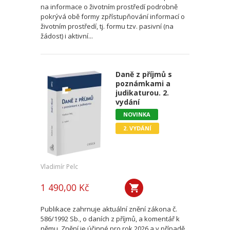
na informace o životním prostředí podrobně
pokrývá obě formy zpřístupňování informací o
životním prostředí, tj. formu tzv. pasivní (na
žádost) i aktivní...
Daně z příjmů s
poznámkami a
judikaturou. 2.
vydání
NOVINKA
2. VYDÁNÍ
Vladimír Pelc
1 490,00 Kč
Publikace zahrnuje aktuální znění zákona č.
586/1992 Sb., o daních z příjmů, a komentář k
němu. Znění je účinné pro rok 2026 a v případě