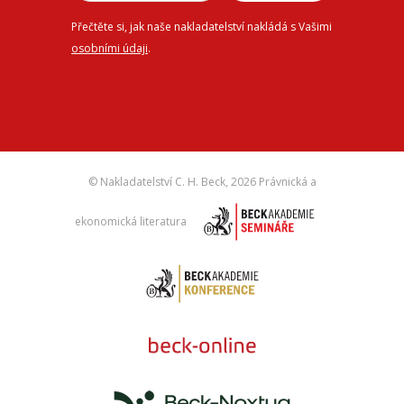
Přečtěte si, jak naše nakladatelství nakládá s Vašimi
osobními údaji
.
© Nakladatelství C. H. Beck,
2026 Právnická a
ekonomická literatura