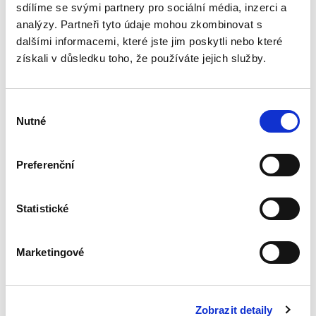
vstoupil v účinnost v roce...
sdílíme se svými partnery pro sociální média, inzerci a
analýzy. Partneři tyto údaje mohou zkombinovat s
dalšími informacemi, které jste jim poskytli nebo které
Právo pro školy
získali v důsledku toho, že používáte jejich služby.
Výběr
Nutné
souhlasu
Preferenční
Stanislav Polčák
,
Pavla Katzová
,
Eva Janečková
,
Jan Bartonička
,
Pe
990,00 Kč
Statistické
Regionální školství je v České republice
reprezentováno rozsáhlou sítí mateřských,
Marketingové
základních, středních a specializovaných škol,
přesahující počtem deset tisíc subjektů.
Autorský kolektiv pod...
Zobrazit detaily