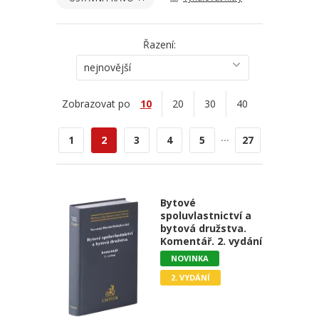
Řazení:
nejnovější
Zobrazovat po
10
20
30
40
...
1
2
3
4
5
27
Bytové
spoluvlastnictví a
bytová družstva.
Komentář. 2. vydání
NOVINKA
2. VYDÁNÍ