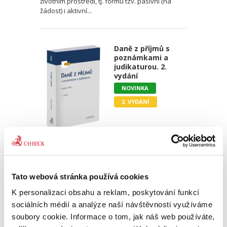
životním prostředí, tj. formu tzv. pasivní (na
žádost) i aktivní...
Daně z příjmů s
poznámkami a
judikaturou. 2.
vydání
NOVINKA
2. VYDÁNÍ
Vladimír Pelc
1 490,00 Kč
Tato webová stránka používá cookies
Publikace zahrnuje aktuální znění zákona č.
586/1992 Sb., o daních z příjmů, a komentář k
K personalizaci obsahu a reklam, poskytování funkcí
němu. Znění je účinné pro rok 2026 a v případě
sociálních médií a analýze naší návštěvnosti využíváme
novelizace provedené zákonem č. 360/2025 Sb.
soubory cookie. Informace o tom, jak náš web používáte,
platné též pro...