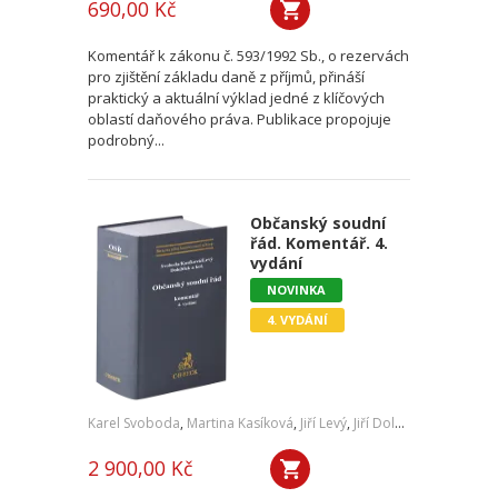
690,00 Kč
Komentář k zákonu č. 593/1992 Sb., o rezervách
pro zjištění základu daně z příjmů, přináší
praktický a aktuální výklad jedné z klíčových
oblastí daňového práva. Publikace propojuje
podrobný...
Občanský soudní
řád. Komentář. 4.
vydání
NOVINKA
4. VYDÁNÍ
Karel Svoboda
,
Martina Kasíková
,
Jiří Levý
,
Jiří Doležílek
,
a kol.
2 900,00 Kč