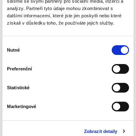
sdílíme se svými partnery pro sociální média, inzerci a
analýzy. Partneři tyto údaje mohou zkombinovat s
dalšími informacemi, které jste jim poskytli nebo které
Zákon o veřejných
získali v důsledku toho, že používáte jejich služby.
dražbách.
Komentář
Výběr
Nutné
souhlasu
Preferenční
Hana Cucuová
,
Roman Huječek
,
Tereza Konečná
,
Zdeňka Niklaso
690,00 Kč
Statistické
Komentář k zákonu o veřejných dražbách je
prvním komentářem a první publikací vůbec,
Marketingové
která se komplexně věnuje novému zákonu o
veřejných dražbách. Zákon č. 250/2023 Sb.
vstoupil v účinnost v roce...
Zobrazit detaily