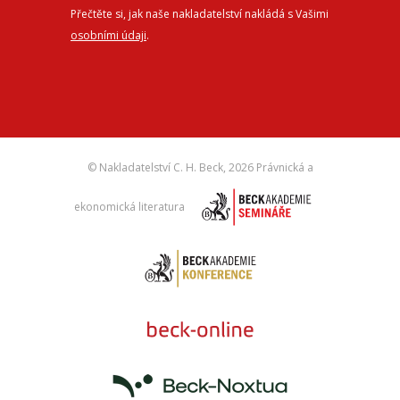
Přečtěte si, jak naše nakladatelství nakládá s Vašimi
osobními údaji
.
© Nakladatelství C. H. Beck,
2026 Právnická a
ekonomická literatura