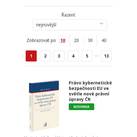
Řazení:
nejnovější
Zobrazovat po
10
20
30
40
...
1
2
3
4
5
13
Právo kybernetické
bezpečnosti EU ve
světle nové právní
úpravy ČR
NOVINKA