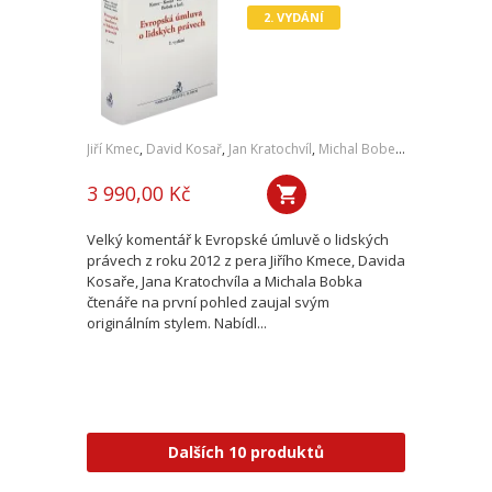
2. VYDÁNÍ
Jiří Kmec
,
David Kosař
,
Jan Kratochvíl
,
Michal Bobek
,
a kol.
3 990,00 Kč
Velký komentář k Evropské úmluvě o lidských
právech z roku 2012 z pera Jiřího Kmece, Davida
Kosaře, Jana Kratochvíla a Michala Bobka
čtenáře na první pohled zaujal svým
originálním stylem. Nabídl...
Dalších 10 produktů