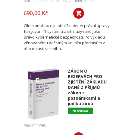
Martin Janků
,
Pavel Mates
,
Vladimír Smejkal
690,00 Kč
Cílem publikace je přiblížit obsah právní úpravy
fungování IT systémů a sítí nazývané jako
právo kybernetické bezpečnosti. Po výkladu
věnovanému početným unijním předpisům v
této oblasti se kniha...
ZÁKON O
REZERVÁCH PRO
ZJIŠTĚNÍ ZÁKLADU
DANĚ Z PŘÍJMŮ
zákon s
poznámkami a
judikaturou
NOVINKA
Vladimír Pelc