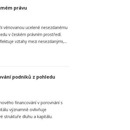
romém právu
fii věnovanou uceleně nesezdanému
edu v českém právním prostředí.
lektuje vztahy mezi nesezdanými,...
ování podniků z pohledu
hového financování v porovnání s
itálu významně ovlivňuje
é struktuře dluhu a kapitálu.