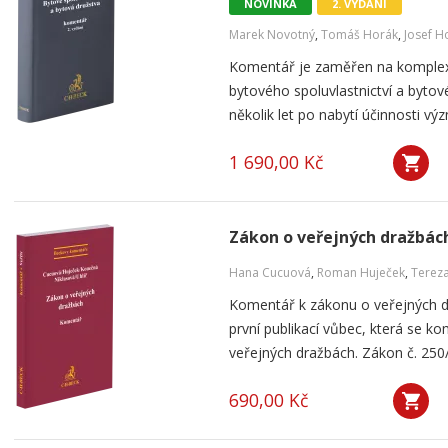
NOVINKA
2. VYDÁNÍ
Marek Novotný
,
Tomáš Horák
,
Josef H
Komentář je zaměřen na komplexní
bytového spoluvlastnictví a bytov
několik let po nabytí účinnosti v
1 690,00 Kč
Zákon o veřejných dražbác
Hana Cucuová
,
Roman Huječek
,
Terez
Komentář k zákonu o veřejných 
první publikací vůbec, která se 
veřejných dražbách. Zákon č. 250/2
690,00 Kč