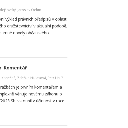
olejšovský
,
Jaroslav Oehm
 výklad právních předpisů v oblasti
ého družstevnictví v aktuální podobě,
ýznamné novely občanského...
h. Komentář
a Konečná
,
Zdeňka Niklasová
,
Petr Uhlíř
dražbách je prvním komentářem a
komplexně věnuje novému zákonu o
023 Sb. vstoupil v účinnost v roce...