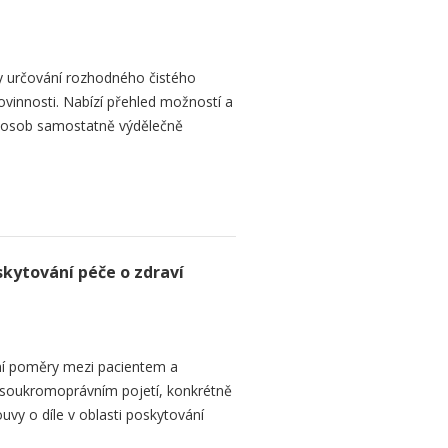
y určování rozhodného čistého
ovinnosti. Nabízí přehled možností a
 osob samostatně výdělečně
skytování péče o zdraví
ní poměry mezi pacientem a
 soukromoprávním pojetí, konkrétně
vy o díle v oblasti poskytování