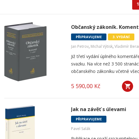
1
Občanský zákoník. Komentá
PŘIPRAVUJEME
3. VYDÁNÍ
Jan Petrov
,
Michal Výtisk
,
Vladimír Bera
Již třetí vydání úplného komentá
svazku. Na více než 3 500 stranác
občanského zákoníku včetně všech
5 590,00 Kč
Jak na závěť s úlevami
PŘIPRAVUJEME
Pavel Salák
Publikace se snaží srozumitelnou 