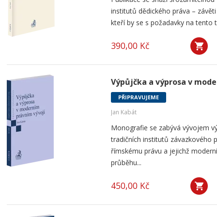
institutů dědického práva – závět
kteří by se s požadavky na tento ty
390,00 Kč
Výpůjčka a výprosa v mode
PŘIPRAVUJEME
Jan Kabát
Monografie se zabývá vývojem vý
tradičních institutů závazkového p
římskému právu a jejichž modern
průběhu...
450,00 Kč