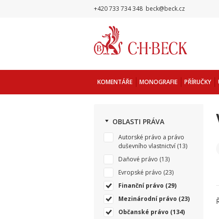
+420 733 734 348
beck@beck.cz
KOMENTÁŘE
MONOGRAFIE
PŘÍRUČKY
OBLASTI PRÁVA
Autorské právo a právo
duševního vlastnictví
(13)
Daňové právo
(13)
Evropské právo
(23)
Finanční právo
(29)
Mezinárodní právo
(23)
Občanské právo
(134)