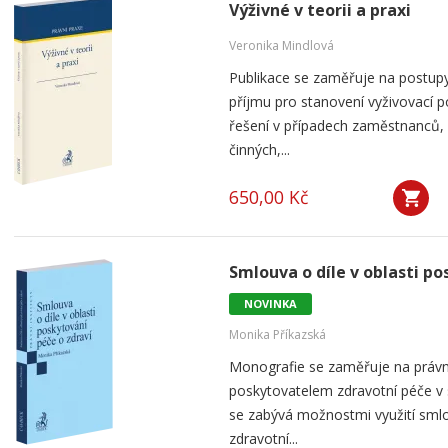
Výživné v teorii a praxi
Veronika Mindlová
Publikace se zaměřuje na postup
příjmu pro stanovení vyživovací p
řešení v případech zaměstnanců,
činných,...
650,00 Kč
Smlouva o díle v oblasti po
NOVINKA
Monika Příkazská
Monografie se zaměřuje na práv
poskytovatelem zdravotní péče v
se zabývá možnostmi využití smlou
zdravotní...