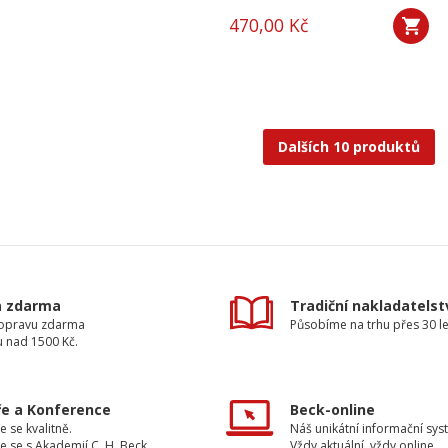
470,00 Kč
Dalších 10 produktů
a zdarma
Tradiční nakladatelst
dopravu zdarma
Působíme na trhu přes 30 le
u nad 1500 Kč.
e a Konference
Beck-online
e se kvalitně.
Náš unikátní informační sys
e se s Akademií C. H. Beck.
Vždy aktuální, vždy online.