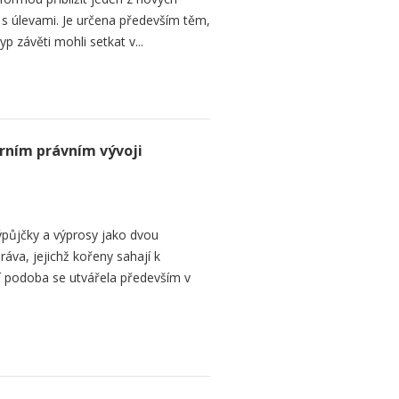
i s úlevami. Je určena především těm,
p závěti mohli setkat v...
rním právním vývoji
půjčky a výprosy jako dvou
ráva, jejichž kořeny sahají k
í podoba se utvářela především v