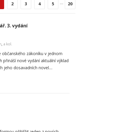
...
2
3
4
5
20
ř. 3. vydání
n
,
a kol.
ře občanského zákoníku v jednom
h přináší nové vydání aktuální výklad
 jeho dosavadních novel....
formou přiblížit jeden z nových