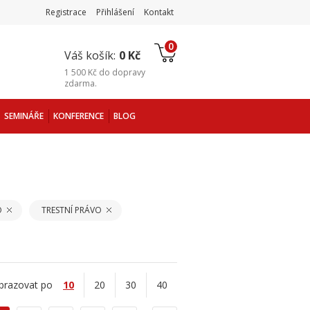
Registrace
Přihlášení
Kontakt
0
Váš košík:
0 Kč
1 500 Kč
do
dopravy
zdarma
.
SEMINÁŘE
KONFERENCE
BLOG
O
TRESTNÍ PRÁVO
brazovat po
10
20
30
40