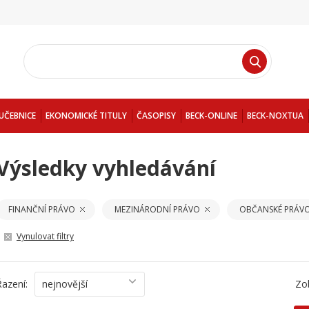
UČEBNICE
EKONOMICKÉ TITULY
ČASOPISY
BECK-ONLINE
BECK-NOXTUA
Výsledky vyhledávání
FINANČNÍ PRÁVO
MEZINÁRODNÍ PRÁVO
OBČANSKÉ PRÁV
Vynulovat filtry
Řazení:
nejnovější
Zo