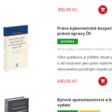
390,00 Kč
Právo kybernetické bezpečn
právní úpravy ČR
NOVINKA
Martin Janků
,
Pavel Mates
,
Vladimír Sme
Cílem publikace je přiblížit obsa
a sítí nazývané jako právo kybern
věnovanému početným unijním před
690,00 Kč
Bytové spoluvlastnictví a b
vydání