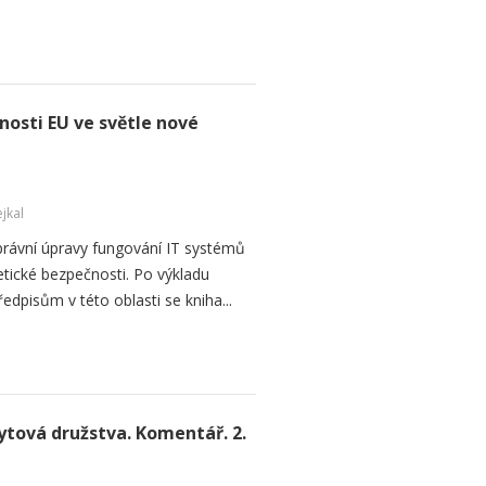
osti EU ve světle nové
jkal
h právní úpravy fungování IT systémů
etické bezpečnosti. Po výkladu
pisům v této oblasti se kniha...
ytová družstva. Komentář. 2.