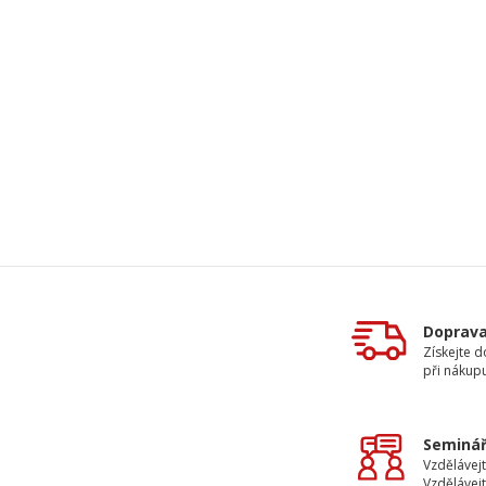
Doprav
Získejte 
při nákup
Seminář
Vzdělávejt
Vzdělávejt