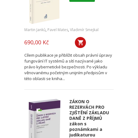
Martin Janků
,
Pavel Mates
,
Vladimír Smejkal
690,00 Kč
Cílem publikace je přiblížit obsah právní úpravy
fungování IT systémů a sítí nazývané jako
právo kybernetické bezpečnosti. Po výkladu
věnovanému početným unijním předpisům v
této oblasti se kniha...
ZÁKON O
REZERVÁCH PRO
ZJIŠTĚNÍ ZÁKLADU
DANĚ Z PŘÍJMŮ
zákon s
poznámkami a
judikaturou