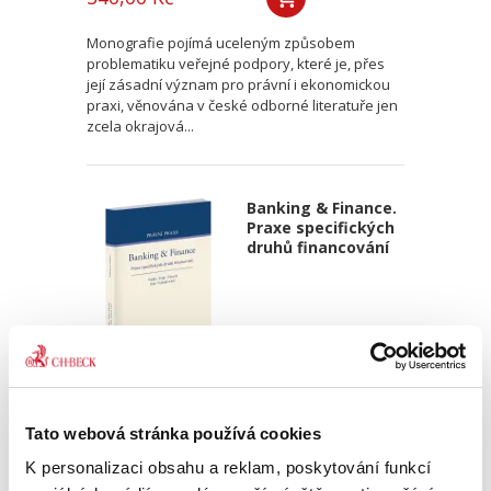
Monografie pojímá uceleným způsobem
problematiku veřejné podpory, které je, přes
její zásadní význam pro právní i ekonomickou
praxi, věnována v české odborné literatuře jen
zcela okrajová...
Banking & Finance.
Praxe specifických
druhů financování
Martin Vojtko
,
Miloš Felgr
,
Daniel Hurych
,
Tomáš Jíně
,
Petr Vybíral
Tato webová stránka používá cookies
790,00 Kč
K personalizaci obsahu a reklam, poskytování funkcí