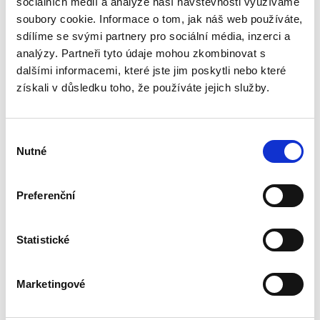
sociálních médií a analýze naší návštěvnosti využíváme
Kniha přibližuje právnické obci specifickou praxi
jednotlivých druhů bankovního financování, s
soubory cookie. Informace o tom, jak náš web používáte,
akcentem na specifika v České republice. Tato
sdílíme se svými partnery pro sociální média, inzerci a
praktická příručka navazuje na knihu Banking
analýzy. Partneři tyto údaje mohou zkombinovat s
&...
dalšími informacemi, které jste jim poskytli nebo které
získali v důsledku toho, že používáte jejich služby.
Práva k
průmyslovému
vlastnictví. 4.
Výběr
vydání
Nutné
souhlasu
4. VYDÁNÍ
Preferenční
Roman Horáček
,
Zuzana de Korver
,
Karel Čada
,
Daniel Patěk
Statistické
1 090,00 Kč
Marketingové
Již čtvrté vydání učebnice Práva k
průmyslovému vlastnictví přináší teoretické i