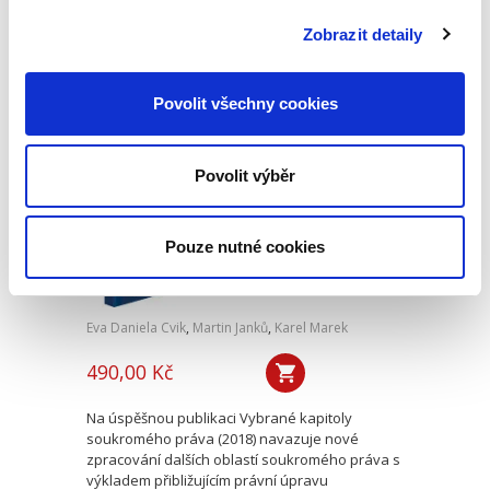
praktické odpovědi na problematiku
průmyslového vlastnictví v celé jeho šíři, včetně
Zobrazit detaily
teoretických otázek soutěžního...
Povolit všechny cookies
Vybrané kapitoly
soukromého práva
II
Povolit výběr
Pouze nutné cookies
Eva Daniela Cvik
,
Martin Janků
,
Karel Marek
490,00 Kč
Na úspěšnou publikaci Vybrané kapitoly
soukromého práva (2018) navazuje nové
zpracování dalších oblastí soukromého práva s
výkladem přibližujícím právní úpravu