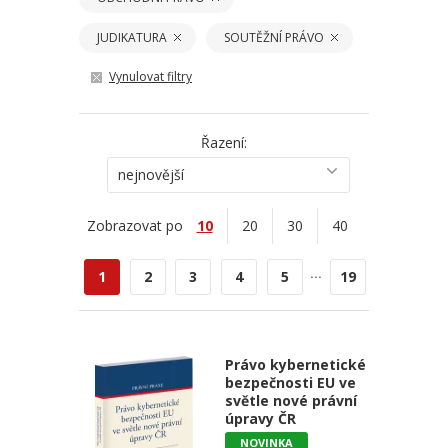
JUDIKATURA
SOUTĚŽNÍ PRÁVO
Vynulovat filtry
Řazení:
nejnovější
Zobrazovat po
10
20
30
40
...
1
2
3
4
5
19
Právo kybernetické
bezpečnosti EU ve
světle nové právní
úpravy ČR
NOVINKA