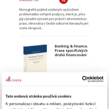
Monografie pojímá uceleným způsobem
problematiku veřejné podpory, které je, přes
její zásadní význam pro právní i ekonomickou
praxi, věnována v české odborné literatuře jen
zcela okrajová...
Banking & Finance.
Praxe specifických
druhů financování
Martin Vojtko
,
Miloš Felgr
,
Daniel Hurych
,
Tomáš Jíně
,
Petr Vybíral
Tato webová stránka používá cookies
790,00 Kč
K personalizaci obsahu a reklam, poskytování funkcí