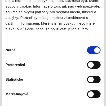
sociálních médií a analýze naší návštěvnosti využíváme
Kniha přibližuje právnické obci specifickou praxi
jednotlivých druhů bankovního financování, s
soubory cookie. Informace o tom, jak náš web používáte,
akcentem na specifika v České republice. Tato
sdílíme se svými partnery pro sociální média, inzerci a
praktická příručka navazuje na knihu Banking
analýzy. Partneři tyto údaje mohou zkombinovat s
&...
dalšími informacemi, které jste jim poskytli nebo které
získali v důsledku toho, že používáte jejich služby.
Práva k
průmyslovému
vlastnictví. 4.
Výběr
vydání
Nutné
souhlasu
4. VYDÁNÍ
Preferenční
Roman Horáček
,
Zuzana de Korver
,
Karel Čada
,
Daniel Patěk
Statistické
1 090,00 Kč
Marketingové
Již čtvrté vydání učebnice Práva k
průmyslovému vlastnictví přináší teoretické i