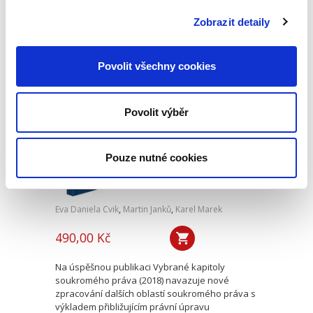
praktické odpovědi na problematiku
průmyslového vlastnictví v celé jeho šíři, včetně
Zobrazit detaily
teoretických otázek soutěžního...
Povolit všechny cookies
Vybrané kapitoly
soukromého práva
II
Povolit výběr
Pouze nutné cookies
Eva Daniela Cvik
,
Martin Janků
,
Karel Marek
490,00 Kč
Na úspěšnou publikaci Vybrané kapitoly
soukromého práva (2018) navazuje nové
zpracování dalších oblastí soukromého práva s
výkladem přibližujícím právní úpravu