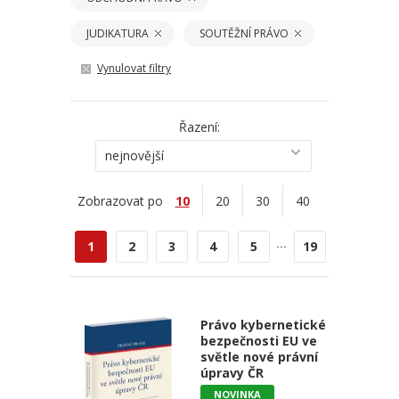
JUDIKATURA
SOUTĚŽNÍ PRÁVO
Vynulovat filtry
Řazení:
nejnovější
Zobrazovat po
10
20
30
40
...
1
2
3
4
5
19
Právo kybernetické
bezpečnosti EU ve
světle nové právní
úpravy ČR
NOVINKA