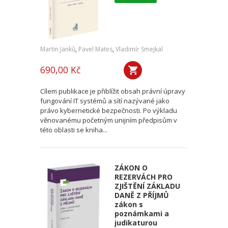
Martin Janků
,
Pavel Mates
,
Vladimír Smejkal
690,00 Kč
Cílem publikace je přiblížit obsah právní úpravy
fungování IT systémů a sítí nazývané jako
právo kybernetické bezpečnosti. Po výkladu
věnovanému početným unijním předpisům v
této oblasti se kniha...
ZÁKON O
REZERVÁCH PRO
ZJIŠTĚNÍ ZÁKLADU
DANĚ Z PŘÍJMŮ
zákon s
poznámkami a
judikaturou