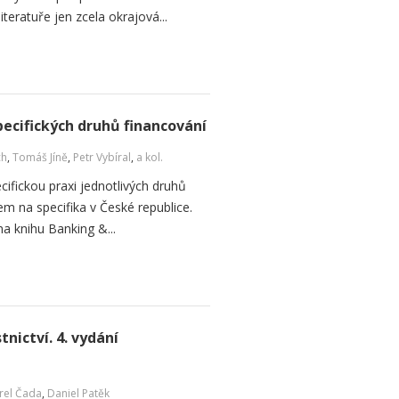
teratuře jen zcela okrajová...
pecifických druhů financování
ch
,
Tomáš Jíně
,
Petr Vybíral
,
a kol.
ecifickou praxi jednotlivých druhů
m na specifika v České republice.
na knihu Banking &...
nictví. 4. vydání
rel Čada
,
Daniel Patěk