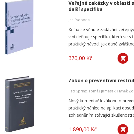
Veřejné zakázky v oblasti 
další specifika
Jan Svoboda
Kniha se věnuje zadávání veřejnýc
v ní definuje specifika, která se s
praktický návod, jak dané zvláštnos
370,00 Kč
Zákon o preventivní restru
Petr Sprinz
,
Tomáš Jirmásek
,
Hynek Zo
Nový komentář k zákonu o preventi
praktický náhled na aplikaci dosu
zohledněním stávající zkušenosti 
1 890,00 Kč