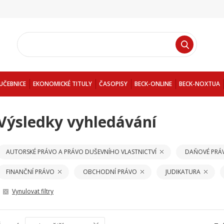
UČEBNICE
EKONOMICKÉ TITULY
ČASOPISY
BECK-ONLINE
BECK-NOXTUA
Výsledky vyhledávání
AUTORSKÉ PRÁVO A PRÁVO DUŠEVNÍHO VLASTNICTVÍ
DAŇOVÉ PRÁ
FINANČNÍ PRÁVO
OBCHODNÍ PRÁVO
JUDIKATURA
Vynulovat filtry