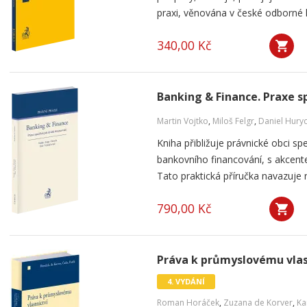
praxi, věnována v české odborné li
340,00 Kč
Banking & Finance. Praxe s
Martin Vojtko
,
Miloš Felgr
,
Daniel Hury
Kniha přibližuje právnické obci sp
bankovního financování, s akcente
Tato praktická příručka navazuje 
790,00 Kč
Práva k průmyslovému vlast
4. VYDÁNÍ
Roman Horáček
,
Zuzana de Korver
,
Ka