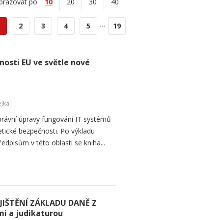
brazovat po
10
20
30
40
...
2
3
4
5
19
osti EU ve světle nové
jkal
h právní úpravy fungování IT systémů
etické bezpečnosti. Po výkladu
pisům v této oblasti se kniha...
JIŠTĚNÍ ZÁKLADU DANĚ Z
i a judikaturou