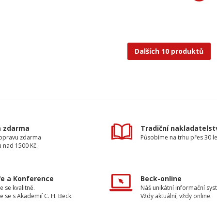
Dalších 10 produktů
a zdarma
Tradiční nakladatelst
dopravu zdarma
Působíme na trhu přes 30 le
u nad 1500 Kč.
e a Konference
Beck-online
e se kvalitně.
Náš unikátní informační sys
e se s Akademií C. H. Beck.
Vždy aktuální, vždy online.