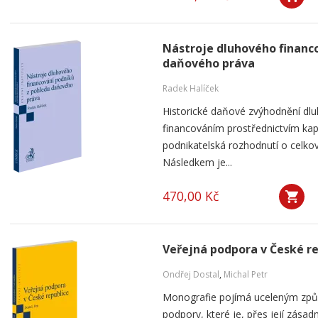
Nástroje dluhového financ
daňového práva
Radek Halíček
Historické daňové zvýhodnění dlu
financováním prostřednictvím kap
podnikatelská rozhodnutí o celkov
Následkem je...
470,00 Kč
Veřejná podpora v České r
Ondřej Dostal
,
Michal Petr
Monografie pojímá uceleným způ
podpory, které je, přes její zása