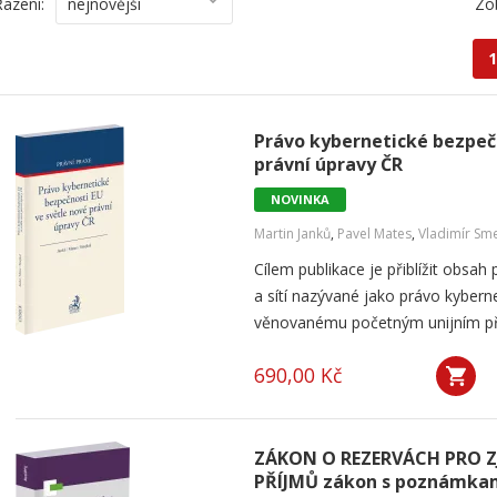
Řazení:
nejnovější
Zo
1
Právo kybernetické bezpečn
právní úpravy ČR
NOVINKA
Martin Janků
,
Pavel Mates
,
Vladimír Sme
Cílem publikace je přiblížit obsa
a sítí nazývané jako právo kybern
věnovanému početným unijním před
690,00 Kč
ZÁKON O REZERVÁCH PRO Z
PŘÍJMŮ zákon s poznámkam