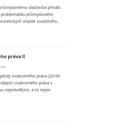
 průmyslovému vlastnictví přináší
na problematiku průmyslového
ě teoretických otázek soutěžního...
ho práva II
arek
apitoly soukromého práva (2018)
 oblastí soukromého práva s
avu neprávníkům, a to nejen