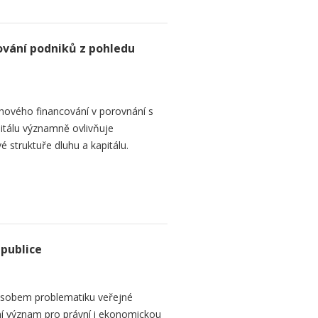
ování podniků z pohledu
hového financování v porovnání s
itálu významně ovlivňuje
é struktuře dluhu a kapitálu.
epublice
sobem problematiku veřejné
dní význam pro právní i ekonomickou