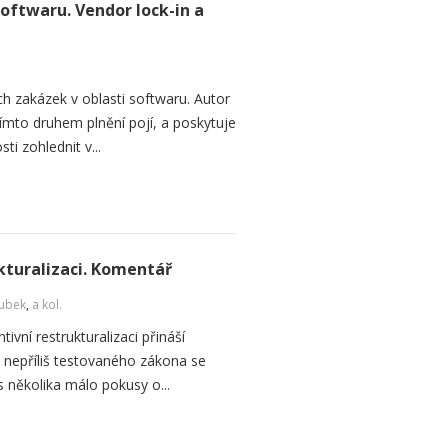
softwaru. Vendor lock-in a
h zakázek v oblasti softwaru. Autor
 tímto druhem plnění pojí, a poskytuje
ti zohlednit v...
kturalizaci. Komentář
ubek
,
a kol.
vní restrukturalizaci přináší
d nepříliš testovaného zákona se
s několika málo pokusy o...