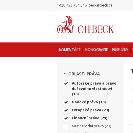
+420 733 734 348
beck@beck.cz
KOMENTÁŘE
MONOGRAFIE
PŘÍRUČKY
OBLASTI PRÁVA
Autorské právo a právo
duševního vlastnictví
(13)
Daňové právo
(13)
Evropské právo
(23)
Finanční právo
(29)
Mezinárodní právo
(23)