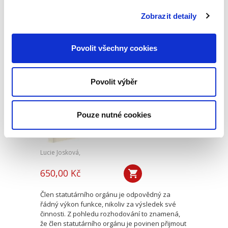
dabingu a práva a zkoumání otázek ležících na
pomezí obou těchto oborů. Ačkoliv právním
Zobrazit detaily
aspektům dabingové tvorby...
Povolit všechny cookies
Rozhodování člena
statutárního
orgánu kapitálové
Povolit výběr
společnosti
Pouze nutné cookies
Lucie Josková,
650,00 Kč
Člen statutárního orgánu je odpovědný za
řádný výkon funkce, nikoliv za výsledek své
činnosti. Z pohledu rozhodování to znamená,
že člen statutárního orgánu je povinen přijmout