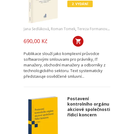
2. VYDÁNÍ
Jana Sedláková
,
Roman Tomek
,
Tereza Formanová
,
Pavel Čech
,
J
690,00 Kč
Publikace slouží jako komplexní průvodce
softwarovými smlouvami pro právníky, IT
manažery, obchodní manažery a odborníky z
technologického sektoru. Text systematicky
představuje osvědčené smluvní...
Postavení
kontrolního orgánu
akciové společnosti
řídicí koncern