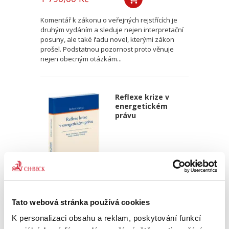
Komentář k zákonu o veřejných rejstřících je
druhým vydáním a sleduje nejen interpretační
posuny, ale také řadu novel, kterými zákon
prošel. Podstatnou pozornost proto věnuje
nejen obecným otázkám...
Reflexe krize v
energetickém
právu
Josef Benda
,
Tereza Dvořáková
,
Filip Chrášťanský
,
Jan Kořán
,
Jan
Tato webová stránka používá cookies
650,00 Kč
K personalizaci obsahu a reklam, poskytování funkcí