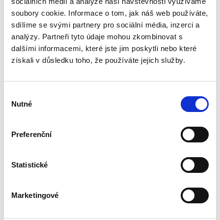
sociálních médií a analýze naší návštěvnosti využíváme
Překládaná publikace přináší ucelený výklad
krizové energetické legislativy přijímané od
soubory cookie. Informace o tom, jak náš web používáte,
února 2022. Jako praktická příručka
sdílíme se svými partnery pro sociální média, inzerci a
srozumitelně vysvětluje právní nástroje, které
analýzy. Partneři tyto údaje mohou zkombinovat s
pomohly zvládnout tuto...
dalšími informacemi, které jste jim poskytli nebo které
získali v důsledku toho, že používáte jejich služby.
Právo v dabingu
Výběr
Nutné
souhlasu
Preferenční
Martin Adamec
,
Vladimír Sharp
Statistické
690,00 Kč
Marketingové
Monografie se jako první odborná publikace
svého druhu věnuje syntéze problematiky