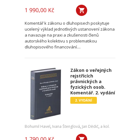
1 990,00 Kč
Komentář k zákonu o dluhopisech poskytuje
ucelený výklad jednotlivých ustanovení zákona
a navazuje na praxi a zkušenosti členů
autorského kolektivu s problematikou
dluhopisového financování....
Zákon o veřejných
rejstřících
právnických a
fyzických osob.
Komentář. 2. vydání
2. VYDÁNÍ
Bohumil Havel
,
Ivana Štenglová
,
Jan Dědič
,
a kol.
1 790,00 Kč