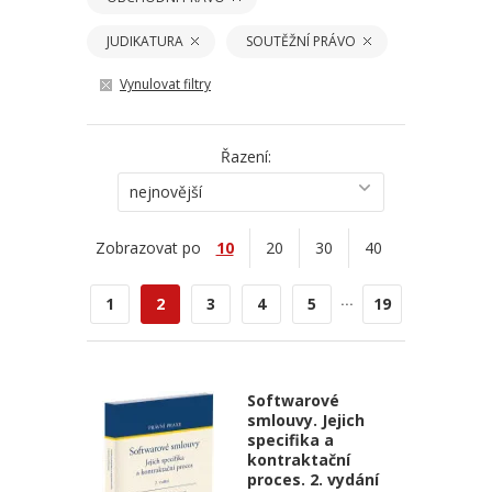
JUDIKATURA
SOUTĚŽNÍ PRÁVO
Vynulovat filtry
Řazení:
nejnovější
Zobrazovat po
10
20
30
40
...
1
2
3
4
5
19
Softwarové
smlouvy. Jejich
specifika a
kontraktační
proces. 2. vydání