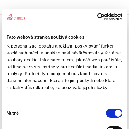
Doprava zdarma
Tato webová stránka používá cookies
Získejte dopravu zdarma
při nákupu nad 1500 Kč.
K personalizaci obsahu a reklam, poskytování funkcí
sociálních médií a analýze naší návštěvnosti využíváme
Tradiční nakladatelství
soubory cookie. Informace o tom, jak náš web používáte,
Působíme na trhu přes 30 let.
sdílíme se svými partnery pro sociální média, inzerci a
analýzy. Partneři tyto údaje mohou zkombinovat s
dalšími informacemi, které jste jim poskytli nebo které
Semináře a Konference
Vzdělávejte se kvalitně.
získali v důsledku toho, že používáte jejich služby.
Vzdělávejte se s Akademií C. H. Beck.
Výběr
Beck-online
Nutné
Náš unikátní informační systém.
souhlasu
Vždy aktuální, vždy online.