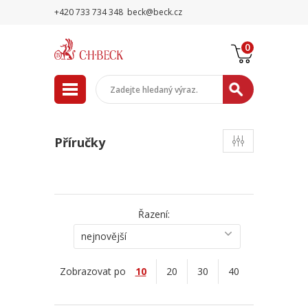
+420 733 734 348
beck@beck.cz
0
Příručky
Řazení:
nejnovější
Zobrazovat po
10
20
30
40