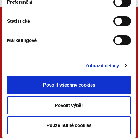
Preferenční
Statistické
Marketingové
Zobrazit detaily
ONLINE
PDF
Povolit všechny cookies
VERZE
VERZE
KONTAKTUJTE NÁS
Povolit výběr
733 734 348
beck@beck.cz
Pouze nutné cookies
facebook.com/beck.cz