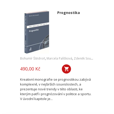
Prognostika
Bohumír Štědroň
,
Marcela Palíšková
,
Zdeněk Souček
,
Antonín Dv
490,00 Kč
Kreativní monografie se prognostikou zabývá
komplexně, v nejširších souvislostech, a
prezentuje nové trendy v této oblasti, ke
kterým patří i prognózování v politice a sportu.
V úvodní kapitole je...