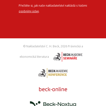
Přečtěte si, jak naše nakladatelství nakládá s Vašimi
osobními údaji
.
© Nakladatelství C. H. Beck,
2026 Právnická a
ekonomická literatura