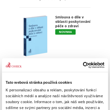
Smlouva o díle v
oblasti poskytování
péče o zdraví
NOVINKA
Monika Příkazská
390,00 Kč
Monografie se zaměřuje na právní poměry
Tato webová stránka používá cookies
mezi pacientem a poskytovatelem zdravotní
K personalizaci obsahu a reklam, poskytování funkcí
péče v soukromoprávním pojetí, konkrétně se
zabývá možnostmi využití smlouvy o díle v
sociálních médií a analýze naší návštěvnosti využíváme
oblasti poskytování zdravotní...
soubory cookie. Informace o tom, jak náš web používáte,
sdílíme se svými partnery pro sociální média, inzerci a