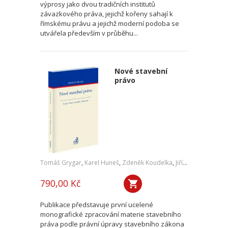
výprosy jako dvou tradičních institutů
závazkového práva, jejichž kořeny sahají k
římskému právu a jejichž moderní podoba se
utvářela především v průběhu...
Nové stavební
právo
Tomáš Grygar
,
Karel Huneš
,
Zdeněk Koudelka
,
Jiří Zicha
,
a kol.
790,00 Kč
Publikace představuje první ucelené
monografické zpracování materie stavebního
práva podle právní úpravy stavebního zákona