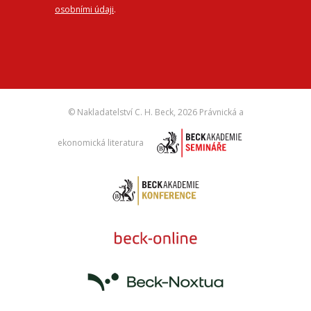
osobními údaji
.
© Nakladatelství C. H. Beck,
2026 Právnická a
ekonomická literatura