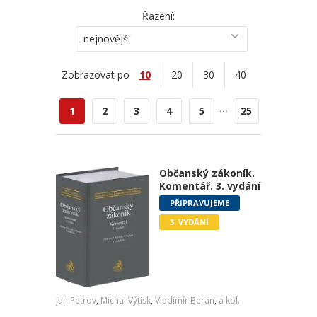
Řazení:
nejnovější
Zobrazovat po
10
20
30
40
...
1
2
3
4
5
25
Občanský zákoník.
Komentář. 3. vydání
PŘIPRAVUJEME
3. VYDÁNÍ
Jan Petrov
,
Michal Výtisk
,
Vladimír Beran
,
a kol.