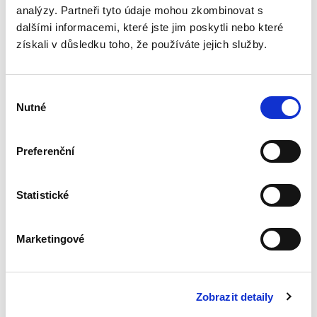
analýzy. Partneři tyto údaje mohou zkombinovat s
Právo kybernetické
dalšími informacemi, které jste jim poskytli nebo které
bezpečnosti EU ve
získali v důsledku toho, že používáte jejich služby.
světle nové právní
úpravy ČR
NOVINKA
Výběr
Nutné
souhlasu
Preferenční
Martin Janků
,
Pavel Mates
,
Vladimír Smejkal
690,00 Kč
Statistické
Cílem publikace je přiblížit obsah právní úpravy
fungování IT systémů a sítí nazývané jako
právo kybernetické bezpečnosti. Po výkladu
Marketingové
věnovanému početným unijním předpisům v
této oblasti se kniha...
Zobrazit detaily
Zákon o vojácích z