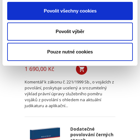
povolání. Komentář
Povolit všechny cookies
NOVINKA
Povolit výběr
Pouze nutné cookies
Miroslav Galvas
,
Vojtěch Semerád
,
Jakub Burget
1 690,00 Kč
Komentář k zákonu č. 221/1999 Sb., o vojácích z
povolání, poskytuje ucelený a srozumitelný
výklad právní úpravy služebního poměru
vojáků z povolání s ohledem na aktuální
judikaturu a aplikační...
Dodatečné
povolování černých