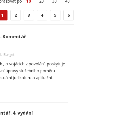
brazovat po
10
20
30
40
1
2
3
4
5
6
í. Komentář
ub Burget
., o vojácích z povolání, poskytuje
ávní úpravy služebního poměru
uální judikaturu a aplikační...
tář. 4. vydání