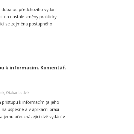
 doba od předchozího vydání
t na nastalé změny prakticky
jící se zejména postupného
pu k informacím. Komentář.
šek
,
Otakar Ludvík
přístupu k informacím (a jeho
na úspěšné a v aplikační praxi
 a jemu předcházející dvě vydání v