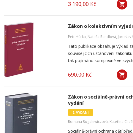
3 190,00 Kč
Zákon o kolektivním vyjed
Petr Hůrka
,
Nataša Randlová
,
Jaroslav 
Tato publikace obsahuje výklad z
souvisejících ustanovení zákoníku 
tak pojímáno komplexně ve svých 
690,00 Kč
Zákon o sociálně-právní och
vydání
2. VYDÁNÍ
Romana Rogalewiczová
,
Kateřina Cile
Sociálně-právní ochrana dětí pře