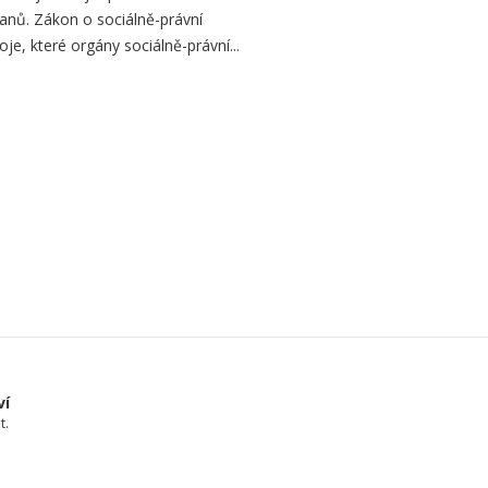
čanů. Zákon o sociálně-právní
je, které orgány sociálně-právní...
ví
t.