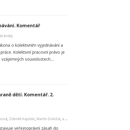
návání. Komentář
Stránský
ákona o kolektivním vyjednávání a
práce. Kolektivní pracovní právo je
vzájemných souvislostech....
raně dětí. Komentář. 2.
čková
,
Zdeněk Kapitán
,
Martin Doležal
,
a kol.
dstavuje veřejnoprávní zásah do