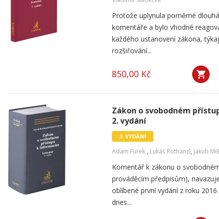
Protože uplynula poměrné dlouhá
komentáře a bylo vhodné reagova
každého ustanovení zákona, týka
rozšiřování...
850,00 Kč
Zákon o svobodném přístu
2. vydání
2. VYDÁNÍ
Adam Furek
,
Lukáš Rothanzl
,
Jakub Mí
Komentář k zákonu o svobodném 
prováděcím předpisům), navazuje 
oblíbené první vydání z roku 2016
dnes...