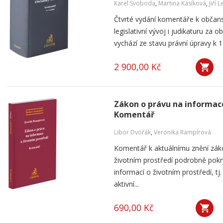
Karel Svoboda
,
Martina Kasíková
,
Jiří L
Čtvrté vydání komentáře k občan
legislativní vývoj i judikaturu za
vychází ze stavu právní úpravy k 1
2 900,00 Kč
Zákon o právu na informace
Komentář
Libor Dvořák
,
Veronika Rampírová
Komentář k aktuálnímu znění zák
životním prostředí podrobně pok
informací o životním prostředí, tj.
aktivní...
690,00 Kč