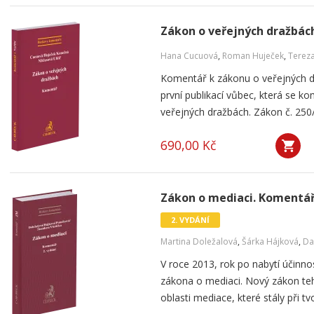
Zákon o veřejných dražbác
Hana Cucuová
,
Roman Huječek
,
Terez
Komentář k zákonu o veřejných 
první publikací vůbec, která se 
veřejných dražbách. Zákon č. 250/2
690,00 Kč
Zákon o mediaci. Komentář.
2. VYDÁNÍ
Martina Doležalová
,
Šárka Hájková
,
Da
V roce 2013, rok po nabytí účinno
zákona o mediaci. Nový zákon te
oblasti mediace, které stály při t