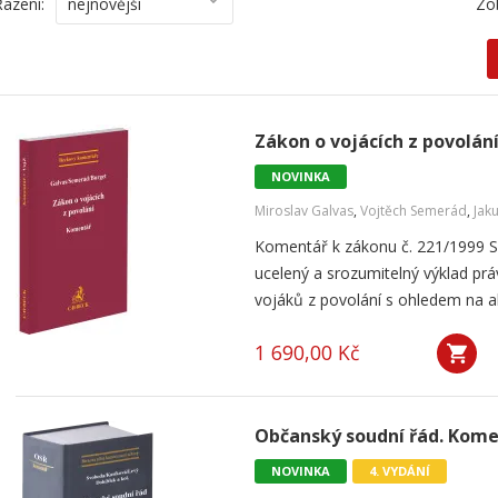
Řazení:
nejnovější
Zo
Zákon o vojácích z povolán
NOVINKA
Miroslav Galvas
,
Vojtěch Semerád
,
Jak
Komentář k zákonu č. 221/1999 Sb
ucelený a srozumitelný výklad pr
vojáků z povolání s ohledem na akt
1 690,00 Kč
Občanský soudní řád. Komen
NOVINKA
4. VYDÁNÍ