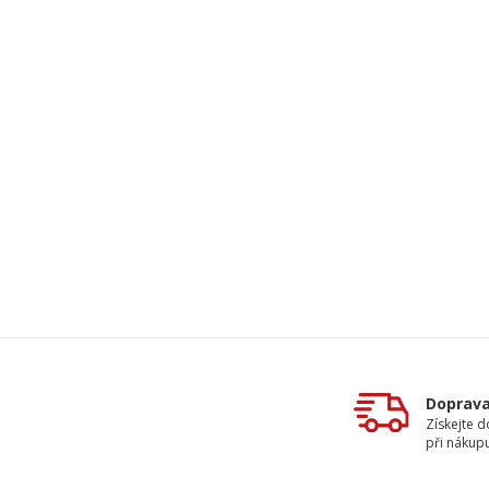
Doprav
Získejte 
při nákup