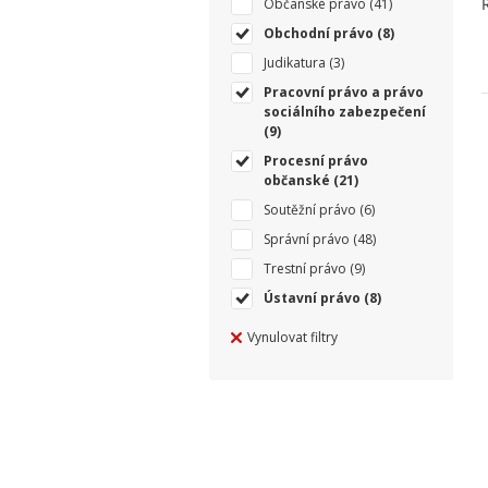
Občanské právo
(41)
Obchodní právo
(8)
Judikatura
(3)
Pracovní právo a právo
sociálního zabezpečení
(9)
Procesní právo
občanské
(21)
Soutěžní právo
(6)
Správní právo
(48)
Trestní právo
(9)
Ústavní právo
(8)
Vynulovat filtry