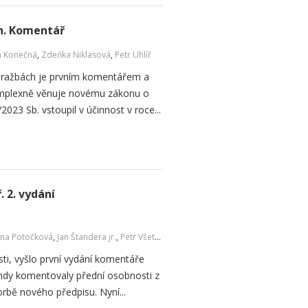
h. Komentář
a Konečná
,
Zdeňka Niklasová
,
Petr Uhlíř
dražbách je prvním komentářem a
komplexně věnuje novému zákonu o
023 Sb. vstoupil v účinnost v roce...
 2. vydání
na Potočková
,
Jan Štandera jr.
,
Petr Všetička
sti, vyšlo první vydání komentáře
hdy komentovaly přední osobnosti z
vorbě nového předpisu. Nyní...