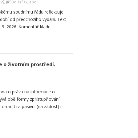
evý
,
Jiří Doležílek
,
a kol.
skému soudnímu řádu reflektuje
 období od předchozího vydání. Text
. 9. 2026. Komentář klade...
 o životním prostředí.
ona o právu na informace o
rývá obě formy zpřístupňování
 formu tzv. pasivní (na žádost) i