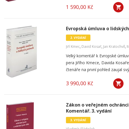
1 590,00 Kč
Evropská úmluva o lidských
2. VYDÁNÍ
Jiří Kmec
,
David Kosař
,
Jan Kratochvíl
,
M
Velký komentář k Evropské úmluvě
pera Jiřího Kmece, Davida Kosaře
čtenáře na první pohled zaujal svý
3 990,00 Kč
Zákon o veřejném ochránci 
Komentář. 3. vydání
3. VYDÁNÍ
Vladimír Sládeček