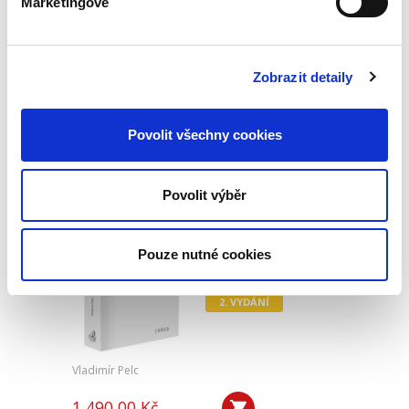
Marketingové
690,00 Kč
Komentář k aktuálnímu znění zákona o právu
Zobrazit detaily
na informace o životním prostředí podrobně
pokrývá obě formy zpřístupňování informací o
životním prostředí, tj. formu tzv. pasivní (na
Povolit všechny cookies
žádost) i aktivní...
Povolit výběr
Daně z příjmů s
poznámkami a
judikaturou. 2.
Pouze nutné cookies
vydání
NOVINKA
2. VYDÁNÍ
Vladimír Pelc
1 490,00 Kč