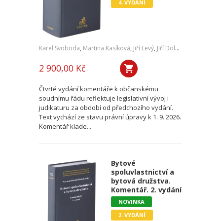
4. VYDÁNÍ
Karel Svoboda
,
Martina Kasíková
,
Jiří Levý
,
Jiří Doležílek
,
a kol.
2 900,00 Kč
Čtvrté vydání komentáře k občanskému
soudnímu řádu reflektuje legislativní vývoj i
judikaturu za období od předchozího vydání.
Text vychází ze stavu právní úpravy k 1. 9. 2026.
Komentář klade...
Bytové
spoluvlastnictví a
bytová družstva.
Komentář. 2. vydání
NOVINKA
2. VYDÁNÍ