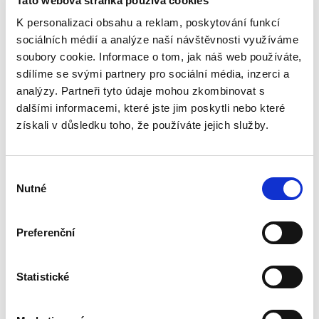
Tato webová stránka používá cookies
Marek Čechovský
,
Petr Václavek
,
Magdaléna Lukášová
,
Tereza Ve
K personalizaci obsahu a reklam, poskytování funkcí
sociálních médií a analýze naší návštěvnosti využíváme
3 290,00 Kč
soubory cookie. Informace o tom, jak náš web používáte,
sdílíme se svými partnery pro sociální média, inzerci a
Fenomén migrace je nejen z důvodu
analýzy. Partneři tyto údaje mohou zkombinovat s
narůstajícího počtu cizinců pobývajících na
území ČR, ale především z hlediska významu
dalšími informacemi, které jste jim poskytli nebo které
této problematiky v politické debatě jedním z
získali v důsledku toho, že používáte jejich služby.
klíčových témat...
Výběr
Zákon o právu na
Nutné
souhlasu
informace o
životním prostředí.
Komentář
Preferenční
Statistické
Libor Dvořák
,
Veronika Rampírová