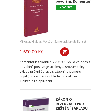
povolání. Komentář
NOVINKA
Miroslav Galvas
,
Vojtěch Semerád
,
Jakub Burget
1 690,00 Kč
Komentář k zákonu č. 221/1999 Sb., o vojácích z
povolání, poskytuje ucelený a srozumitelný
výklad právní úpravy služebního poměru
vojáků z povolání s ohledem na aktuální
judikaturu a aplikační...
ZÁKON O
REZERVÁCH PRO
ZJIŠTĚNÍ ZÁKLADU