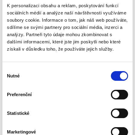
Josef Bártů
K personalizaci obsahu a reklam, poskytování funkcí
390,00 Kč
sociálních médií a analýze naší návštěvnosti využíváme
soubory cookie. Informace o tom, jak náš web používáte,
Publikace pojednává o předpokladech vzniku
sdílíme se svými partnery pro sociální média, inzerci a
povinnosti nahradit újmu způsobenou zvířetem
analýzy. Partneři tyto údaje mohou zkombinovat s
podle § 2933 až 2935 ObčZ. Nejde ale pouze o
dalšími informacemi, které jste jim poskytli nebo které
ryzí teorii, v knize čtenář nalezne srozumitelná
řešení...
získali v důsledku toho, že používáte jejich služby.
Výběr
Nepominutelný
Nutné
dědic a jeho
souhlasu
vydědění
Preferenční
Statistické
Iveta Vankátová
Marketingové