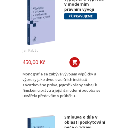
v moderním
právním vývoji
PŘIPRAVUJEME
Jan Kabát
450,00 Kč
Monografie se zabývá vývojem výpůjčky a
výprosy jako dvou tradičních institutů
závazkového práva, jejichž kořeny sahají k
římskému právu a jejichž moderní podoba se
utvářela především v průběhu...
Smlouva o díle v
oblasti poskytování
péče o zdraví