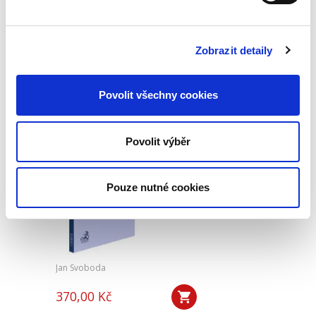
340,00 Kč
Nová monografie se věnuje problematice
nepominutelného dědice, jeho vydědění a
Zobrazit detaily
opominutí, což jsou témata, která se po přijetí
nového občanského zákoníku v roce 2014 stala
mimořádně aktuální v...
Povolit všechny cookies
Veřejné zakázky v
Povolit výběr
oblasti softwaru.
Vendor lock-in a
další specifika
Pouze nutné cookies
Jan Svoboda
370,00 Kč