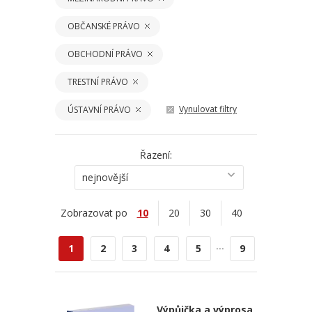
OBČANSKÉ PRÁVO
OBCHODNÍ PRÁVO
TRESTNÍ PRÁVO
Vynulovat filtry
ÚSTAVNÍ PRÁVO
Řazení:
nejnovější
Zobrazovat po
10
20
30
40
...
1
2
3
4
5
9
Výpůjčka a výprosa