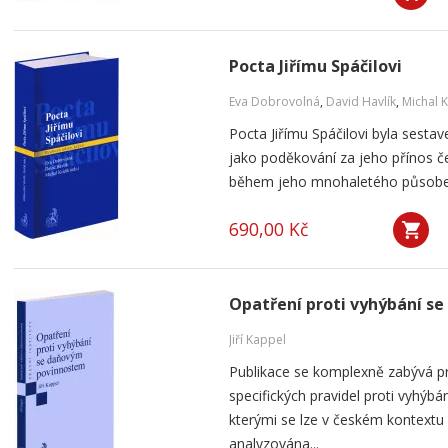
Pocta Jiřímu Spáčilovi
Eva Dobrovolná
,
David Havlík
,
Michal K
Pocta Jiřímu Spáčilovi byla sestav
jako poděkování za jeho přínos če
během jeho mnohaletého působení
690,00 Kč
Opatření proti vyhýbání 
Jiří Kappel
Publikace se komplexně zabývá p
specifických pravidel proti vyhý
kterými se lze v českém kontextu s
analyzována...