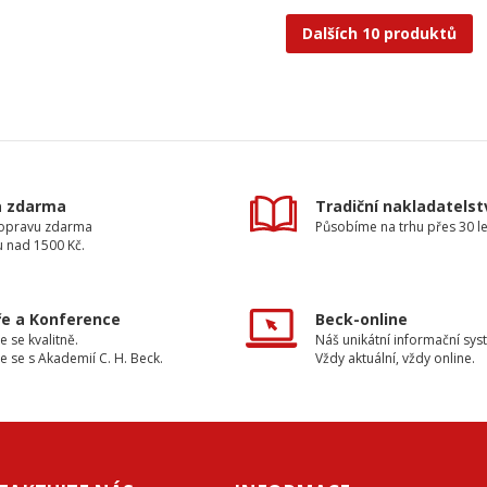
Dalších 10 produktů
a zdarma
Tradiční nakladatelst
dopravu zdarma
Působíme na trhu přes 30 le
u nad 1500 Kč.
e a Konference
Beck-online
e se kvalitně.
Náš unikátní informační sys
e se s Akademií C. H. Beck.
Vždy aktuální, vždy online.