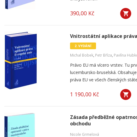
390,00 Kč
Vnitrostátní aplikace práva
2. VYDÁNÍ
Michal Bobek
,
Petr Bříza
,
Pavlína Hubk
Právo EU má vícero vrstev. Tu prv
lucembursko-bruselská. Obsahuje v
práva EU ve všech členských státe
1 190,00 Kč
Zásada předběžné opatrnos
obchodu
Nicole Grmelová