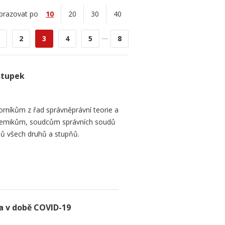
brazovat po
10
20
30
40
...
2
3
4
5
8
stupek
orníkům z řad správněprávní teorie a
demikům, soudcům správních soudů
ů všech druhů a stupňů.
 v době COVID-19