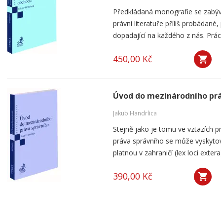
Předkládaná monografie se zabýv
právní literatuře příliš probádané
dopadající na každého z nás. Prác
450,00 Kč
Úvod do mezinárodního prá
Jakub Handrlica
Stejně jako je tomu ve vztazích p
práva správního se může vyskytov
platnou v zahraničí (lex loci exte
390,00 Kč