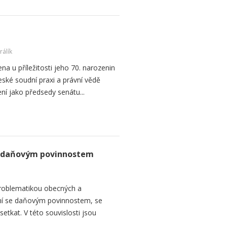
rálík
ena u příležitosti jeho 70. narozenin
ské soudní praxi a právní vědě
 jako předsedy senátu...
se daňovým povinnostem
roblematikou obecných a
bání se daňovým povinnostem, se
etkat. V této souvislosti jsou