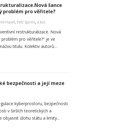
strukturalizace.Nová šance
ý problém pro věřitele?
il Havel
,
Petr Sprinz
,
a kol.
ventivní restrukturalizace. Nová
 problém pro věřitele?“ je ve
názvu titulu. Kolektiv autorů...
ké bezpečnosti a její meze
regulace kyberprostoru, bezpečnosti
ti v širších teoretických a
objasnit úlohu státu a limity...