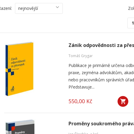
Řazení:
nejnovější
Zo
1
Zánik odpovědnosti za pře
Tomáš Grygar
Publikace je primárně určena odb
praxe, zejména advokátům, aka
nebo pracovníkům správních úřad
Představuje...
550,00 Kč
Proměny soukromého práva