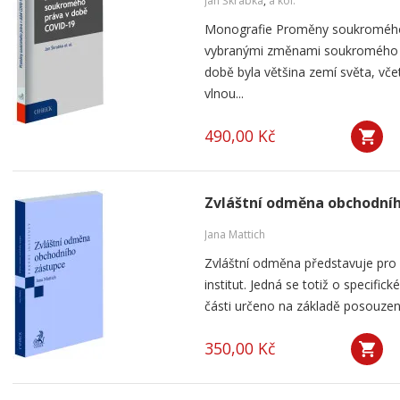
Jan Škrabka
,
a kol.
Monografie Proměny soukromého
vybranými změnami soukromého pr
době byla většina zemí světa, vče
vlnou...
490,00 Kč
Zvláštní odměna obchodní
Jana Mattich
Zvláštní odměna představuje pro k
institut. Jedná se totiž o specifick
části určeno na základě posouzení
350,00 Kč