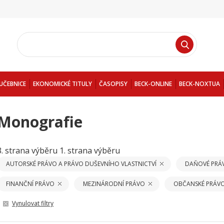
UČEBNICE
EKONOMICKÉ TITULY
ČASOPISY
BECK-ONLINE
BECK-NOXTUA
Monografie
3. strana výběru
1. strana výběru
AUTORSKÉ PRÁVO A PRÁVO DUŠEVNÍHO VLASTNICTVÍ
DAŇOVÉ PRÁ
FINANČNÍ PRÁVO
MEZINÁRODNÍ PRÁVO
OBČANSKÉ PRÁV
Vynulovat filtry