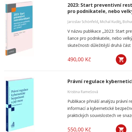
2023: Start preventivní re
pro podnikatele, nebo velk
Jaroslav Schönfeld
,
Michal Kuděj
,
Bohum
V názvu publikace „2023: Start pre
šance pro podnikatele, nebo velký
skutečnosti důležitější druhá část 
490,00 Kč
Právní regulace kybernetic
Kristina Ramešová
Publikace přináší analýzu právní 
informací a kybernetické bezpečnos
praktických souvislostech ve snaze 
550,00 Kč