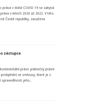
 práva v době COVID-19 se zabývá
áva v letech 2020 až 2022. V této
tně České republiky, zasažena
ho zástupce
ontinentální právo jedinečný právní
é protiplnění ze smlouvy, které je z
 spravedlnosti jeho...