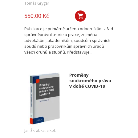
Tomáš Grygar
550,00 Kč
Publikace je primárně určena odborníkům z řad
správněprávní teorie a praxe, zejména
advokátům, akademikům, soudcům správních
soudů nebo pracovníkům správních úřadů
všech druhů a stupňů. Představuje...
Proměny
soukromého práva
v době COVID-19
Jan Škrabka
,
a kol.