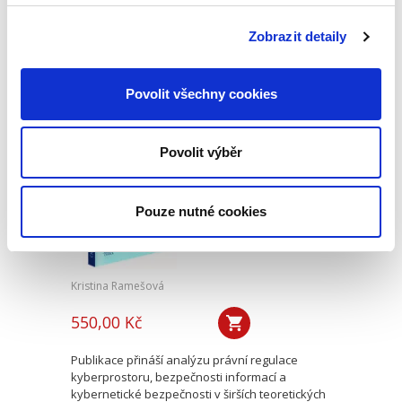
restrukturalizace. Nová šance pro podnikatele,
nebo velký problém pro věřitele?“ je ve
Zobrazit detaily
skutečnosti důležitější druhá část názvu titulu.
Kolektiv autorů...
Povolit všechny cookies
Právní regulace
kybernetické
Povolit výběr
bezpečnosti a její
meze
Pouze nutné cookies
Kristina Ramešová
550,00 Kč
Publikace přináší analýzu právní regulace
kyberprostoru, bezpečnosti informací a
kybernetické bezpečnosti v širších teoretických