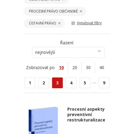
PROCESNÍ PRÁVO OBČANSKÉ
Vynulovat filtry
ÚSTAVNÍ PRÁVO
Řazení:
nejnovější
Zobrazovat po
10
20
30
40
...
1
2
3
4
5
9
Procesní aspekty
preventivní
restrukturalizace