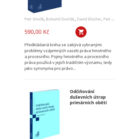
Petr Smolík
,
Bohumil Dvořák,
,
David Elischer
,
Petr Lavický
,
Tomáš 
590,00 Kč
Předkládaná kniha se zabývá vybranými
problémy vzájemných vazeb práva hmotného
a procesního. Pojmy hmotného a procesního
práva používá v jejich tradičním významu, tedy
jako synonyma pro právo...
Odčiňování
duševních útrap
primárních obětí