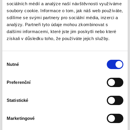
sociálních médií a analýze naší návštěvnosti využíváme
Zvláštní odměna představuje pro kontinentální
soubory cookie. Informace o tom, jak náš web používáte,
právo jedinečný právní institut. Jedná se totiž o
sdílíme se svými partnery pro sociální média, inzerci a
specifické protiplnění ze smlouvy, které je z
části určeno na základě posouzení
analýzy. Partneři tyto údaje mohou zkombinovat s
spravedlnosti jeho...
dalšími informacemi, které jste jim poskytli nebo které
získali v důsledku toho, že používáte jejich služby.
2023: Start
preventivní
Výběr
restrukturalizace.Nová
Nutné
souhlasu
šance pro
podnikatele, nebo
velký problém pro
věřitele?
Preferenční
Statistické
Jaroslav Schönfeld
,
Michal Kuděj
,
Bohumil Havel
,
Petr Sprinz
,
a kol
490,00 Kč
Marketingové
V názvu publikace „2023: Start preventivní