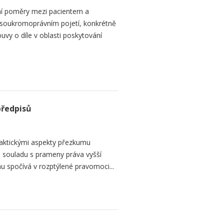
ní poměry mezi pacientem a
 soukromoprávním pojetí, konkrétně
vy o díle v oblasti poskytování
předpisů
raktickými aspekty přezkumu
ch souladu s prameny práva vyšší
mu spočívá v rozptýlené pravomoci...