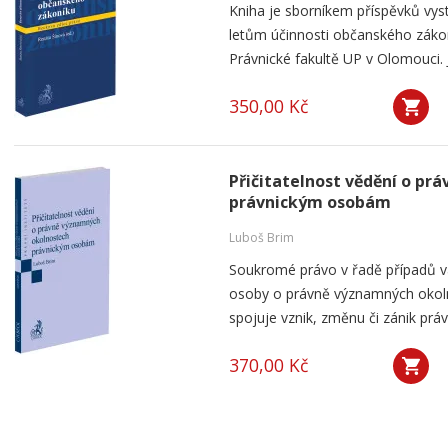
Kniha je sborníkem příspěvků vyst
letům účinnosti občanského záko
Právnické fakultě UP v Olomouci. J
350,00 Kč
Přičitatelnost vědění o p
právnickým osobám
Luboš Brim
Soukromé právo v řadě případů v
osoby o právně významných okolno
spojuje vznik, změnu či zánik práv
370,00 Kč