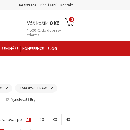
Registrace
Přihlášení
Kontakt
0
Váš košík:
0 Kč
1 500 Kč
do
dopravy
zdarma
.
SEMINÁŘE
KONFERENCE
BLOG
VO
EVROPSKÉ PRÁVO
Vynulovat filtry
brazovat po
10
20
30
40