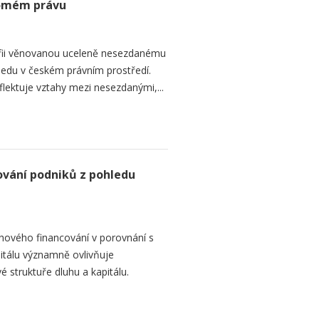
romém právu
fii věnovanou uceleně nesezdanému
edu v českém právním prostředí.
lektuje vztahy mezi nesezdanými,...
ování podniků z pohledu
hového financování v porovnání s
itálu významně ovlivňuje
é struktuře dluhu a kapitálu.