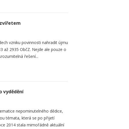
zvířetem
ech vzniku povinnosti nahradit újmu
3 až 2935 ObčZ. Nejde ale pouze o
srozumitelná řešení...
o vydědění
ematice nepominutelného dědice,
ou témata, která se po přijetí
ce 2014 stala mimořádně aktuální