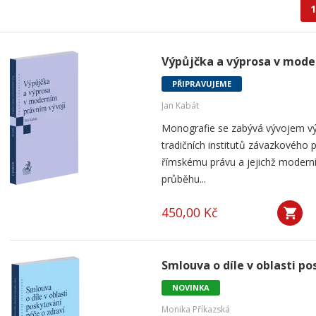
1
Výpůjčka a výprosa v mode
PŘIPRAVUJEME
Jan Kabát
Monografie se zabývá vývojem vý
tradičních institutů závazkového p
římskému právu a jejichž modern
průběhu...
450,00 Kč
Smlouva o díle v oblasti po
NOVINKA
Monika Příkazská