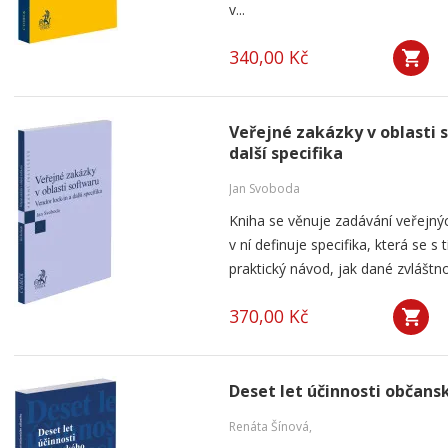
v...
340,00 Kč
Veřejné zakázky v oblasti 
další specifika
Jan Svoboda
Kniha se věnuje zadávání veřejnýc
v ní definuje specifika, která se s
praktický návod, jak dané zvláštnos
370,00 Kč
Deset let účinnosti občan
Renáta Šínová,