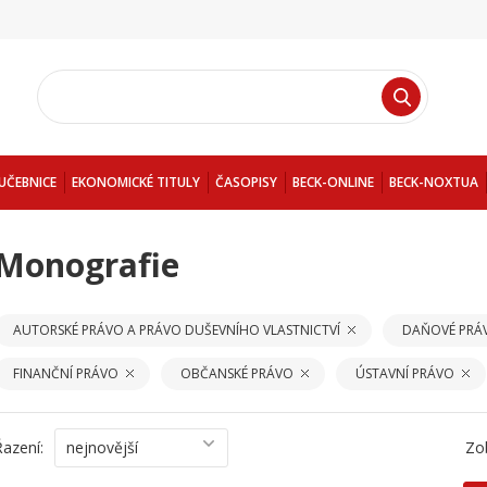
UČEBNICE
EKONOMICKÉ TITULY
ČASOPISY
BECK-ONLINE
BECK-NOXTUA
Monografie
AUTORSKÉ PRÁVO A PRÁVO DUŠEVNÍHO VLASTNICTVÍ
DAŇOVÉ PRÁ
FINANČNÍ PRÁVO
OBČANSKÉ PRÁVO
ÚSTAVNÍ PRÁVO
Řazení:
nejnovější
Zo