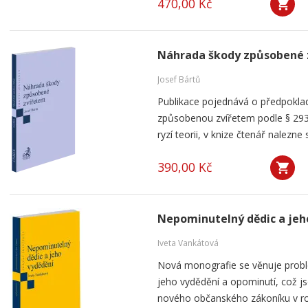
470,00 Kč
Náhrada škody způsobené 
Josef Bártů
Publikace pojednává o předpoklad
způsobenou zvířetem podle § 293
ryzí teorii, v knize čtenář nalezne 
390,00 Kč
Nepominutelný dědic a jeh
Iveta Vankátová
Nová monografie se věnuje probl
jeho vydědění a opominutí, což js
nového občanského zákoníku v ro