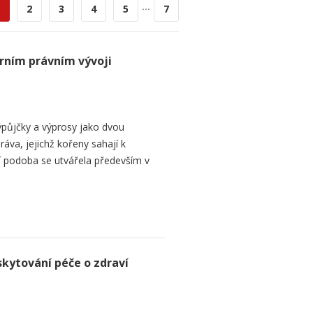
...
2
3
4
5
7
rním právním vývoji
půjčky a výprosy jako dvou
ráva, jejichž kořeny sahají k
í podoba se utvářela především v
skytování péče o zdraví