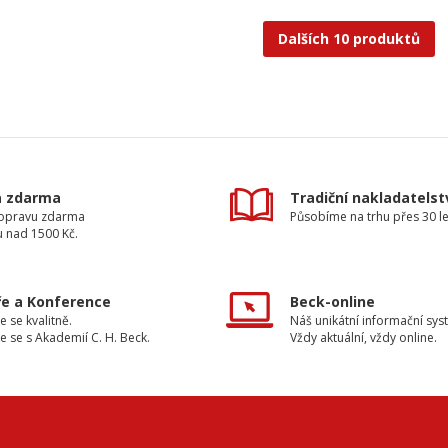
Dalších 10 produktů
a zdarma
Tradiční nakladatelst
dopravu zdarma
Působíme na trhu přes 30 le
u nad 1500 Kč.
e a Konference
Beck-online
e se kvalitně.
Náš unikátní informační sys
e se s Akademií C. H. Beck.
Vždy aktuální, vždy online.