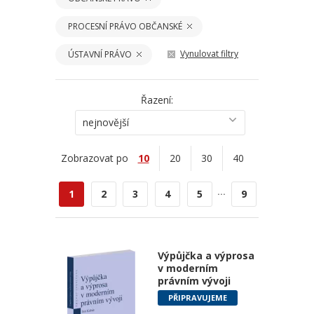
PROCESNÍ PRÁVO OBČANSKÉ
Vynulovat filtry
ÚSTAVNÍ PRÁVO
Řazení:
nejnovější
Zobrazovat po
10
20
30
40
...
1
2
3
4
5
9
Výpůjčka a výprosa
v moderním
právním vývoji
PŘIPRAVUJEME