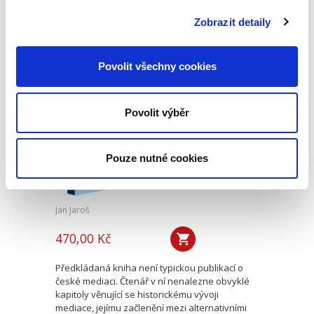
podle § 2933 až 2935 ObčZ. Nejde ale pouze o
ryzí teorii, v knize čtenář nalezne srozumitelná
Zobrazit detaily
řešení...
Povolit všechny cookies
Mediace. Ohlédnutí
po deseti letech
Povolit výběr
Pouze nutné cookies
Jan Jaroš
470,00 Kč
Předkládaná kniha není typickou publikací o
české mediaci. Čtenář v ní nenalezne obvyklé
kapitoly věnující se historickému vývoji
mediace, jejímu začlenění mezi alternativními