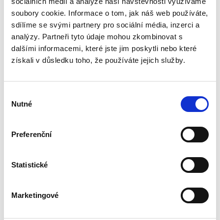
sociálních médií a analýze naší návštěvnosti využíváme
Téma procesního společenství představuje v
rámci civilního procesního práva oblast s
soubory cookie. Informace o tom, jak náš web používáte,
bohatou doktrinální tradicí, zejména pokud jde
sdílíme se svými partnery pro sociální média, inzerci a
o jeho podobu v nalézacím sporném řízení.
analýzy. Partneři tyto údaje mohou zkombinovat s
Naproti tomu jeho...
dalšími informacemi, které jste jim poskytli nebo které
získali v důsledku toho, že používáte jejich služby.
Náhrada škody
způsobené
zvířetem
Výběr
Nutné
souhlasu
Preferenční
Josef Bártů
Statistické
390,00 Kč
Marketingové
Publikace pojednává o předpokladech vzniku
povinnosti nahradit újmu způsobenou zvířetem