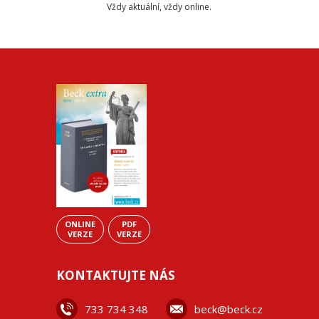
Vždy aktuální, vždy online.
ONLINE
PDF
VERZE
VERZE
KONTAKTUJTE NÁS
733 734 348
beck@beck.cz