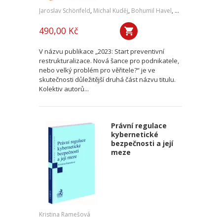
Jaroslav Schönfeld
,
Michal Kuděj
,
Bohumil Havel
,
Petr Sprinz
,
a kol
490,00 Kč
V názvu publikace „2023: Start preventivní
restrukturalizace. Nová šance pro podnikatele,
nebo velký problém pro věřitele?“ je ve
skutečnosti důležitější druhá část názvu titulu.
Kolektiv autorů...
Právní regulace
kybernetické
bezpečnosti a její
meze
Kristina Ramešová