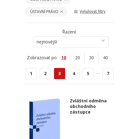
Vynulovat filtry
ÚSTAVNÍ PRÁVO
Řazení:
nejnovější
Zobrazovat po
10
20
30
40
...
1
2
3
4
5
7
Zvláštní odměna
obchodního
zástupce