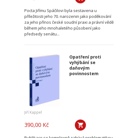
Pocta Jiřímu Spáčilovi byla sestavena u
příležitosti jeho 70. narozenin jako poděkování
za jeho přínos české soudní praxi a právní vědě
během jeho mnohaletého působení jako
předsedy senátu...
Opatření proti
vyhýbání se
daňovým
povinnostem
Jiří Kappel
390,00 Kč
Publikace se komplexně zabývá problematikou