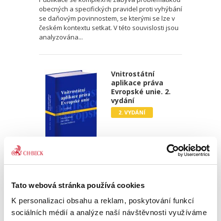
obecných a specifických pravidel proti vyhýbání
se daňovým povinnostem, se kterými se lze v
českém kontextu setkat. V této souvislosti jsou
analyzována...
Vnitrostátní
aplikace práva
Evropské unie. 2.
vydání
2. VYDÁNÍ
Michal Bobek
,
Petr Bříza
,
Pavlína Hubková
1 190,00 Kč
Tato webová stránka používá cookies
K personalizaci obsahu a reklam, poskytování funkcí
Právo EU má vícero vrstev. Tu první představuje
sociálních médií a analýze naší návštěvnosti využíváme
vrstva lucemburská či lucembursko-bruselská.