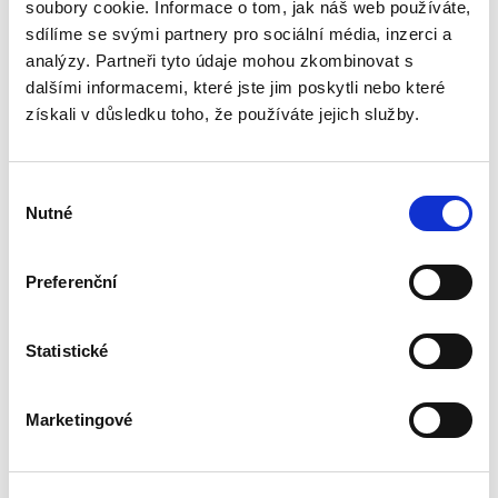
Obsahuje vizi jednotné vnitrostátní aplikace
soubory cookie. Informace o tom, jak náš web používáte,
práva EU ve všech členských státech a vychází
sdílíme se svými partnery pro sociální média, inzerci a
především z...
analýzy. Partneři tyto údaje mohou zkombinovat s
dalšími informacemi, které jste jim poskytli nebo které
získali v důsledku toho, že používáte jejich služby.
Zásada předběžné
opatrnosti v právu
mezinárodního
obchodu
Výběr
Nutné
souhlasu
Preferenční
Nicole Grmelová
Statistické
450,00 Kč
Předkládaná monografie se zabývá tématem,
Marketingové
které není v české právní literatuře příliš
probádané, přesto se týká problematiky
dopadající na každého z nás. Práce v úvodu