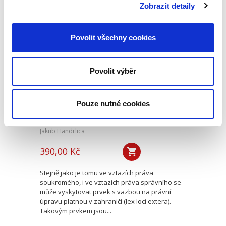
mapuje historický vývoj...
Zobrazit detaily
Povolit všechny cookies
Úvod do
mezinárodního
práva správního
Povolit výběr
Pouze nutné cookies
Jakub Handrlica
390,00 Kč
Stejně jako je tomu ve vztazích práva
soukromého, i ve vztazích práva správního se
může vyskytovat prvek s vazbou na právní
úpravu platnou v zahraničí (lex loci extera).
Takovým prvkem jsou...