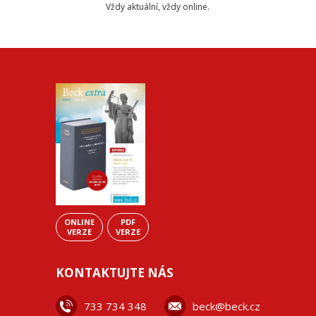
Vždy aktuální, vždy online.
ONLINE
PDF
VERZE
VERZE
KONTAKTUJTE NÁS
733 734 348
beck@beck.cz