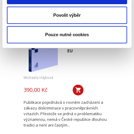
původní nemovitosti,...
Povolit výběr
Zákaz diskriminace
a rovné zacházení v
pracovněprávních
Pouze nutné cookies
vztazích v ČR a ve
vybraných zemích
EU
Michaela Hájková
390,00 Kč
Publikace pojednává o rovném zacházení a
zákazu diskriminace v pracovněprávních
vztazích. Přestože se jedná o problematiku
významnou, nemá v České republice dlouhou
tradici a není ani častým...