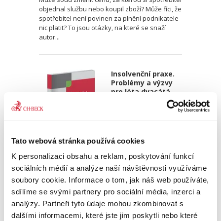
objednal službu nebo koupil zboží? Může říci, že
spotřebitel není povinen za plnění podnikatele
nic platit? To jsou otázky, na které se snaží
autor...
Insolvenční praxe.
Problémy a výzvy
pro léta dvacátá
Tato webová stránka používá cookies
K personalizaci obsahu a reklam, poskytování funkcí
Jaroslav Schönfeld
,
Michal Kuděj
,
Bohumil Havel
,
Petr Sprinz
,
a kol
sociálních médií a analýze naší návštěvnosti využíváme
soubory cookie. Informace o tom, jak náš web používáte,
390,00 Kč
sdílíme se svými partnery pro sociální média, inzerci a
Kniha obsahuje patnáct vzájemně provázaných
analýzy. Partneři tyto údaje mohou zkombinovat s
studií zabývajících se různými aspekty
dalšími informacemi, které jste jim poskytli nebo které