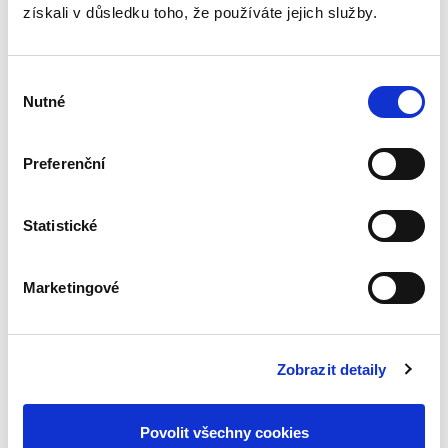
insolvenčního práva, na kterých se podílelo
získali v důsledku toho, že používáte jejich služby.
celkem devatenáct autorů vedených Ing.
Jaroslavem Schönfeldem, Ph.D....
Výběr
Nutné
souhlasu
Restituce podle
zákona o půdě
Preferenční
Statistické
Marketingové
Vojtěch Příkopa
350,00 Kč
Zobrazit detaily
Publikace se věnuje restituční problematice v
podobě převodů náhradních pozemků na
oprávněné osoby podle zákona o půdě. Na ty
Povolit všechny cookies
mají restituenti nárok, není-li možné navrátit jim