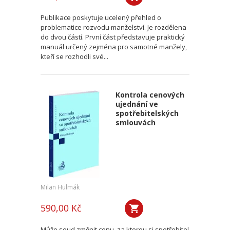
Publikace poskytuje ucelený přehled o
problematice rozvodu manželství. Je rozdělena
do dvou částí. První část představuje praktický
manuál určený zejména pro samotné manžely,
kteří se rozhodli své...
Kontrola cenových
ujednání ve
spotřebitelských
smlouvách
Milan Hulmák
590,00 Kč
Může soud změnit cenu, za kterou si spotřebitel