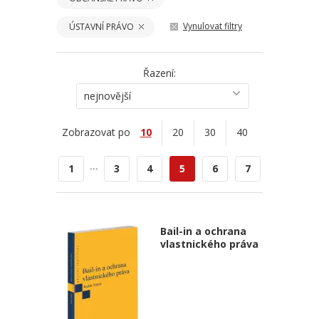
Vynulovat filtry
ÚSTAVNÍ PRÁVO
Řazení:
nejnovější
Zobrazovat po
10
20
30
40
...
1
3
4
5
6
7
Bail-in a ochrana
vlastnického práva