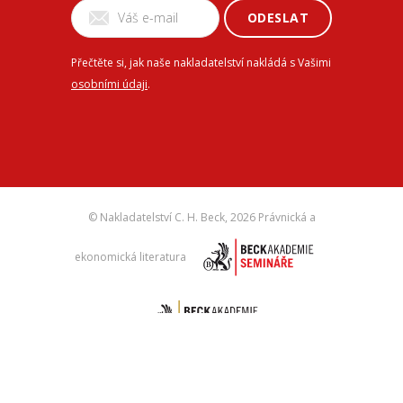
ODESLAT
Přečtěte si, jak naše nakladatelství nakládá s Vašimi
osobními údaji
.
© Nakladatelství C. H. Beck,
2026 Právnická a
ekonomická literatura