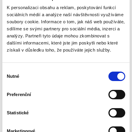
Aneta Jančíková
K personalizaci obsahu a reklam, poskytování funkcí
sociálních médií a analýze naší návštěvnosti využíváme
340,00 Kč
soubory cookie. Informace o tom, jak náš web používáte,
sdílíme se svými partnery pro sociální média, inzerci a
Téma procesního společenství představuje v
rámci civilního procesního práva oblast s
analýzy. Partneři tyto údaje mohou zkombinovat s
bohatou doktrinální tradicí, zejména pokud jde
dalšími informacemi, které jste jim poskytli nebo které
o jeho podobu v nalézacím sporném řízení.
získali v důsledku toho, že používáte jejich služby.
Naproti tomu jeho...
Výběr
Náhrada škody
Nutné
souhlasu
způsobené
zvířetem
Preferenční
Statistické
Josef Bártů
Marketingové