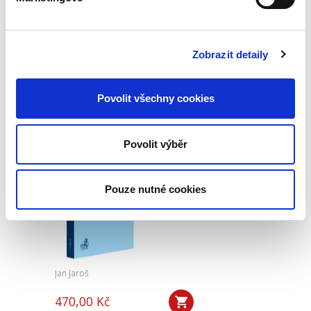
390,00 Kč
Publikace pojednává o předpokladech vzniku
Zobrazit detaily
povinnosti nahradit újmu způsobenou zvířetem
podle § 2933 až 2935 ObčZ. Nejde ale pouze o
ryzí teorii, v knize čtenář nalezne srozumitelná
řešení...
Povolit všechny cookies
Povolit výběr
Mediace. Ohlédnutí
po deseti letech
Pouze nutné cookies
Jan Jaroš
470,00 Kč