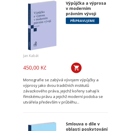
Výpůjčka a výprosa
v moderním
právním vývoji
PŘIPRAVUJEME
Jan Kabát
450,00 Kč
Monografie se zabývá vývojem výpůjčky a
výprosy jako dvou tradičních institutů
závazkového práva, jejichž kořeny sahají k
římskému právu a jejichž moderní podoba se
utvářela především v průběhu...
Smlouva o díle v
oblasti poskytování