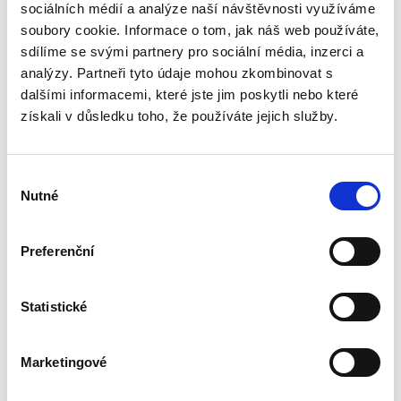
sociálních médií a analýze naší návštěvnosti využíváme
Publikace pojednává o předpokladech vzniku
soubory cookie. Informace o tom, jak náš web používáte,
povinnosti nahradit újmu způsobenou zvířetem
podle § 2933 až 2935 ObčZ. Nejde ale pouze o
sdílíme se svými partnery pro sociální média, inzerci a
ryzí teorii, v knize čtenář nalezne srozumitelná
analýzy. Partneři tyto údaje mohou zkombinovat s
řešení...
dalšími informacemi, které jste jim poskytli nebo které
získali v důsledku toho, že používáte jejich služby.
Mediace. Ohlédnutí
po deseti letech
Výběr
Nutné
souhlasu
Preferenční
Statistické
Jan Jaroš
470,00 Kč
Marketingové
Předkládaná kniha není typickou publikací o