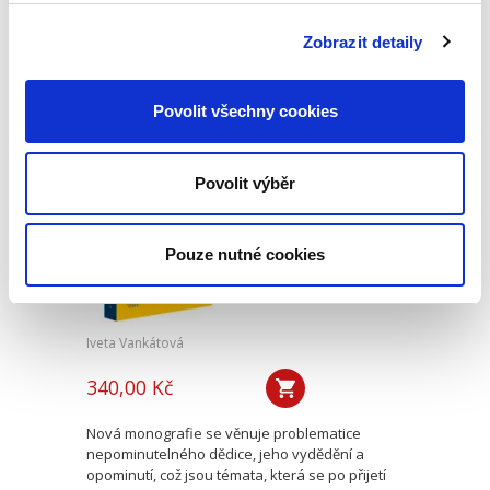
české mediaci. Čtenář v ní nenalezne obvyklé
kapitoly věnující se historickému vývoji
Zobrazit detaily
mediace, jejímu začlenění mezi alternativními
způsoby řešení sporů,...
Povolit všechny cookies
Nepominutelný
dědic a jeho
Povolit výběr
vydědění
Pouze nutné cookies
Iveta Vankátová
340,00 Kč
Nová monografie se věnuje problematice
nepominutelného dědice, jeho vydědění a
opominutí, což jsou témata, která se po přijetí