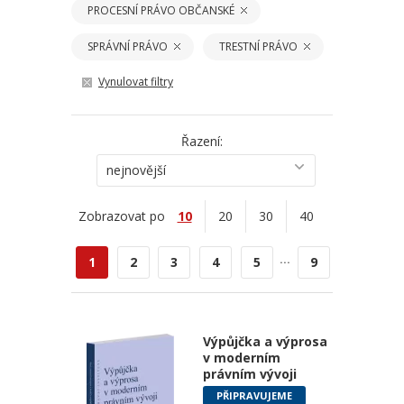
PROCESNÍ PRÁVO OBČANSKÉ
SPRÁVNÍ PRÁVO
TRESTNÍ PRÁVO
Vynulovat filtry
Řazení:
nejnovější
Zobrazovat po
10
20
30
40
...
1
2
3
4
5
9
Výpůjčka a výprosa
v moderním
právním vývoji
PŘIPRAVUJEME