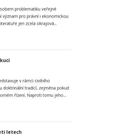
sobem problematiku veřejné
dní význam pro právní i ekonomickou
teratuře jen zcela okrajová...
ekuci
dstavuje v rámci civilního
 doktrinální tradicí, zejména pokud
rném řízení. Naproti tomu jeho...
ti letech