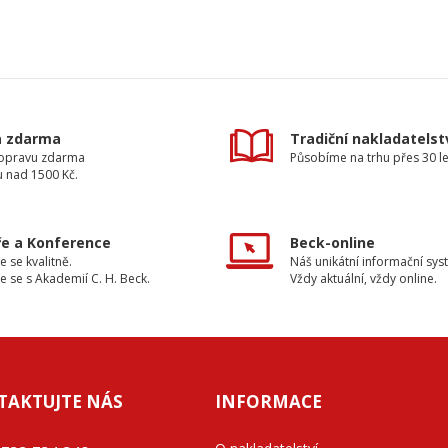
a zdarma
Tradiční nakladatelst
dopravu zdarma
Působíme na trhu přes 30 le
u nad 1500 Kč.
e a Konference
Beck-online
e se kvalitně.
Náš unikátní informační sys
e se s Akademií C. H. Beck.
Vždy aktuální, vždy online.
TAKTUJTE NÁS
INFORMACE