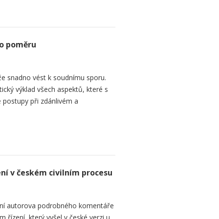
ho poměru
e snadno vést k soudnímu sporu.
tický výklad všech aspektů, které s
 postupy při zdánlivém a
ení v českém civilním procesu
ání autorova podrobného komentáře
 řízení, který vyšel v české verzi u