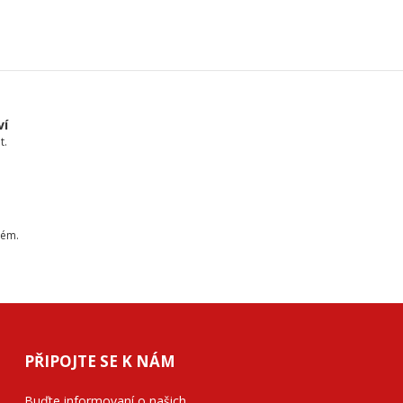
ví
t.
tém.
PŘIPOJTE SE K NÁM
Buďte informovaní o našich