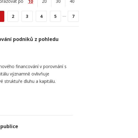
brazovat po
10
20
30
40
...
2
3
4
5
7
ování podniků z pohledu
hového financování v porovnání s
itálu významně ovlivňuje
é struktuře dluhu a kapitálu.
epublice