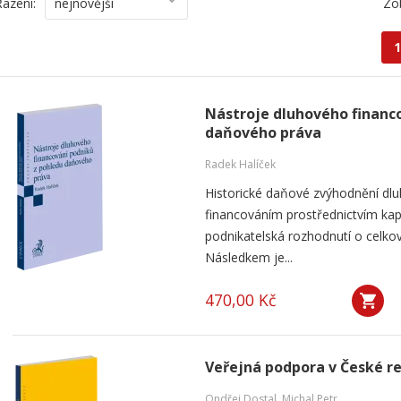
Řazení:
nejnovější
Zo
1
Nástroje dluhového financ
daňového práva
Radek Halíček
Historické daňové zvýhodnění dlu
financováním prostřednictvím kap
podnikatelská rozhodnutí o celkov
Následkem je...
470,00 Kč
Veřejná podpora v České r
Ondřej Dostal
,
Michal Petr