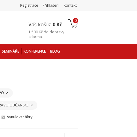
Registrace
Přihlášení
Kontakt
0
Váš košík:
0 Kč
1 500 Kč
do
dopravy
zdarma
.
SEMINÁŘE
KONFERENCE
BLOG
VO
PRÁVO OBČANSKÉ
Vynulovat filtry