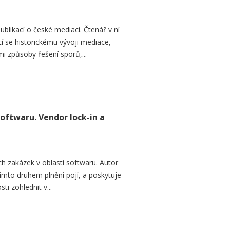
ublikací o české mediaci. Čtenář v ní
cí se historickému vývoji mediace,
mi způsoby řešení sporů,...
softwaru. Vendor lock-in a
h zakázek v oblasti softwaru. Autor
 tímto druhem plnění pojí, a poskytuje
ti zohlednit v...