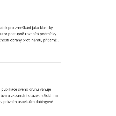
dek pro zmeškání jako klasický
. Autor postupně rozebírá podmínky
žnosti obrany proti němu, přičemž...
 publikace svého druhu věnuje
ráva a zkoumání otázek ležících na
liv právním aspektům dabingové