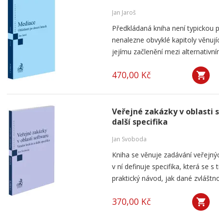
Jan Jaroš
Předkládaná kniha není typickou p
nenalezne obvyklé kapitoly věnují
jejímu začlenění mezi alternativní
470,00 Kč
Veřejné zakázky v oblasti 
další specifika
Jan Svoboda
Kniha se věnuje zadávání veřejnýc
v ní definuje specifika, která se s
praktický návod, jak dané zvláštnos
370,00 Kč