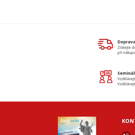
Doprav
Získejte 
při nákup
Seminář
Vzdělávejt
Vzdělávejt
KON