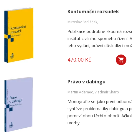
Kontumační rozsudek
Miroslav Sedláček,
Publikace podrobně zkoumá rozsu
institut civilního sporného řízení
jeho vydání, právní důsledky i mo
470,00 Kč
Právo v dabingu
Martin Adamec
,
Vladimír Sharp
Monografie se jako první odborná
syntéze problematiky dabingu a p
pomezí obou těchto oborů. Ačko
tvorby...