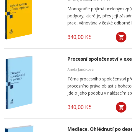
Monografie pojímá uceleným způ
podpory, které je, přes její zása
praxi, věnována v české odborné li
340,00 Kč
Procesní společenství v ex
Aneta Jančíková
Téma procesního společenství pře
procesního práva oblast s bohatou
jde o jeho podobu v nalézacím spo
340,00 Kč
Mediace. Ohlédnutí po dese