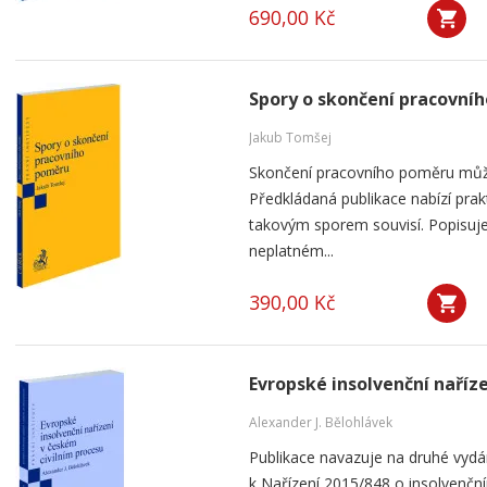
690,00 Kč
Spory o skončení pracovní
Jakub Tomšej
Skončení pracovního poměru můž
Předkládaná publikace nabízí prak
takovým sporem souvisí. Popisuje
neplatném...
390,00 Kč
Evropské insolvenční naříz
Alexander J. Bělohlávek
Publikace navazuje na druhé vyd
k Nařízení 2015/848 o insolvenčním