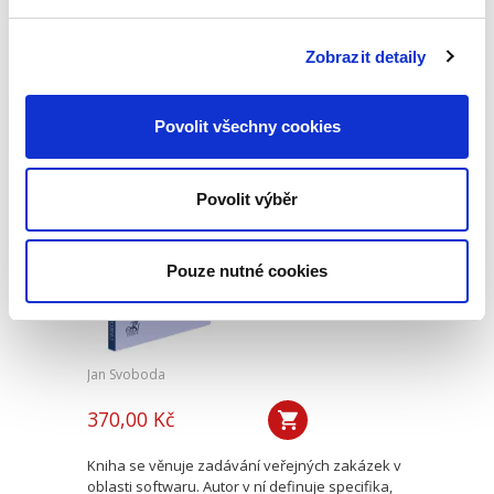
Nová monografie se věnuje problematice
nepominutelného dědice, jeho vydědění a
opominutí, což jsou témata, která se po přijetí
Zobrazit detaily
nového občanského zákoníku v roce 2014 stala
mimořádně aktuální v...
Povolit všechny cookies
Veřejné zakázky v
oblasti softwaru.
Povolit výběr
Vendor lock-in a
další specifika
Pouze nutné cookies
Jan Svoboda
370,00 Kč
Kniha se věnuje zadávání veřejných zakázek v
oblasti softwaru. Autor v ní definuje specifika,