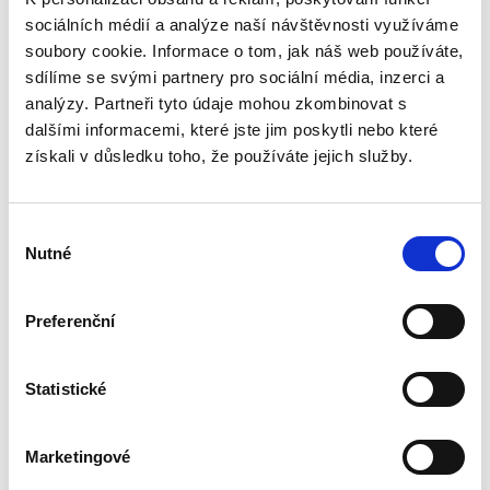
390,00 Kč
sociálních médií a analýze naší návštěvnosti využíváme
Publikace pojednává o předpokladech vzniku
soubory cookie. Informace o tom, jak náš web používáte,
povinnosti nahradit újmu způsobenou zvířetem
sdílíme se svými partnery pro sociální média, inzerci a
podle § 2933 až 2935 ObčZ. Nejde ale pouze o
analýzy. Partneři tyto údaje mohou zkombinovat s
ryzí teorii, v knize čtenář nalezne srozumitelná
dalšími informacemi, které jste jim poskytli nebo které
řešení...
získali v důsledku toho, že používáte jejich služby.
Nepominutelný
Výběr
dědic a jeho
vydědění
Nutné
souhlasu
Preferenční
Statistické
Iveta Vankátová
340,00 Kč
Marketingové