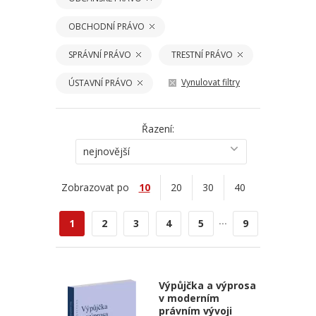
OBCHODNÍ PRÁVO
SPRÁVNÍ PRÁVO
TRESTNÍ PRÁVO
Vynulovat filtry
ÚSTAVNÍ PRÁVO
Řazení:
nejnovější
Zobrazovat po
10
20
30
40
...
1
2
3
4
5
9
Výpůjčka a výprosa
v moderním
právním vývoji