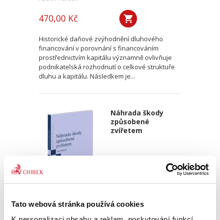
470,00 Kč
Historické daňové zvýhodnění dluhového
financování v porovnání s financováním
prostřednictvím kapitálu významně ovlivňuje
podnikatelská rozhodnutí o celkové struktuře
dluhu a kapitálu. Následkem je...
Náhrada škody
způsobené
zvířetem
Josef Bártů
Tato webová stránka používá cookies
K personalizaci obsahu a reklam, poskytování funkcí