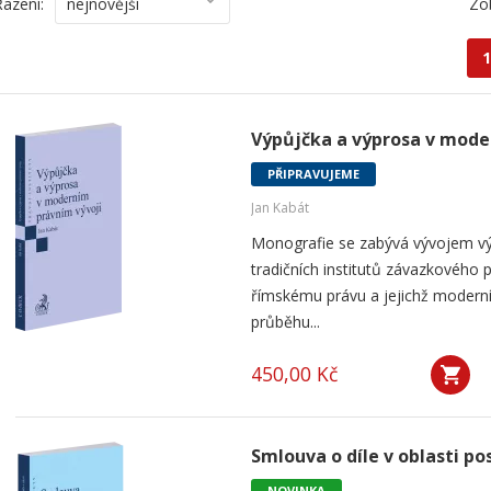
Řazení:
nejnovější
Zo
1
Výpůjčka a výprosa v mode
PŘIPRAVUJEME
Jan Kabát
Monografie se zabývá vývojem vý
tradičních institutů závazkového p
římskému právu a jejichž modern
průběhu...
450,00 Kč
Smlouva o díle v oblasti po
NOVINKA