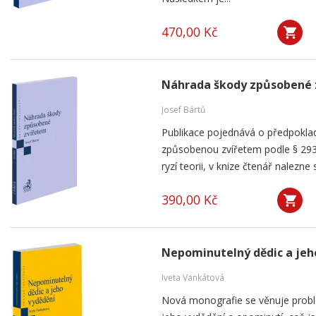
470,00 Kč
Náhrada škody způsobené 
Josef Bártů
Publikace pojednává o předpoklad
způsobenou zvířetem podle § 293
ryzí teorii, v knize čtenář nalezne 
390,00 Kč
Nepominutelný dědic a jeh
Iveta Vankátová
Nová monografie se věnuje probl