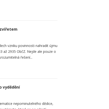
zvířetem
ech vzniku povinnosti nahradit újmu
3 až 2935 ObčZ. Nejde ale pouze o
srozumitelná řešení...
o vydědění
ematice nepominutelného dědice,