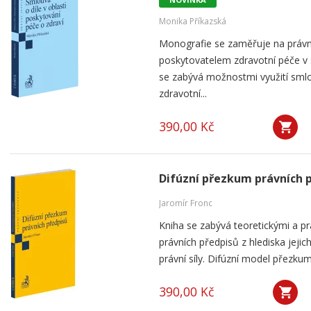
Monika Příkazská
Monografie se zaměřuje na práv
poskytovatelem zdravotní péče v
se zabývá možnostmi využití smlou
zdravotní...
390,00 Kč
Difúzní přezkum právních 
Jaromír Fronc
Kniha se zabývá teoretickými a p
právních předpisů z hlediska jeji
právní síly. Difúzní model přezku
390,00 Kč