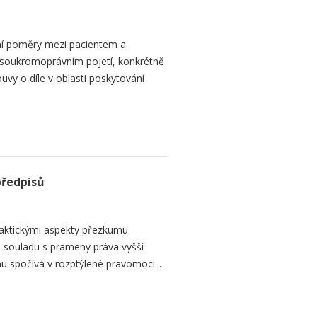
ní poměry mezi pacientem a
 soukromoprávním pojetí, konkrétně
vy o díle v oblasti poskytování
předpisů
raktickými aspekty přezkumu
ch souladu s prameny práva vyšší
mu spočívá v rozptýlené pravomoci...