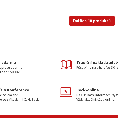
Dalších 10 produktů
a zdarma
Tradiční nakladatelst
dopravu zdarma
Působíme na trhu přes 30 le
u nad 1500 Kč.
e a Konference
Beck-online
e se kvalitně.
Náš unikátní informační sys
e se s Akademií C. H. Beck.
Vždy aktuální, vždy online.