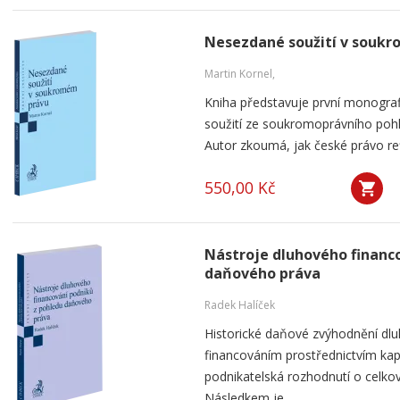
Nesezdané soužití v souk
Martin Kornel,
Kniha představuje první monogra
soužití ze soukromoprávního pohl
Autor zkoumá, jak české právo ref
550,00 Kč
Nástroje dluhového financ
daňového práva
Radek Halíček
Historické daňové zvýhodnění dlu
financováním prostřednictvím kap
podnikatelská rozhodnutí o celkov
Následkem je...