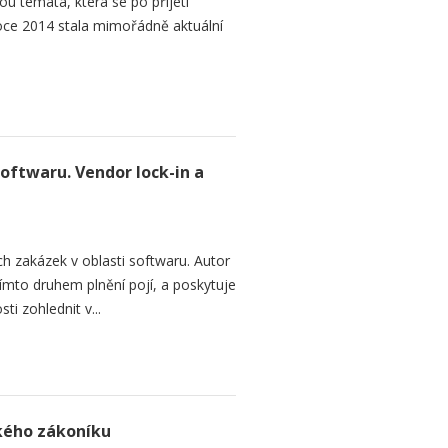
ou témata, která se po přijetí
ce 2014 stala mimořádně aktuální
softwaru. Vendor lock-in a
h zakázek v oblasti softwaru. Autor
 tímto druhem plnění pojí, a poskytuje
ti zohlednit v...
ského zákoníku