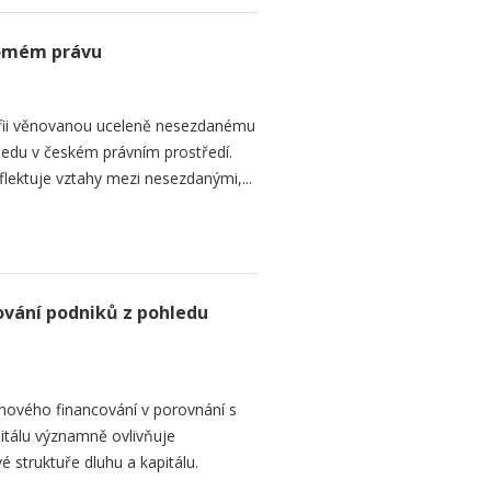
romém právu
fii věnovanou uceleně nesezdanému
edu v českém právním prostředí.
lektuje vztahy mezi nesezdanými,...
ování podniků z pohledu
hového financování v porovnání s
itálu významně ovlivňuje
é struktuře dluhu a kapitálu.