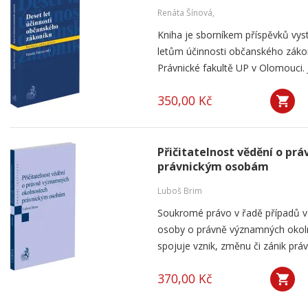
Renáta Šínová,
Kniha je sborníkem příspěvků vyst
letům účinnosti občanského záko
Právnické fakultě UP v Olomouci. J
350,00 Kč
Přičitatelnost vědění o p
právnickým osobám
Luboš Brim
Soukromé právo v řadě případů v
osoby o právně významných okolno
spojuje vznik, změnu či zánik práv
370,00 Kč