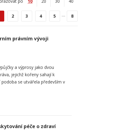
brazovat po
10
20
30
40
...
2
3
4
5
8
rním právním vývoji
půjčky a výprosy jako dvou
ráva, jejichž kořeny sahají k
í podoba se utvářela především v
skytování péče o zdraví