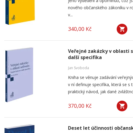
jeho vydědění a opominutí, což js
nového občanského zákoníku v ro
v...
340,00 Kč
Veřejné zakázky v oblasti 
další specifika
Jan Svoboda
Kniha se věnuje zadávání veřejnýc
v ní definuje specifika, která se s
praktický návod, jak dané zvláštnos
370,00 Kč
Deset let účinnosti občan