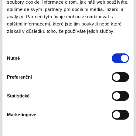
sporného řízení. Autor postupně rozebírá
soubory cookie. Informace o tom, jak náš web používáte,
podmínky jeho vydání, právní důsledky i
sdílíme se svými partnery pro sociální média, inzerci a
možnosti obrany proti němu, přičemž...
analýzy. Partneři tyto údaje mohou zkombinovat s
dalšími informacemi, které jste jim poskytli nebo které
získali v důsledku toho, že používáte jejich služby.
Výklad práva
Evropské unie
Výběr
Nutné
souhlasu
Preferenční
Alexander J. Bělohlávek
,
Jan Šamlot
Statistické
890,00 Kč
Právo Evropské unie v dnešní době významně
Marketingové
ovlivňuje bezmála všechna odvětví českého
právního řádu. Základem pro správný výklad
práva EU a porozumění korelaci mezi českým