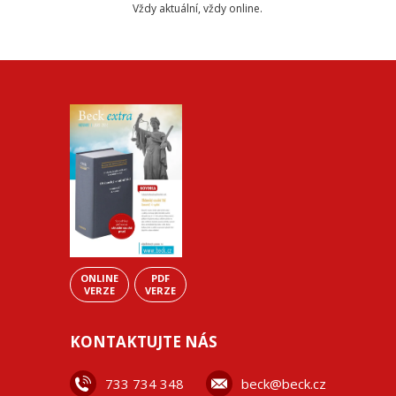
Vždy aktuální, vždy online.
ONLINE
PDF
VERZE
VERZE
KONTAKTUJTE NÁS
733 734 348
beck@beck.cz