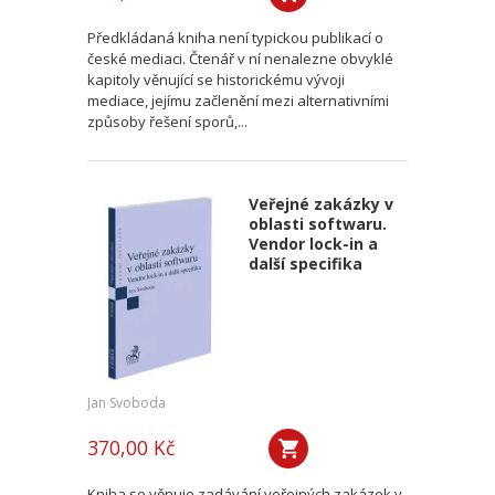
Předkládaná kniha není typickou publikací o
české mediaci. Čtenář v ní nenalezne obvyklé
kapitoly věnující se historickému vývoji
mediace, jejímu začlenění mezi alternativními
způsoby řešení sporů,...
Veřejné zakázky v
oblasti softwaru.
Vendor lock-in a
další specifika
Jan Svoboda
370,00 Kč
Kniha se věnuje zadávání veřejných zakázek v