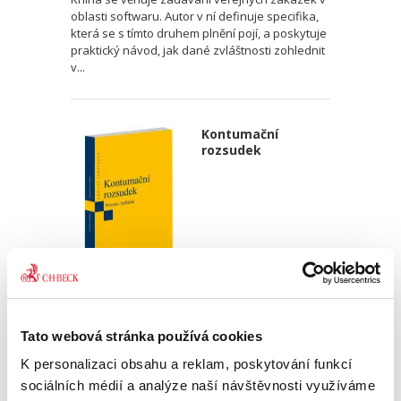
oblasti softwaru. Autor v ní definuje specifika,
která se s tímto druhem plnění pojí, a poskytuje
praktický návod, jak dané zvláštnosti zohlednit
v...
Kontumační
rozsudek
Miroslav Sedláček,
470,00 Kč
Tato webová stránka používá cookies
K personalizaci obsahu a reklam, poskytování funkcí
Publikace podrobně zkoumá rozsudek pro
sociálních médií a analýze naší návštěvnosti využíváme
zmeškání jako klasický institut civilního