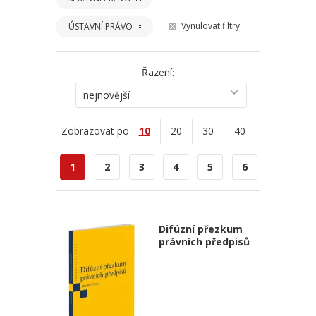
Vynulovat filtry
ÚSTAVNÍ PRÁVO
Řazení:
nejnovější
Zobrazovat po
10
20
30
40
1
2
3
4
5
6
Difúzní přezkum
právních předpisů