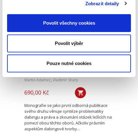
právním řádem a právem EU...
Zobrazit detaily
Povolit všechny cookies
Právo v dabingu
Povolit výběr
Pouze nutné cookies
Martin Adamec
,
Vladimír Sharp
690,00 Kč
Monografie se jako první odborná publikace
svého druhu věnuje syntéze problematiky
dabingu a práva a zkoumání otázek ležících na
pomezí obou těchto oborů. Ačkoliv právním
aspektům dabingové tvorby...