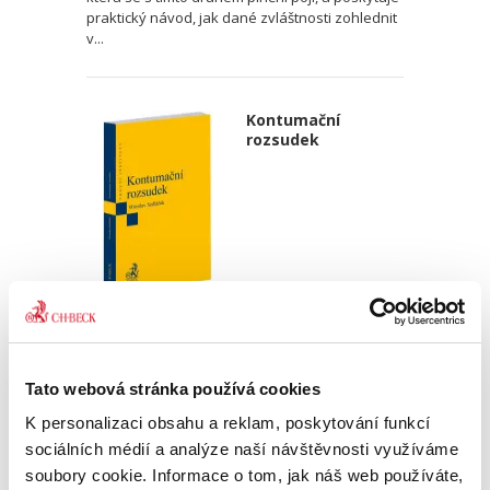
praktický návod, jak dané zvláštnosti zohlednit
v...
Kontumační
rozsudek
Miroslav Sedláček,
470,00 Kč
Tato webová stránka používá cookies
Publikace podrobně zkoumá rozsudek pro
K personalizaci obsahu a reklam, poskytování funkcí
zmeškání jako klasický institut civilního
sporného řízení. Autor postupně rozebírá
sociálních médií a analýze naší návštěvnosti využíváme
podmínky jeho vydání, právní důsledky i
soubory cookie. Informace o tom, jak náš web používáte,