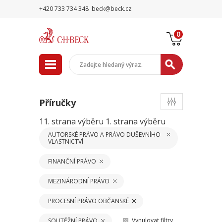
+420 733 734 348
beck@beck.cz
0
Příručky
11. strana výběru
1. strana výběru
AUTORSKÉ PRÁVO A PRÁVO DUŠEVNÍHO
VLASTNICTVÍ
FINANČNÍ PRÁVO
MEZINÁRODNÍ PRÁVO
PROCESNÍ PRÁVO OBČANSKÉ
Vynulovat filtry
SOUTĚŽNÍ PRÁVO