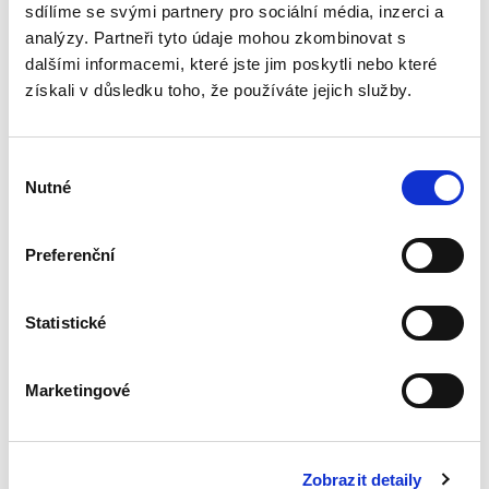
možnosti obrany proti němu, přičemž...
sdílíme se svými partnery pro sociální média, inzerci a
analýzy. Partneři tyto údaje mohou zkombinovat s
dalšími informacemi, které jste jim poskytli nebo které
Výklad práva
získali v důsledku toho, že používáte jejich služby.
Evropské unie
Výběr
Nutné
souhlasu
Preferenční
Alexander J. Bělohlávek
,
Jan Šamlot
890,00 Kč
Statistické
Právo Evropské unie v dnešní době významně
ovlivňuje bezmála všechna odvětví českého
Marketingové
právního řádu. Základem pro správný výklad
práva EU a porozumění korelaci mezi českým
právním řádem a právem EU...
Zobrazit detaily