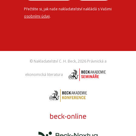
Přečtěte si, jak naše nakladatelství nakládá s Vašimi
osobními údaji
.
© Nakladatelství C. H. Beck,
2026 Právnická a
ekonomická literatura