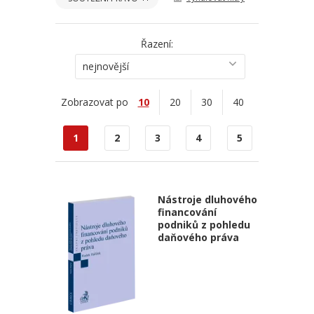
Řazení:
nejnovější
Zobrazovat po
10
20
30
40
1
2
3
4
5
Nástroje dluhového
financování
podniků z pohledu
daňového práva