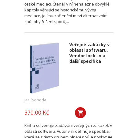
české mediaci. Čtenář v ní nenalezne obvyklé
kapitoly věnující se historickému vývoji
mediace, jejímu začlenění mezi alternativními
způsoby řešení sporů,...
Veřejné zakázky v
oblasti softwaru.
Vendor lock-in a
další specifika
Jan Svoboda
370,00 Kč
Kniha se věnuje zadávání veřejných zakázek v
oblasti softwaru. Autor v ní definuje specifika,
která se s tímto druhem plnění pojí, a poskytuje