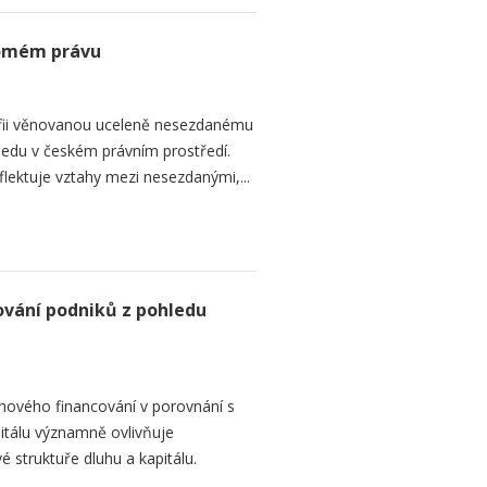
romém právu
fii věnovanou uceleně nesezdanému
edu v českém právním prostředí.
lektuje vztahy mezi nesezdanými,...
ování podniků z pohledu
hového financování v porovnání s
itálu významně ovlivňuje
é struktuře dluhu a kapitálu.