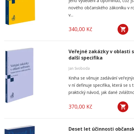
jeho vydědění a opominutí, což js
nového občanského zákoníku v ro
v...
340,00 Kč
Veřejné zakázky v oblasti 
další specifika
Jan Svoboda
Kniha se věnuje zadávání veřejnýc
v ní definuje specifika, která se s
praktický návod, jak dané zvláštnos
370,00 Kč
Deset let účinnosti občan