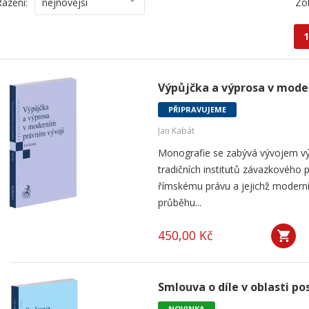
Řazení:
nejnovější
Zo
1
Výpůjčka a výprosa v mode
PŘIPRAVUJEME
Jan Kabát
Monografie se zabývá vývojem vý
tradičních institutů závazkového p
římskému právu a jejichž modern
průběhu...
450,00 Kč
Smlouva o díle v oblasti po
NOVINKA