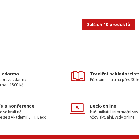
Dalších 10 produktů
a zdarma
Tradiční nakladatelst
dopravu zdarma
Působíme na trhu přes 30 le
u nad 1500 Kč.
e a Konference
Beck-online
e se kvalitně.
Náš unikátní informační sys
e se s Akademií C. H. Beck.
Vždy aktuální, vždy online.