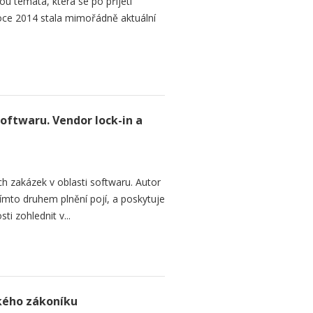
ou témata, která se po přijetí
ce 2014 stala mimořádně aktuální
softwaru. Vendor lock-in a
h zakázek v oblasti softwaru. Autor
 tímto druhem plnění pojí, a poskytuje
ti zohlednit v...
ského zákoníku