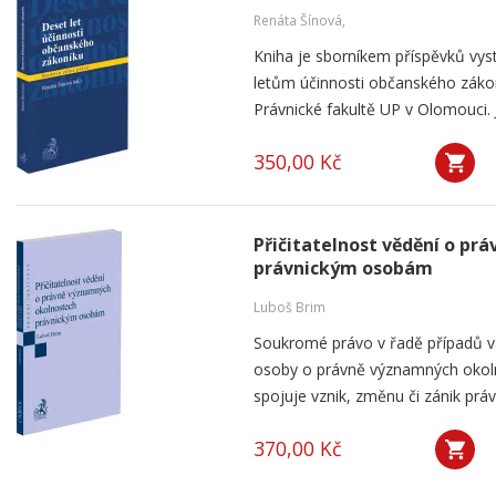
Renáta Šínová,
Kniha je sborníkem příspěvků vyst
letům účinnosti občanského záko
Právnické fakultě UP v Olomouci. J
350,00 Kč
Přičitatelnost vědění o p
právnickým osobám
Luboš Brim
Soukromé právo v řadě případů v
osoby o právně významných okolno
spojuje vznik, změnu či zánik práv
370,00 Kč