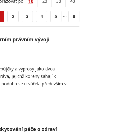
brazovat po
10
20
30
40
...
2
3
4
5
8
rním právním vývoji
půjčky a výprosy jako dvou
ráva, jejichž kořeny sahají k
í podoba se utvářela především v
skytování péče o zdraví