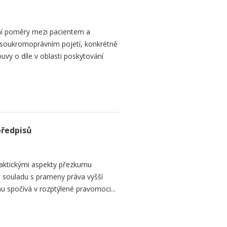
ní poměry mezi pacientem a
 soukromoprávním pojetí, konkrétně
vy o díle v oblasti poskytování
předpisů
raktickými aspekty přezkumu
ch souladu s prameny práva vyšší
mu spočívá v rozptýlené pravomoci...