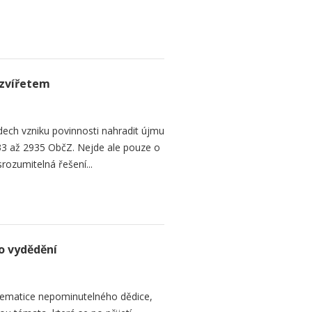
zvířetem
ech vzniku povinnosti nahradit újmu
3 až 2935 ObčZ. Nejde ale pouze o
srozumitelná řešení...
o vydědění
ematice nepominutelného dědice,