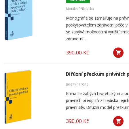
Monika Příkazská
Monografie se zaměřuje na práv
poskytovatelem zdravotní péče v
se zabývá možnostmi využití smlou
zdravotní...
390,00 Kč
Difúzní přezkum právních 
Jaromír Fronc
Kniha se zabývá teoretickými a p
právních předpisů z hlediska jeji
právní síly. Difúzní model přezku
390,00 Kč