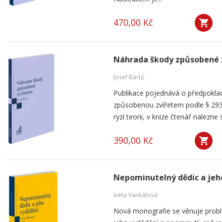
470,00 Kč
Náhrada škody způsobené 
Josef Bártů
Publikace pojednává o předpoklad
způsobenou zvířetem podle § 293
ryzí teorii, v knize čtenář nalezne 
390,00 Kč
Nepominutelný dědic a jeh
Iveta Vankátová
Nová monografie se věnuje probl