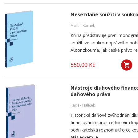
Nesezdané soužití v souk
Martin Kornel,
Kniha představuje první monogra
soužití ze soukromoprávního pohl
Autor zkoumá, jak české právo ref
550,00 Kč
Nástroje dluhového financ
daňového práva
Radek Halíček
Historické daňové zvýhodnění dlu
financováním prostřednictvím kap
podnikatelská rozhodnutí o celkov
Následkem je...