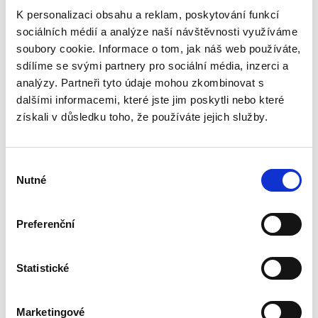
K personalizaci obsahu a reklam, poskytování funkcí
290,00 Kč
sociálních médií a analýze naší návštěvnosti využíváme
soubory cookie. Informace o tom, jak náš web používáte,
Publikace vysvětluje podstatu poučovací
povinnosti a její roli v civilním procesu sporném.
sdílíme se svými partnery pro sociální média, inzerci a
Po teoretickém vymezení poučovací povinnosti
analýzy. Partneři tyto údaje mohou zkombinovat s
představuje její historické souvislosti a
dalšími informacemi, které jste jim poskytli nebo které
následně rozebírá...
získali v důsledku toho, že používáte jejich služby.
Odpovědnost
Výběr
advokáta za škodu
Nutné
souhlasu
Preferenční
Statistické
Luboš Tichý
,
a kol.
390,00 Kč
Marketingové