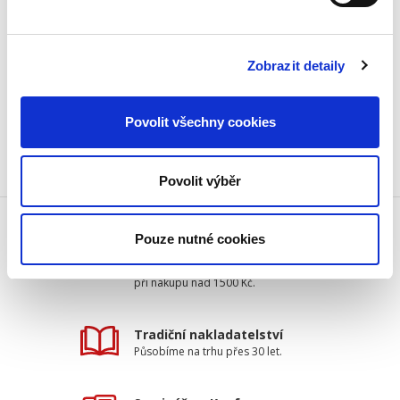
Publikace se zabývá nejdůležitější částí
odpovědnosti advokáta, a to jeho
odpovědností za škodu. Přestože se advokáti
Zobrazit detaily
stali nedílnou součástí právního systému ČR a
jejich vliv na právní zájmy...
Povolit všechny cookies
Povolit výběr
Pouze nutné cookies
Doprava zdarma
Získejte dopravu zdarma
při nákupu nad 1500 Kč.
Tradiční nakladatelství
Působíme na trhu přes 30 let.