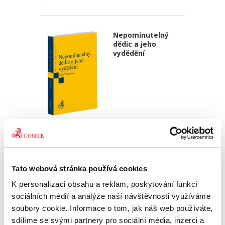
Nepominutelný
dědic a jeho
vydědění
Iveta Vankátová
340,00 Kč
Nová monografie se věnuje problematice
Tato webová stránka používá cookies
nepominutelného dědice, jeho vydědění a
K personalizaci obsahu a reklam, poskytování funkcí
opominutí, což jsou témata, která se po přijetí
nového občanského zákoníku v roce 2014 stala
sociálních médií a analýze naší návštěvnosti využíváme
mimořádně aktuální v...
soubory cookie. Informace o tom, jak náš web používáte,
sdílíme se svými partnery pro sociální média, inzerci a