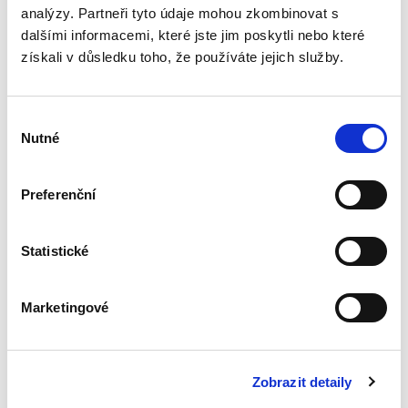
analýzy. Partneři tyto údaje mohou zkombinovat s
Veřejné zakázky v
dalšími informacemi, které jste jim poskytli nebo které
oblasti softwaru.
získali v důsledku toho, že používáte jejich služby.
Vendor lock-in a
další specifika
Výběr
Nutné
souhlasu
Preferenční
Jan Svoboda
370,00 Kč
Statistické
Kniha se věnuje zadávání veřejných zakázek v
oblasti softwaru. Autor v ní definuje specifika,
která se s tímto druhem plnění pojí, a poskytuje
Marketingové
praktický návod, jak dané zvláštnosti zohlednit
v...
Zobrazit detaily
Deset let účinnosti