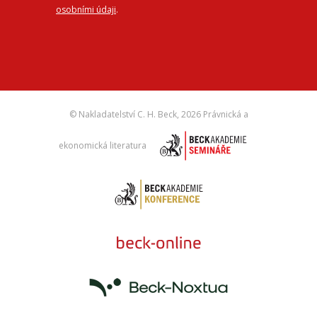
osobními údaji
.
© Nakladatelství C. H. Beck,
2026 Právnická a
ekonomická literatura