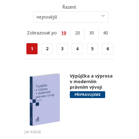
Řazení:
nejnovější
Zobrazovat po
10
20
30
40
1
2
3
4
5
6
Výpůjčka a výprosa
v moderním
právním vývoji
PŘIPRAVUJEME
Jan Kabát