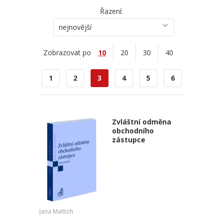
Řazení:
nejnovější
Zobrazovat po
10
20
30
40
1
2
3
4
5
6
Zvláštní odměna
obchodního
zástupce
Jana Mattich