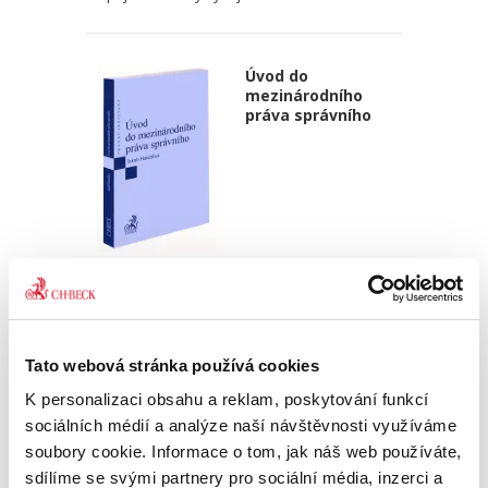
Úvod do
mezinárodního
práva správního
Jakub Handrlica
390,00 Kč
Stejně jako je tomu ve vztazích práva
Tato webová stránka používá cookies
soukromého, i ve vztazích práva správního se
K personalizaci obsahu a reklam, poskytování funkcí
může vyskytovat prvek s vazbou na právní
úpravu platnou v zahraničí (lex loci extera).
sociálních médií a analýze naší návštěvnosti využíváme
Takovým prvkem jsou...
soubory cookie. Informace o tom, jak náš web používáte,
sdílíme se svými partnery pro sociální média, inzerci a