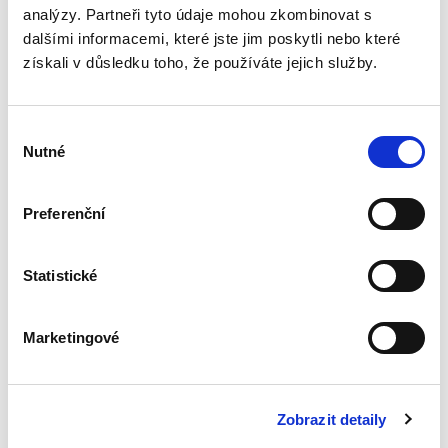
analýzy. Partneři tyto údaje mohou zkombinovat s
Veřejné užívání
dalšími informacemi, které jste jim poskytli nebo které
přírodních statků
získali v důsledku toho, že používáte jejich služby.
Výběr
Nutné
souhlasu
Preferenční
Karel Huneš
,
Veronika Tomoszková
,
a kol.
450,00 Kč
Statistické
Právní institut veřejného užívání se dotýká
našeho každodenního života, aniž si to možná
dostatečně uvědomujeme. Každý z nás téměř
Marketingové
denně užívá pozemní komunikace, byl někdy na
horské túře, prošel...
Zobrazit detaily
Právní postavení