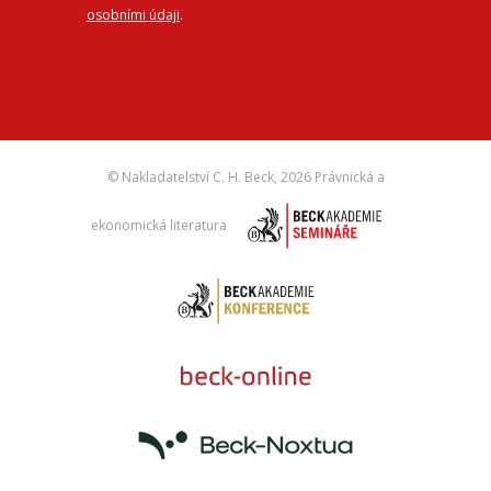
osobními údaji
.
© Nakladatelství C. H. Beck,
2026 Právnická a
ekonomická literatura