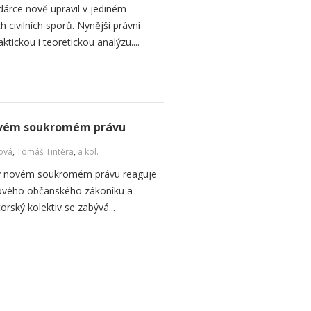
odárce nově upravil v jediném
h civilních sporů. Nynější právní
tickou i teoretickou analýzu....
 novém soukromém právu
ová
,
Tomáš Tintěra
,
a kol.
ci v novém soukromém právu reaguje
 nového občanského zákoníku a
torský kolektiv se zabývá...