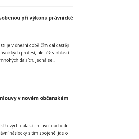
obenou při výkonu právnické
i je v dnešní době čím dál častěji
ávnických profesí, ale též v oblasti
mnohých dalších. Jedná se...
 smlouvy v novém občanském
klíčových oblastí smluvní obchodní
ávní následky s tím spojené. Jde o