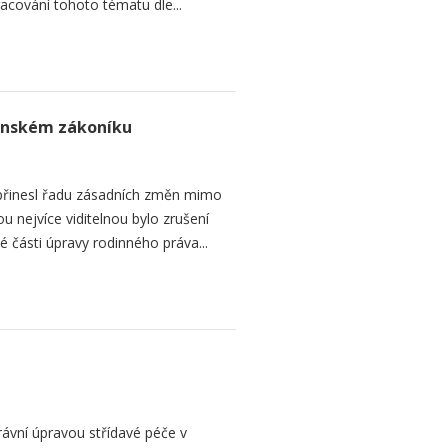
acování tohoto tématu dle...
čanském zákoníku
 přinesl řadu zásadních změn mimo
ou nejvíce viditelnou bylo zrušení
é části úpravy rodinného práva...
ávní úpravou střídavé péče v