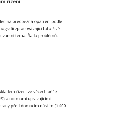
ím řízení
hled na předběžná opatření podle
grafií zpracovávající toto živě
levantní téma. Řada problémů...
ýkladem řízení ve věcech péče
ŘS) a normami upravujícími
hrany před domácím násilím (§ 400