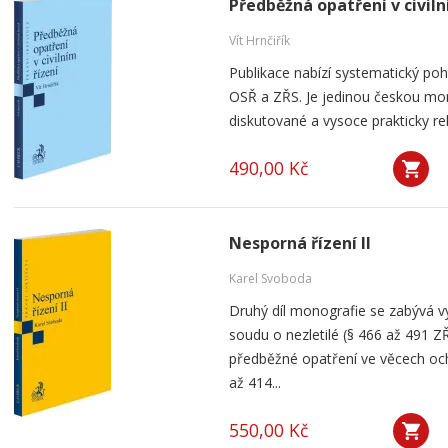
Předběžná opatření v civiln
Vít Hrnčiřík
Publikace nabízí systematický po
OSŘ a ZŘS. Je jedinou českou mono
diskutované a vysoce prakticky re
490,00 Kč
Nesporná řízení II
Karel Svoboda
Druhý díl monografie se zabývá v
soudu o nezletilé (§ 466 až 491 Z
předběžné opatření ve věcech oc
až 414...
550,00 Kč