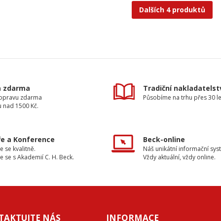
Dalších 4 produktů
a zdarma
Tradiční nakladatelst
dopravu zdarma
Působíme na trhu přes 30 le
u nad 1500 Kč.
e a Konference
Beck-online
e se kvalitně.
Náš unikátní informační sys
e se s Akademií C. H. Beck.
Vždy aktuální, vždy online.
TAKTUJTE NÁS
INFORMACE