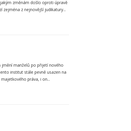
 jakým změnám došlo oproti úpravě
 zejména z nejnovější judikatury...
 jmění manželů po přijetí nového
tento institut stále pevně usazen na
majetkového práva, i on...