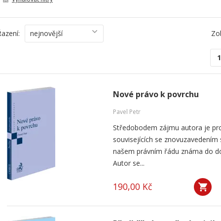
Řazení:
nejnovější
Zo
1
Nové právo k povrchu
Pavel Petr
Středobodem zájmu autora je pr
souvisejících se znovuzavedením su
našem právním řádu známa do dob
Autor se...
190,00 Kč