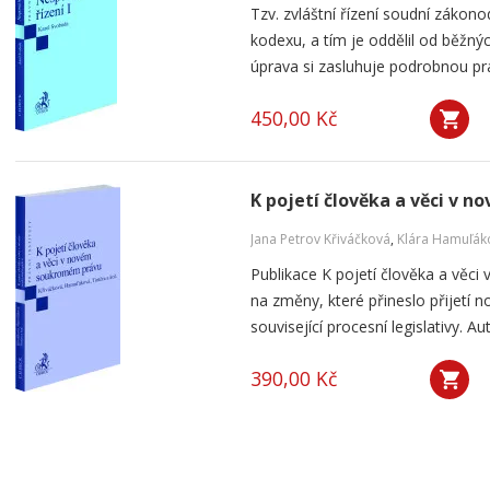
Tzv. zvláštní řízení soudní zákon
kodexu, a tím je oddělil od běžnýc
úprava si zasluhuje podrobnou prak
450,00 Kč
K pojetí člověka a věci v
Jana Petrov Křiváčková
,
Klára Hamuľák
Publikace K pojetí člověka a vě
na změny, které přineslo přijetí
související procesní legislativy. Au
390,00 Kč