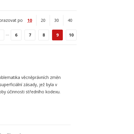
brazovat po
10
20
30
40
...
6
7
8
9
10
oblematika věcněprávních změn
perficiální zásady, jež byla v
y účinnosti středního kodexu.