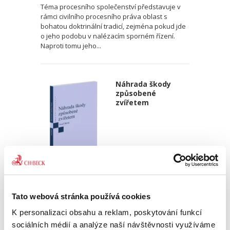
Téma procesního společenství představuje v
rámci civilního procesního práva oblast s
bohatou doktrinální tradicí, zejména pokud jde
o jeho podobu v nalézacím sporném řízení.
Naproti tomu jeho...
Náhrada škody
způsobené
zvířetem
Josef Bártů
390,00 Kč
Tato webová stránka používá cookies
K personalizaci obsahu a reklam, poskytování funkcí
Publikace pojednává o předpokladech vzniku
sociálních médií a analýze naší návštěvnosti využíváme
povinnosti nahradit újmu způsobenou zvířetem