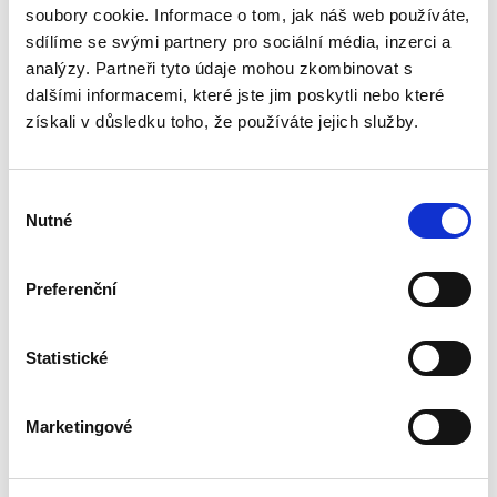
soubory cookie. Informace o tom, jak náš web používáte,
podle § 2933 až 2935 ObčZ. Nejde ale pouze o
ryzí teorii, v knize čtenář nalezne srozumitelná
sdílíme se svými partnery pro sociální média, inzerci a
řešení...
analýzy. Partneři tyto údaje mohou zkombinovat s
dalšími informacemi, které jste jim poskytli nebo které
získali v důsledku toho, že používáte jejich služby.
Mediace. Ohlédnutí
po deseti letech
Výběr
Nutné
souhlasu
Preferenční
Jan Jaroš
Statistické
470,00 Kč
Marketingové
Předkládaná kniha není typickou publikací o
české mediaci. Čtenář v ní nenalezne obvyklé
kapitoly věnující se historickému vývoji