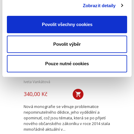
mediace, jejímu začlenění mezi alternativními
Zobrazit detaily
způsoby řešení sporů,...
Povolit všechny cookies
Nepominutelný
dědic a jeho
vydědění
Povolit výběr
Pouze nutné cookies
Iveta Vankátová
340,00 Kč
Nová monografie se věnuje problematice
nepominutelného dědice, jeho vydědění a
opominutí, což jsou témata, která se po přijetí
nového občanského zákoníku v roce 2014 stala
mimořádně aktuální v...