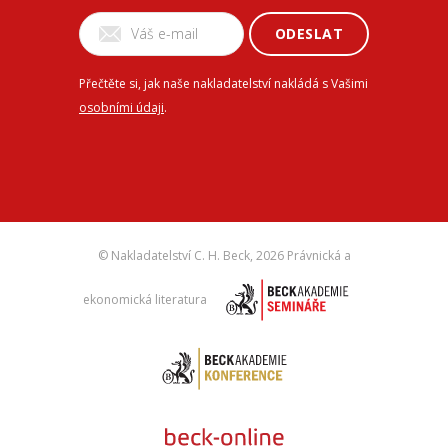
ODESLAT
Přečtěte si, jak naše nakladatelství nakládá s Vašimi
osobními údaji
.
© Nakladatelství C. H. Beck,
2026 Právnická a
ekonomická literatura