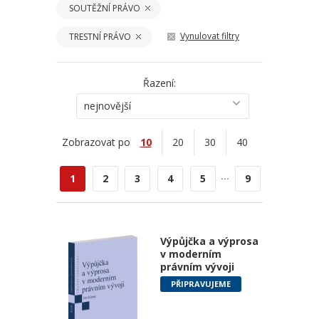
SOUTĚŽNÍ PRÁVO
Vynulovat filtry
TRESTNÍ PRÁVO
Řazení:
nejnovější
Zobrazovat po
10
20
30
40
...
1
2
3
4
5
9
Výpůjčka a výprosa
v moderním
právním vývoji
PŘIPRAVUJEME