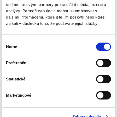
aspektům dabingové tvorby...
sdílíme se svými partnery pro sociální média, inzerci a
analýzy. Partneři tyto údaje mohou zkombinovat s
dalšími informacemi, které jste jim poskytli nebo které
Spory o skončení
získali v důsledku toho, že používáte jejich služby.
pracovního poměru
Výběr
Nutné
souhlasu
Preferenční
Jakub Tomšej
Statistické
390,00 Kč
Skončení pracovního poměru může snadno
Marketingové
vést k soudnímu sporu. Předkládaná publikace
nabízí praktický výklad všech aspektů, které s
takovým sporem souvisí. Popisuje postupy při
zdánlivém a neplatném...
Zobrazit detaily