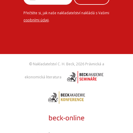
Přečtěte si, jak naše nakladatelství nakládá s Vašimi
osobními údaji
.
© Nakladatelství C. H. Beck,
2026 Právnická a
ekonomická literatura