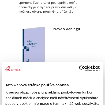
sporného řízení. Autor postupně rozebírá
podmínky jeho vydání, právní důsledky i
možnosti obrany proti němu, přičemž...
Právo v dabingu
Martin Adamec
,
Vladimír Sharp
690,00 Kč
Tato webová stránka používá cookies
Monografie se jako první odborná publikace
K personalizaci obsahu a reklam, poskytování funkcí
svého druhu věnuje syntéze problematiky
sociálních médií a analýze naší návštěvnosti využíváme
dabingu a práva a zkoumání otázek ležících na
soubory cookie. Informace o tom, jak náš web používáte,
pomezí obou těchto oborů. Ačkoliv právním