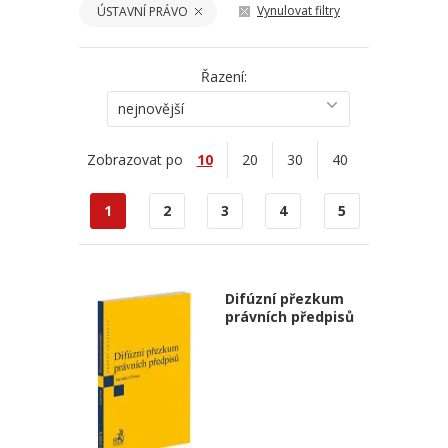
Vynulovat filtry
ÚSTAVNÍ PRÁVO
Řazení:
nejnovější
Zobrazovat po
10
20
30
40
1
2
3
4
5
Difúzní přezkum
právních předpisů