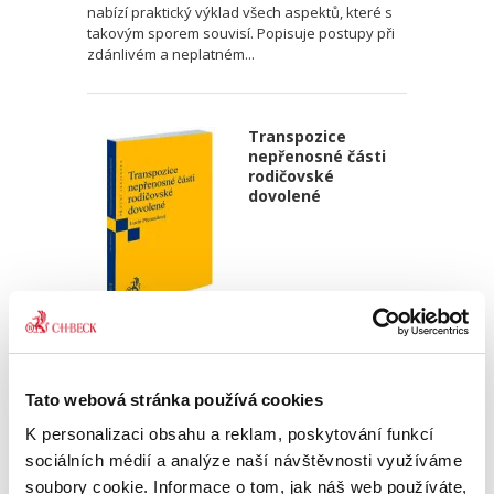
nabízí praktický výklad všech aspektů, které s
takovým sporem souvisí. Popisuje postupy při
zdánlivém a neplatném...
Transpozice
nepřenosné části
rodičovské
dovolené
Lucie Přenosilová
340,00 Kč
Tato webová stránka používá cookies
Monografie analyzuje soulad české právní
K personalizaci obsahu a reklam, poskytování funkcí
úpravy s požadavky čl. 5 odst. 2 a čl. 8 odst. 3
sociálních médií a analýze naší návštěvnosti využíváme
směrnice Evropského parlamentu a Rady (EU)
soubory cookie. Informace o tom, jak náš web používáte,
2019/1158 ze dne 20. června 2019 o rovnováze