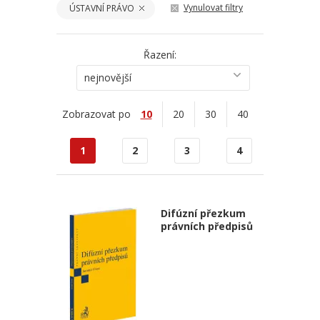
Vynulovat filtry
ÚSTAVNÍ PRÁVO
Řazení:
nejnovější
Zobrazovat po
10
20
30
40
1
2
3
4
Difúzní přezkum
právních předpisů