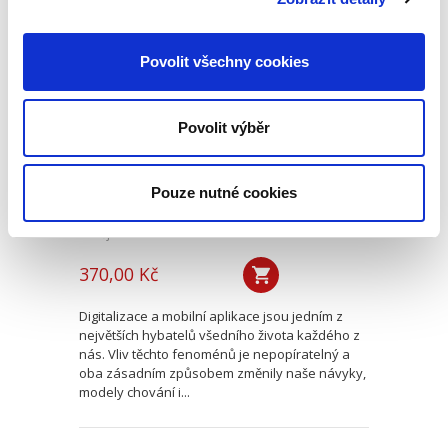
Postavení
Povolit všechny cookies
zaměstnance v
měnícím se světě
závislé práce se
zaměřením na
Povolit výběr
digitální platformy
Pouze nutné cookies
Matěj Tkadlec
370,00 Kč
Digitalizace a mobilní aplikace jsou jedním z
největších hybatelů všedního života každého z
nás. Vliv těchto fenoménů je nepopíratelný a
oba zásadním způsobem změnily naše návyky,
modely chování i...