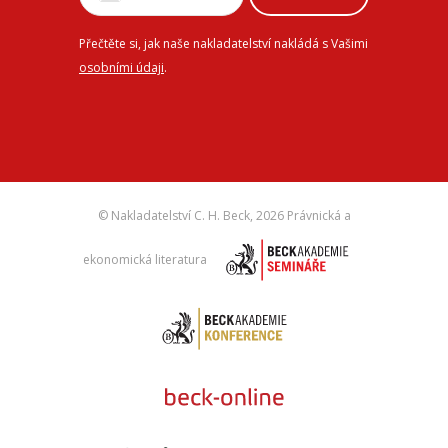
Přečtěte si, jak naše nakladatelství nakládá s Vašimi
osobními údaji
.
© Nakladatelství C. H. Beck,
2026 Právnická a
ekonomická literatura