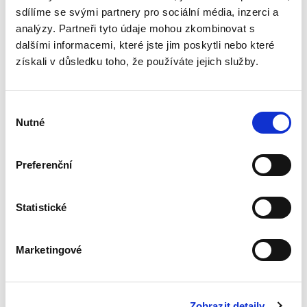
mezi pracovním a...
sdílíme se svými partnery pro sociální média, inzerci a
analýzy. Partneři tyto údaje mohou zkombinovat s
dalšími informacemi, které jste jim poskytli nebo které
Moderní soutěžní
získali v důsledku toho, že používáte jejich služby.
právo a ekonomie
Výběr
Nutné
souhlasu
Preferenční
Jan Kupčík
,
a kol.
Statistické
1 490,00 Kč
Publikace Moderní soutěžní právo a ekonomie
Marketingové
kombinuje právní a ekonomický pohled na
zásadní otázky dneška v oblasti hospodářské
soutěže. Kniha přináší komplexní a detailní
rozbor témat, na která...
Zobrazit detaily