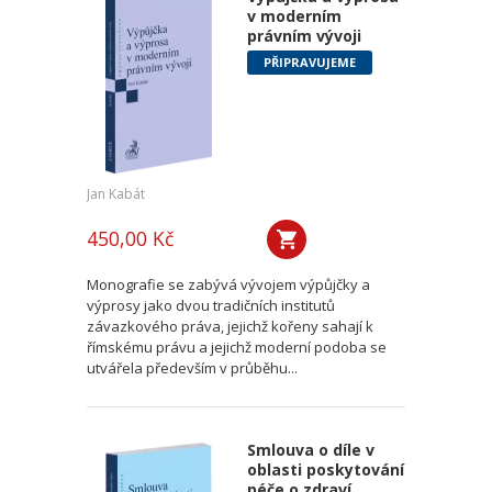
v moderním
právním vývoji
PŘIPRAVUJEME
Jan Kabát
450,00 Kč
Monografie se zabývá vývojem výpůjčky a
výprosy jako dvou tradičních institutů
závazkového práva, jejichž kořeny sahají k
římskému právu a jejichž moderní podoba se
utvářela především v průběhu...
Smlouva o díle v
oblasti poskytování
péče o zdraví