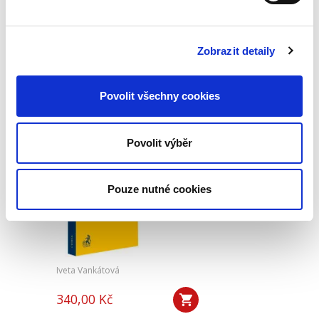
470,00 Kč
Předkládaná kniha není typickou publikací o
české mediaci. Čtenář v ní nenalezne obvyklé
Zobrazit detaily
kapitoly věnující se historickému vývoji
mediace, jejímu začlenění mezi alternativními
způsoby řešení sporů,...
Povolit všechny cookies
Nepominutelný
Povolit výběr
dědic a jeho
vydědění
Pouze nutné cookies
Iveta Vankátová
340,00 Kč