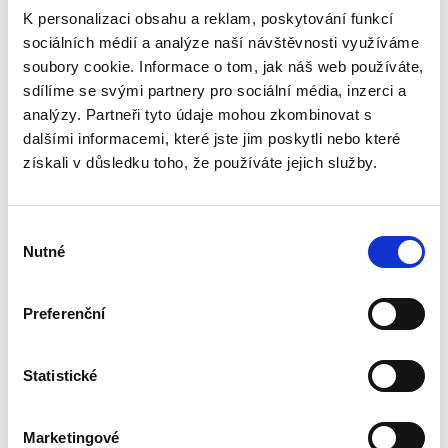
Josef Bártů
K personalizaci obsahu a reklam, poskytování funkcí
390,00 Kč
sociálních médií a analýze naší návštěvnosti využíváme
soubory cookie. Informace o tom, jak náš web používáte,
Publikace pojednává o předpokladech vzniku
sdílíme se svými partnery pro sociální média, inzerci a
povinnosti nahradit újmu způsobenou zvířetem
analýzy. Partneři tyto údaje mohou zkombinovat s
podle § 2933 až 2935 ObčZ. Nejde ale pouze o
dalšími informacemi, které jste jim poskytli nebo které
ryzí teorii, v knize čtenář nalezne srozumitelná
řešení...
získali v důsledku toho, že používáte jejich služby.
Výběr
Mediace. Ohlédnutí
Nutné
po deseti letech
souhlasu
Preferenční
Statistické
Jan Jaroš
Marketingové