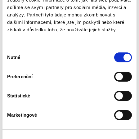
ryzí teorii, v knize čtenář nalezne srozumitelná
sdílíme se svými partnery pro sociální média, inzerci a
řešení...
analýzy. Partneři tyto údaje mohou zkombinovat s
dalšími informacemi, které jste jim poskytli nebo které
získali v důsledku toho, že používáte jejich služby.
Nepominutelný
dědic a jeho
vydědění
Výběr
Nutné
souhlasu
Preferenční
Iveta Vankátová
Statistické
340,00 Kč
Nová monografie se věnuje problematice
Marketingové
nepominutelného dědice, jeho vydědění a
opominutí, což jsou témata, která se po přijetí
nového občanského zákoníku v roce 2014 stala
mimořádně aktuální v...