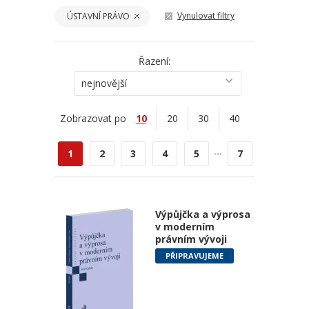
Vynulovat filtry
ÚSTAVNÍ PRÁVO
Řazení:
nejnovější
Zobrazovat po
10
20
30
40
...
1
2
3
4
5
7
Výpůjčka a výprosa
v moderním
právním vývoji
PŘIPRAVUJEME