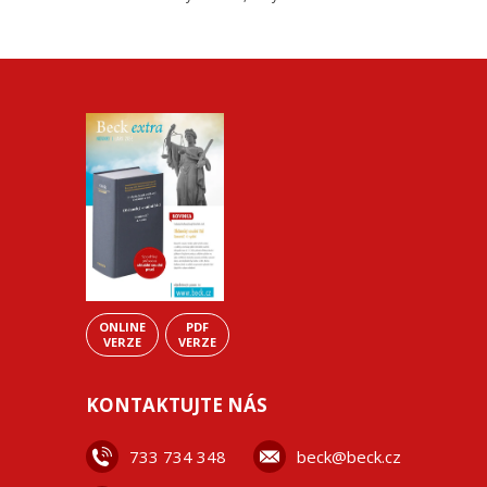
ONLINE
PDF
VERZE
VERZE
KONTAKTUJTE NÁS
733 734 348
beck@beck.cz