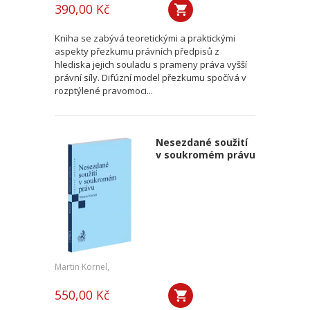
390,00 Kč
Kniha se zabývá teoretickými a praktickými
aspekty přezkumu právních předpisů z
hlediska jejich souladu s prameny práva vyšší
právní síly. Difúzní model přezkumu spočívá v
rozptýlené pravomoci...
Nesezdané soužití
v soukromém právu
Martin Kornel,
550,00 Kč