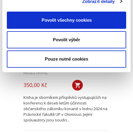
Zobrazit detaily
Deset let účinnosti
Povolit všechny cookies
občanského
zákoníku
Povolit výběr
Pouze nutné cookies
Renáta Šínová,
350,00 Kč
Kniha je sborníkem příspěvků vystupujících na
konferenci k deseti letům účinnosti
občanského zákoníku konané v lednu 2024 na
Právnické fakultě UP v Olomouci. Jejími
spoluautory jsou soudci...