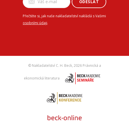
ODESLAT
Přečtěte si, jak naše nakladatelství nakládá s Vašimi
osobními údaji
.
© Nakladatelství C. H. Beck,
2026 Právnická a
ekonomická literatura