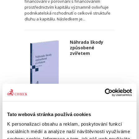
financování v porovnání s financováním
prostřednictvím kapitálu významně ovlivňuje
podnikatelská rozhodnutí o celkové struktuře
dluhu a kapitálu. Následkem je...
Náhrada škody
způsobené
zvířetem
Josef Bártů
390,00 Kč
Tato webová stránka používá cookies
Publikace pojednává o předpokladech vzniku
K personalizaci obsahu a reklam, poskytování funkcí
povinnosti nahradit újmu způsobenou zvířetem
sociálních médií a analýze naší návštěvnosti využíváme
podle § 2933 až 2935 ObčZ. Nejde ale pouze o
soubory cookie. Informace o tom, jak náš web používáte,