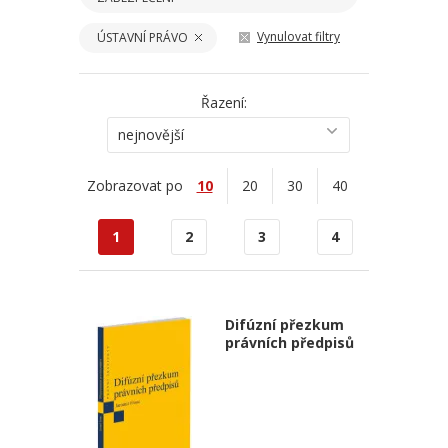
Vynulovat filtry
ÚSTAVNÍ PRÁVO
Řazení:
nejnovější
Zobrazovat po
10
20
30
40
1
2
3
4
Difúzní přezkum
právních předpisů