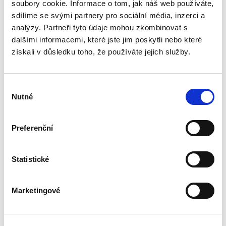
insolvenčním řízení, který vyšel v české verzi u
soubory cookie. Informace o tom, jak náš web používáte,
C. H. Beck v roce 2020. Zmíněný komentář byl
sdílíme se svými partnery pro sociální média, inzerci a
zpracován v...
analýzy. Partneři tyto údaje mohou zkombinovat s
dalšími informacemi, které jste jim poskytli nebo které
získali v důsledku toho, že používáte jejich služby.
Transpozice
nepřenosné části
rodičovské
dovolené
Výběr
Nutné
souhlasu
Preferenční
Lucie Přenosilová
Statistické
340,00 Kč
Monografie analyzuje soulad české právní
Marketingové
úpravy s požadavky čl. 5 odst. 2 a čl. 8 odst. 3
směrnice Evropského parlamentu a Rady (EU)
2019/1158 ze dne 20. června 2019 o rovnováze