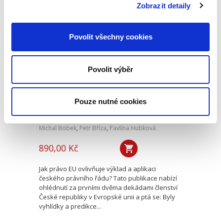
mezi pracovním a...
Zobrazit detaily
Povolit všechny cookies
Dvacet let
vnitrostátní
aplikace práva EU
Povolit výběr
Pouze nutné cookies
Michal Bobek
,
Petr Bříza
,
Pavlína Hubková
890,00 Kč
Jak právo EU ovlivňuje výklad a aplikaci
českého právního řádu? Tato publikace nabízí
ohlédnutí za prvními dvěma dekádami členství
České republiky v Evropské unii a ptá se: Byly
vyhlídky a predikce...