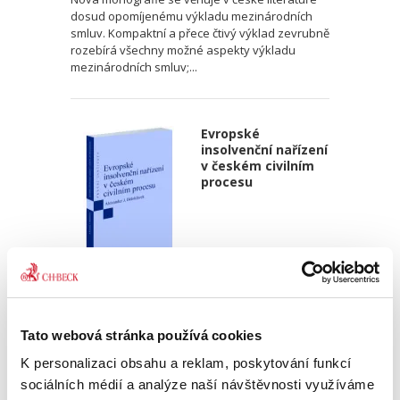
dosud opomíjenému výkladu mezinárodních
smluv. Kompaktní a přece čtivý výklad zevrubně
rozebírá všechny možné aspekty výkladu
mezinárodních smluv;...
Evropské
insolvenční nařízení
v českém civilním
procesu
Alexander J. Bělohlávek
690,00 Kč
Tato webová stránka používá cookies
K personalizaci obsahu a reklam, poskytování funkcí
Publikace navazuje na druhé vydání autorova
sociálních médií a analýze naší návštěvnosti využíváme
podrobného komentáře k Nařízení 2015/848 o