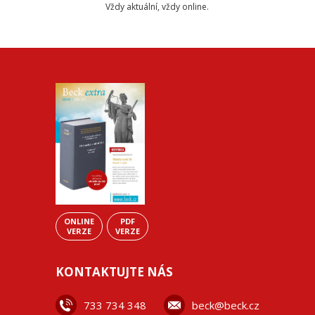
Vždy aktuální, vždy online.
ONLINE
PDF
VERZE
VERZE
KONTAKTUJTE NÁS
733 734 348
beck@beck.cz