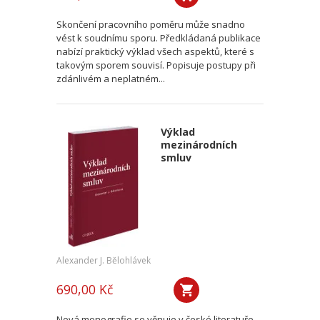
Skončení pracovního poměru může snadno
vést k soudnímu sporu. Předkládaná publikace
nabízí praktický výklad všech aspektů, které s
takovým sporem souvisí. Popisuje postupy při
zdánlivém a neplatném...
Výklad
mezinárodních
smluv
Alexander J. Bělohlávek
690,00 Kč
Nová monografie se věnuje v české literatuře