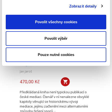
ryzí teorii, v knize čtenář nalezne srozumitelná
Zobrazit detaily
řešení...
Povolit všechny cookies
Mediace. Ohlédnutí
po deseti letech
Povolit výběr
Pouze nutné cookies
Jan Jaroš
470,00 Kč
Předkládaná kniha není typickou publikací o
české mediaci. Čtenář v ní nenalezne obvyklé
kapitoly věnující se historickému vývoji
mediace, jejímu začlenění mezi alternativními
způsoby řešení sporů,...