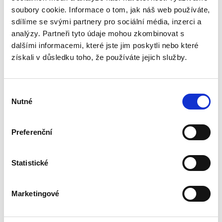
rámci civilního procesního práva oblast s
soubory cookie. Informace o tom, jak náš web používáte,
bohatou doktrinální tradicí, zejména pokud jde
sdílíme se svými partnery pro sociální média, inzerci a
o jeho podobu v nalézacím sporném řízení.
Naproti tomu jeho...
analýzy. Partneři tyto údaje mohou zkombinovat s
dalšími informacemi, které jste jim poskytli nebo které
získali v důsledku toho, že používáte jejich služby.
Náhrada škody
způsobené
zvířetem
Výběr
Nutné
souhlasu
Preferenční
Josef Bártů
Statistické
390,00 Kč
Marketingové
Publikace pojednává o předpokladech vzniku
povinnosti nahradit újmu způsobenou zvířetem
podle § 2933 až 2935 ObčZ. Nejde ale pouze o