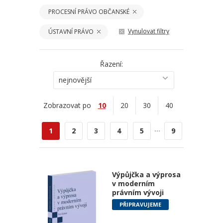
PROCESNÍ PRÁVO OBČANSKÉ
Vynulovat filtry
ÚSTAVNÍ PRÁVO
Řazení:
nejnovější
Zobrazovat po
10
20
30
40
...
1
2
3
4
5
9
Výpůjčka a výprosa
v moderním
právním vývoji
PŘIPRAVUJEME