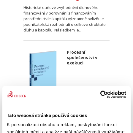
Historické daňové zvýhodnění dluhového
financování v porovnání s financováním
prostřednictvím kapitálu významně ovlivňuje
podnikatelská rozhodnutí o celkové struktuře
dluhu a kapitálu. Následkem je...
Procesní
společenství v
exekuci
Aneta Jančíková
Tato webová stránka používá cookies
340,00 Kč
K personalizaci obsahu a reklam, poskytování funkcí
Téma procesního společenství představuje v
sociálních médií a analýze naší návštěvnosti využíváme