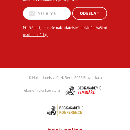
ODESLAT
Přečtěte si, jak naše nakladatelství nakládá s Vašimi
osobními údaji
.
© Nakladatelství C. H. Beck,
2026 Právnická a
ekonomická literatura