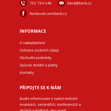
733 734 348
beck@beck.cz
facebook.com/beck.cz
INFORMACE
O nakladatelství
Ochrana osobních údajů
Obchodní podmínky
Způsob dodání a platby
Kontakty
PŘIPOJTE SE K NÁM
Buďte informovaní o našich knižních
novinkách, seminářích, konferencích a
akčních nabídkách jako první!