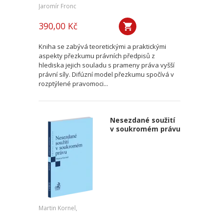
Jaromír Fronc
390,00 Kč
Kniha se zabývá teoretickými a praktickými
aspekty přezkumu právních předpisů z
hlediska jejich souladu s prameny práva vyšší
právní síly. Difúzní model přezkumu spočívá v
rozptýlené pravomoci...
Nesezdané soužití
v soukromém právu
Martin Kornel,