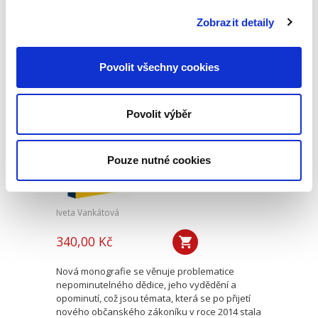
kapitoly věnující se historickému vývoji
mediace, jejímu začlenění mezi alternativními
Zobrazit detaily
způsoby řešení sporů,...
Povolit všechny cookies
Nepominutelný
dědic a jeho
vydědění
Povolit výběr
Pouze nutné cookies
Iveta Vankátová
340,00 Kč
Nová monografie se věnuje problematice
nepominutelného dědice, jeho vydědění a
opominutí, což jsou témata, která se po přijetí
nového občanského zákoníku v roce 2014 stala