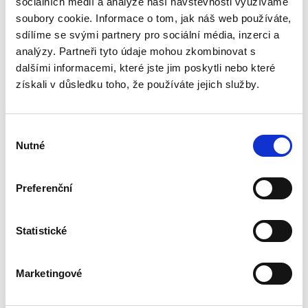
sociálních médií a analýze naší návštěvnosti využíváme
Publikace pojednává o předpokladech vzniku
povinnosti nahradit újmu způsobenou zvířetem
soubory cookie. Informace o tom, jak náš web používáte,
podle § 2933 až 2935 ObčZ. Nejde ale pouze o
sdílíme se svými partnery pro sociální média, inzerci a
ryzí teorii, v knize čtenář nalezne srozumitelná
analýzy. Partneři tyto údaje mohou zkombinovat s
řešení...
dalšími informacemi, které jste jim poskytli nebo které
získali v důsledku toho, že používáte jejich služby.
Mediace. Ohlédnutí
po deseti letech
Výběr
Nutné
souhlasu
Preferenční
Jan Jaroš
Statistické
470,00 Kč
Marketingové
Předkládaná kniha není typickou publikací o
české mediaci. Čtenář v ní nenalezne obvyklé