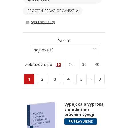
PROCESNÍ PRÁVO OBČANSKÉ
Vynulovat filtry
Řazení:
nejnovější
Zobrazovat po
10
20
30
40
...
1
2
3
4
5
9
Výpůjčka a výprosa
v moderním
právním vývoji
PŘIPRAVUJEME