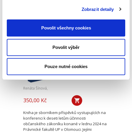
opominutí, což jsou témata, která se po přijetí
nového občanského zákoníku v roce 2014 stala
Zobrazit detaily
mimořádně aktuální v...
Povolit všechny cookies
Deset let účinnosti
občanského
zákoníku
Povolit výběr
Pouze nutné cookies
Renáta Šínová,
350,00 Kč
Kniha je sborníkem příspěvků vystupujících na
konferenci k deseti letům účinnosti
občanského zákoníku konané v lednu 2024 na
Právnické fakultě UP v Olomouci. Jejími