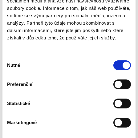
sociálních médií a analýze naší návštěvnosti využíváme
Publikace pojednává o předpokladech vzniku
povinnosti nahradit újmu způsobenou zvířetem
soubory cookie. Informace o tom, jak náš web používáte,
podle § 2933 až 2935 ObčZ. Nejde ale pouze o
sdílíme se svými partnery pro sociální média, inzerci a
ryzí teorii, v knize čtenář nalezne srozumitelná
analýzy. Partneři tyto údaje mohou zkombinovat s
řešení...
dalšími informacemi, které jste jim poskytli nebo které
získali v důsledku toho, že používáte jejich služby.
Nepominutelný
dědic a jeho
vydědění
Výběr
Nutné
souhlasu
Preferenční
Iveta Vankátová
Statistické
340,00 Kč
Marketingové
Nová monografie se věnuje problematice
nepominutelného dědice, jeho vydědění a