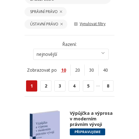
SPRÁVNÍ PRÁVO
Vynulovat filtry
ÚSTAVNÍ PRÁVO
Řazení:
nejnovější
Zobrazovat po
10
20
30
40
...
1
2
3
4
5
8
Výpůjčka a výprosa
v moderním
právním vývoji
PŘIPRAVUJEME