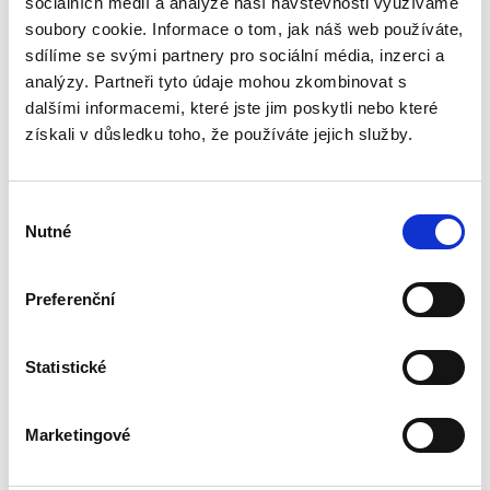
sociálních médií a analýze naší návštěvnosti využíváme
Publikace pojednává o předpokladech vzniku
povinnosti nahradit újmu způsobenou zvířetem
soubory cookie. Informace o tom, jak náš web používáte,
podle § 2933 až 2935 ObčZ. Nejde ale pouze o
sdílíme se svými partnery pro sociální média, inzerci a
ryzí teorii, v knize čtenář nalezne srozumitelná
analýzy. Partneři tyto údaje mohou zkombinovat s
řešení...
dalšími informacemi, které jste jim poskytli nebo které
získali v důsledku toho, že používáte jejich služby.
Nepominutelný
dědic a jeho
vydědění
Výběr
Nutné
souhlasu
Preferenční
Iveta Vankátová
Statistické
340,00 Kč
Marketingové
Nová monografie se věnuje problematice
nepominutelného dědice, jeho vydědění a