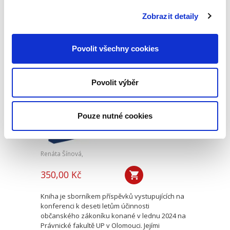
opominutí, což jsou témata, která se po přijetí
nového občanského zákoníku v roce 2014 stala
Zobrazit detaily
mimořádně aktuální v...
Povolit všechny cookies
Deset let účinnosti
občanského
zákoníku
Povolit výběr
Pouze nutné cookies
Renáta Šínová,
350,00 Kč
Kniha je sborníkem příspěvků vystupujících na
konferenci k deseti letům účinnosti
občanského zákoníku konané v lednu 2024 na
Právnické fakultě UP v Olomouci. Jejími