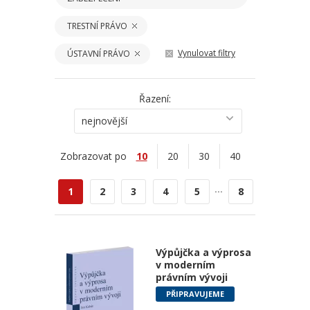
TRESTNÍ PRÁVO
Vynulovat filtry
ÚSTAVNÍ PRÁVO
Řazení:
nejnovější
Zobrazovat po
10
20
30
40
...
1
2
3
4
5
8
Výpůjčka a výprosa
v moderním
právním vývoji
PŘIPRAVUJEME