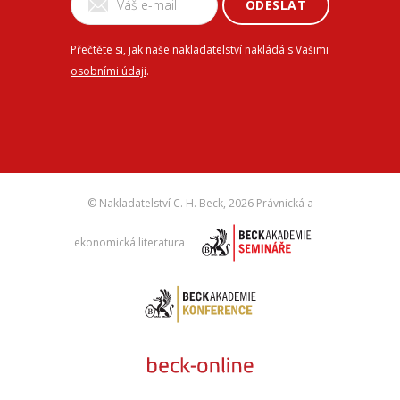
ODESLAT
Přečtěte si, jak naše nakladatelství nakládá s Vašimi
osobními údaji
.
© Nakladatelství C. H. Beck,
2026 Právnická a
ekonomická literatura