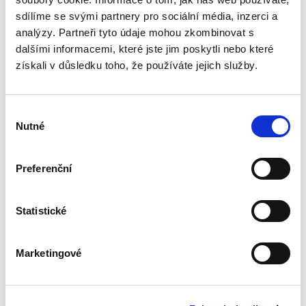
o jeho podobu v nalézacím sporném řízení.
sdílíme se svými partnery pro sociální média, inzerci a
Naproti tomu jeho...
analýzy. Partneři tyto údaje mohou zkombinovat s
dalšími informacemi, které jste jim poskytli nebo které
získali v důsledku toho, že používáte jejich služby.
Náhrada škody
způsobené
zvířetem
Výběr
Nutné
souhlasu
Preferenční
Josef Bártů
Statistické
390,00 Kč
Publikace pojednává o předpokladech vzniku
Marketingové
povinnosti nahradit újmu způsobenou zvířetem
podle § 2933 až 2935 ObčZ. Nejde ale pouze o
ryzí teorii, v knize čtenář nalezne srozumitelná
řešení...