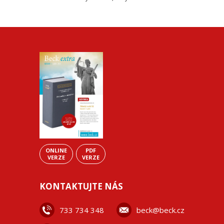
ONLINE
PDF
VERZE
VERZE
KONTAKTUJTE NÁS
733 734 348
beck@beck.cz