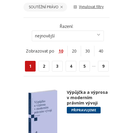
Vynulovat filtry
SOUTĚŽNÍ PRÁVO
Řazení:
nejnovější
Zobrazovat po
10
20
30
40
...
1
2
3
4
5
9
Výpůjčka a výprosa
v moderním
právním vývoji
PŘIPRAVUJEME