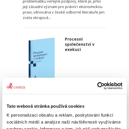
problematiku veřejné podpory, které je, přes
její zásadní význam pro právní i ekonomickou
praxi, věnována v české odborné literatuře jen
zcela okrajová...
Procesní
společenství v
exekuci
Aneta Jančíková
340,00 Kč
Tato webová stránka používá cookies
Téma procesního společenství představuje v
K personalizaci obsahu a reklam, poskytování funkcí
rámci civilního procesního práva oblast s
sociálních médií a analýze naší návštěvnosti využíváme
bohatou doktrinální tradicí, zejména pokud jde
soubory cookie. Informace o tom, jak náš web používáte,