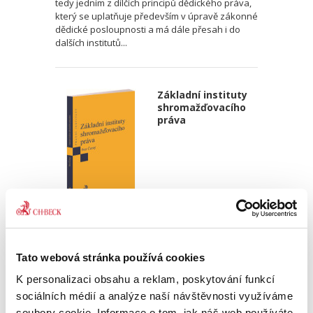
tedy jedním z dílčích principů dědického práva,
který se uplatňuje především v úpravě zákonné
dědické posloupnosti a má dále přesah i do
dalších institutů...
Základní instituty
shromažďovacího
práva
Petr Černý
390,00 Kč
Tato webová stránka používá cookies
Publikace se zabývá některými dosud
K personalizaci obsahu a reklam, poskytování funkcí
nezpracovanými instituty shromažďovacího
sociálních médií a analýze naší návštěvnosti využíváme
práva podle zákona č. 84/1990 Sb., o právu
soubory cookie. Informace o tom, jak náš web používáte,