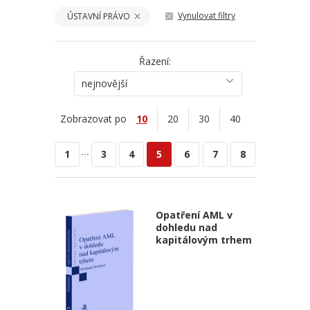
Vynulovat filtry
ÚSTAVNÍ PRÁVO
Řazení:
nejnovější
Zobrazovat po
10
20
30
40
...
1
3
4
5
6
7
8
Opatření AML v
dohledu nad
kapitálovým trhem