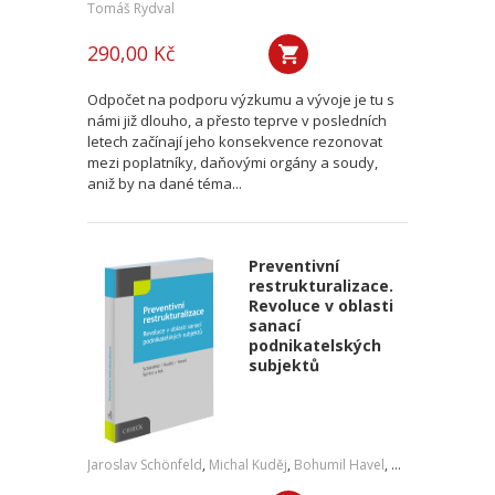
Tomáš Rydval
290,00 Kč
Odpočet na podporu výzkumu a vývoje je tu s
námi již dlouho, a přesto teprve v posledních
letech začínají jeho konsekvence rezonovat
mezi poplatníky, daňovými orgány a soudy,
aniž by na dané téma...
Preventivní
restrukturalizace.
Revoluce v oblasti
sanací
podnikatelských
subjektů
Jaroslav Schönfeld
,
Michal Kuděj
,
Bohumil Havel
,
Petr Sprinz
,
a kol