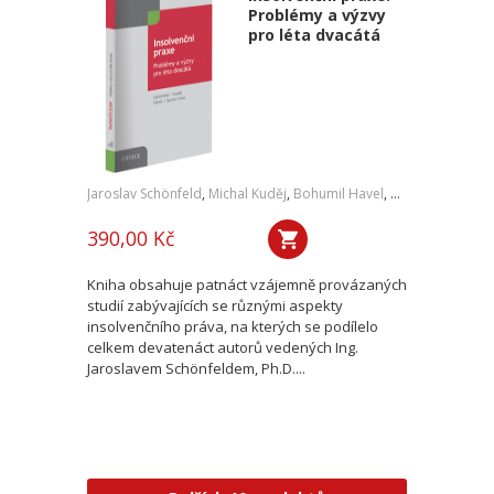
Problémy a výzvy
pro léta dvacátá
Jaroslav Schönfeld
,
Michal Kuděj
,
Bohumil Havel
,
Petr Sprinz
,
a kol
390,00 Kč
Kniha obsahuje patnáct vzájemně provázaných
studií zabývajících se různými aspekty
insolvenčního práva, na kterých se podílelo
celkem devatenáct autorů vedených Ing.
Jaroslavem Schönfeldem, Ph.D....