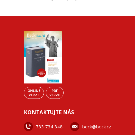
ONLINE
PDF
VERZE
VERZE
KONTAKTUJTE NÁS
733 734 348
beck@beck.cz