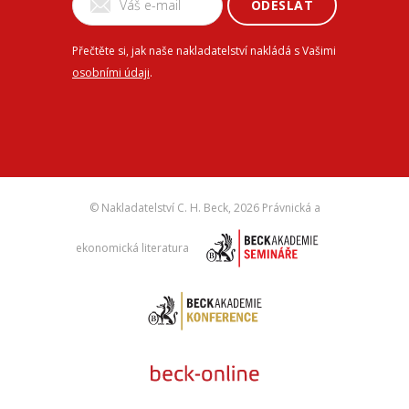
ODESLAT
Přečtěte si, jak naše nakladatelství nakládá s Vašimi
osobními údaji
.
© Nakladatelství C. H. Beck,
2026 Právnická a
ekonomická literatura