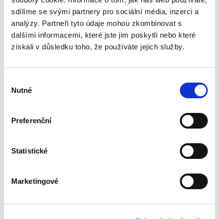
shromažďovacím. Pozornost je soustředěna na
sdílíme se svými partnery pro sociální média, inzerci a
pojem shromáždění, který je...
analýzy. Partneři tyto údaje mohou zkombinovat s
dalšími informacemi, které jste jim poskytli nebo které
získali v důsledku toho, že používáte jejich služby.
Rozvod manželství
Výběr
Nutné
souhlasu
Preferenční
Kateřina Mencnerová
Statistické
290,00 Kč
Publikace poskytuje ucelený přehled o
Marketingové
problematice rozvodu manželství. Je rozdělena
do dvou částí. První část představuje praktický
manuál určený zejména pro samotné manžely,
kteří se rozhodli své...