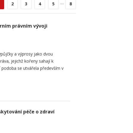
...
2
3
4
5
8
rním právním vývoji
půjčky a výprosy jako dvou
ráva, jejichž kořeny sahají k
í podoba se utvářela především v
skytování péče o zdraví