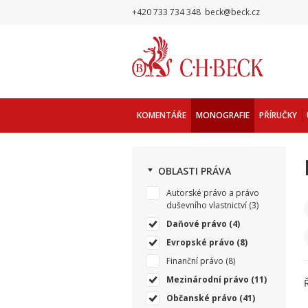
+420 733 734 348
beck@beck.cz
KOMENTÁŘE
MONOGRAFIE
PŘÍRUČKY
OBLASTI PRÁVA
Autorské právo a právo
duševního vlastnictví
(3)
Daňové právo
(4)
Evropské právo
(8)
Finanční právo
(8)
Mezinárodní právo
(11)
Občanské právo
(41)