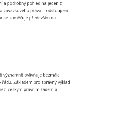
í a podrobný pohled na jeden z
ního závazkového práva – odstoupení
or se zaměřuje především na...
bě významně ovlivňuje bezmála
 řádu. Základem pro správný výklad
mezi českým právním řádem a