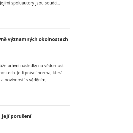
ejími spoluautory jsou soudci...
rávně významných okolnostech
áže právní následky na vědomost
stech. Je-li právní norma, která
 a povinností s věděním,...
její porušení