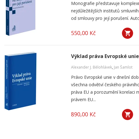
Monografie představuje komplexn
nejdůležitějších institutů smluv
od smlouvy pro její porušení. Aut
550,00 Kč
Výklad práva Evropské unie
Alexander J. Bělohlávek
,
Jan Šamlot
Právo Evropské unie v dnešní do
všechna odvětví českého právního
práva EU a porozumění korelaci 
právem EU...
890,00 Kč