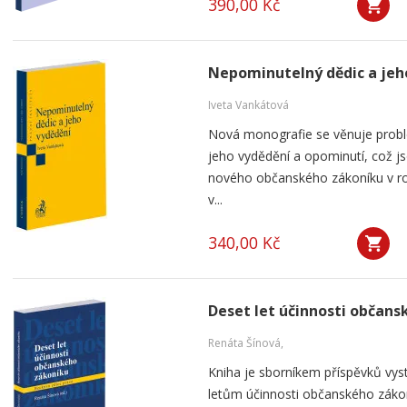
390,00 Kč
Nepominutelný dědic a jeh
Iveta Vankátová
Nová monografie se věnuje probl
jeho vydědění a opominutí, což js
nového občanského zákoníku v ro
v...
340,00 Kč
Deset let účinnosti občan
Renáta Šínová,
Kniha je sborníkem příspěvků vyst
letům účinnosti občanského záko