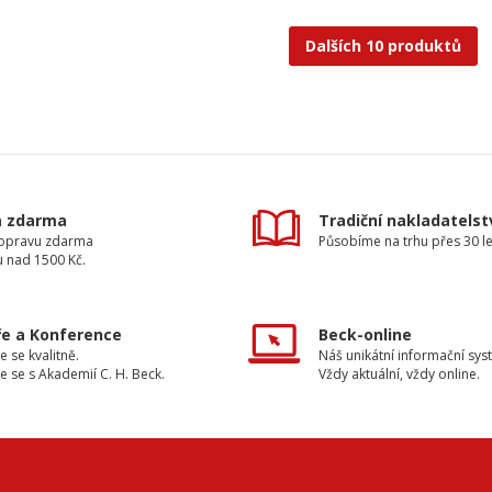
Dalších 10 produktů
a zdarma
Tradiční nakladatelst
dopravu zdarma
Působíme na trhu přes 30 le
u nad 1500 Kč.
e a Konference
Beck-online
e se kvalitně.
Náš unikátní informační sys
e se s Akademií C. H. Beck.
Vždy aktuální, vždy online.