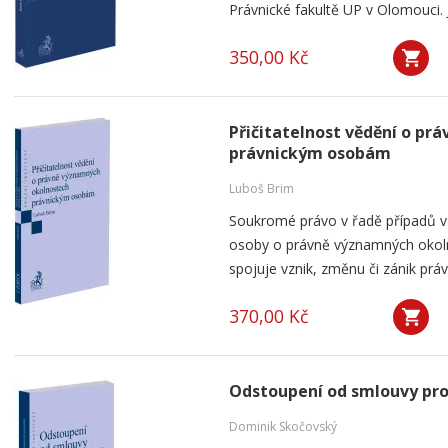
Právnické fakultě UP v Olomouci. J
350,00 Kč
Přičitatelnost vědění o p
právnickým osobám
Luboš Brim
Soukromé právo v řadě případů v
osoby o právně významných okolno
spojuje vznik, změnu či zánik práv
370,00 Kč
Odstoupení od smlouvy pro 
Dominik Skočovský