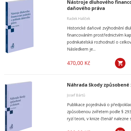
Nástroje dluhového financ
daňového práva
Radek Halíček
Historické daňové zvýhodnění dlu
financováním prostřednictvím kap
podnikatelská rozhodnutí o celkov
Následkem je...
470,00 Kč
Náhrada škody způsobené 
Josef Bártů
Publikace pojednává o předpoklad
způsobenou zvířetem podle § 293
ryzí teorii, v knize čtenář nalezne 