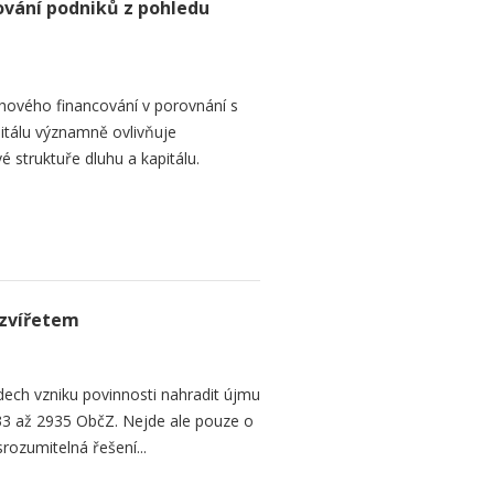
ování podniků z pohledu
hového financování v porovnání s
itálu významně ovlivňuje
é struktuře dluhu a kapitálu.
zvířetem
ech vzniku povinnosti nahradit újmu
3 až 2935 ObčZ. Nejde ale pouze o
srozumitelná řešení...