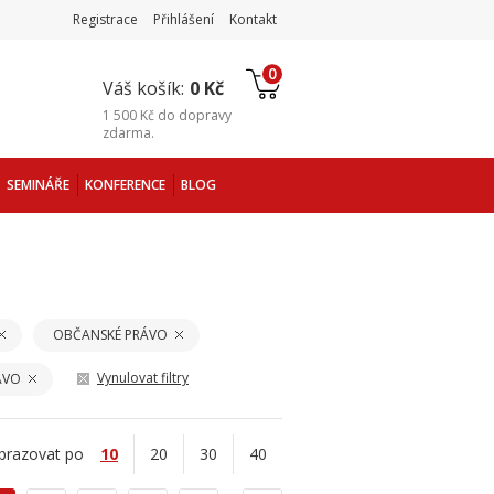
Registrace
Přihlášení
Kontakt
0
Váš košík:
0 Kč
1 500 Kč
do
dopravy
zdarma
.
SEMINÁŘE
KONFERENCE
BLOG
OBČANSKÉ PRÁVO
Vynulovat filtry
ÁVO
brazovat po
10
20
30
40