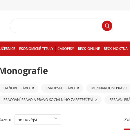
UČEBNICE
EKONOMICKÉ TITULY
ČASOPISY
BECK-ONLINE
BECK-NOXTUA
Monografie
DAŇOVÉ PRÁVO
EVROPSKÉ PRÁVO
MEZINÁRODNÍ PRÁVO
PRACOVNÍ PRÁVO A PRÁVO SOCIÁLNÍHO ZABEZPEČENÍ
SPRÁVNÍ PR
Řazení:
nejnovější
Zo