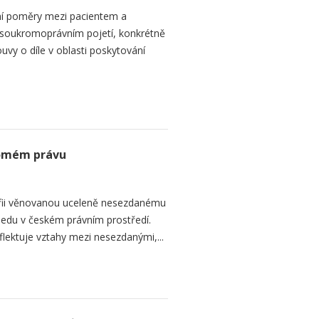
ní poměry mezi pacientem a
 soukromoprávním pojetí, konkrétně
vy o díle v oblasti poskytování
romém právu
fii věnovanou uceleně nesezdanému
edu v českém právním prostředí.
lektuje vztahy mezi nesezdanými,...