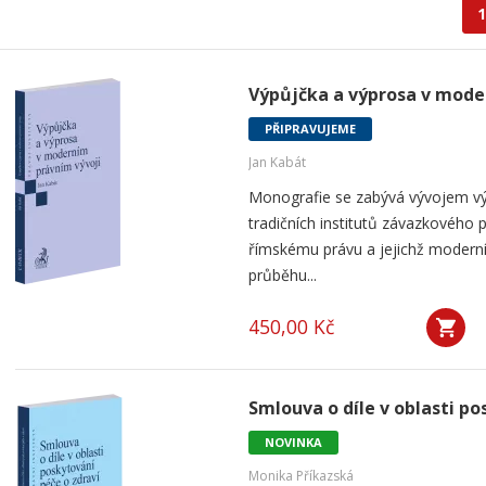
1
Výpůjčka a výprosa v mode
PŘIPRAVUJEME
Jan Kabát
Monografie se zabývá vývojem vý
tradičních institutů závazkového p
římskému právu a jejichž modern
průběhu...
450,00 Kč
Smlouva o díle v oblasti po
NOVINKA
Monika Příkazská