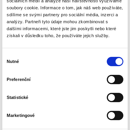
sociálních médií a analýze naší návštěvnosti využíváme
Publikace podrobně zkoumá rozsudek pro
zmeškání jako klasický institut civilního
soubory cookie. Informace o tom, jak náš web používáte,
sporného řízení. Autor postupně rozebírá
sdílíme se svými partnery pro sociální média, inzerci a
podmínky jeho vydání, právní důsledky i
analýzy. Partneři tyto údaje mohou zkombinovat s
možnosti obrany proti němu, přičemž...
dalšími informacemi, které jste jim poskytli nebo které
získali v důsledku toho, že používáte jejich služby.
Výklad práva
Evropské unie
Výběr
Nutné
souhlasu
Preferenční
Alexander J. Bělohlávek
,
Jan Šamlot
Statistické
890,00 Kč
Marketingové
Právo Evropské unie v dnešní době významně
ovlivňuje bezmála všechna odvětví českého