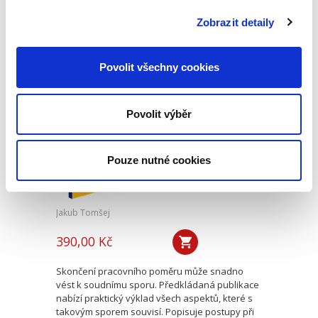
právního řádu. Základem pro správný výklad
práva EU a porozumění korelaci mezi českým
Zobrazit detaily
právním řádem a právem EU...
Povolit všechny cookies
Spory o skončení
pracovního poměru
Povolit výběr
Pouze nutné cookies
Jakub Tomšej
390,00 Kč
Skončení pracovního poměru může snadno
vést k soudnímu sporu. Předkládaná publikace
nabízí praktický výklad všech aspektů, které s
takovým sporem souvisí. Popisuje postupy při