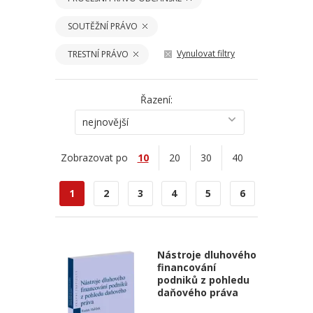
SOUTĚŽNÍ PRÁVO
Vynulovat filtry
TRESTNÍ PRÁVO
Řazení:
nejnovější
Zobrazovat po
10
20
30
40
1
2
3
4
5
6
Nástroje dluhového
financování
podniků z pohledu
daňového práva