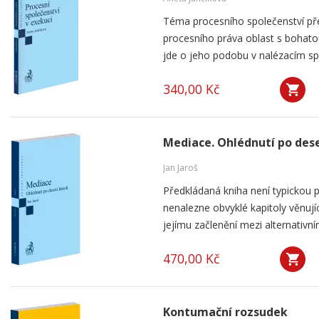
Téma procesního společenství pře
procesního práva oblast s bohatou
jde o jeho podobu v nalézacím spo
340,00 Kč
Mediace. Ohlédnutí po dese
Jan Jaroš
Předkládaná kniha není typickou p
nenalezne obvyklé kapitoly věnují
jejímu začlenění mezi alternativní
470,00 Kč
Kontumační rozsudek