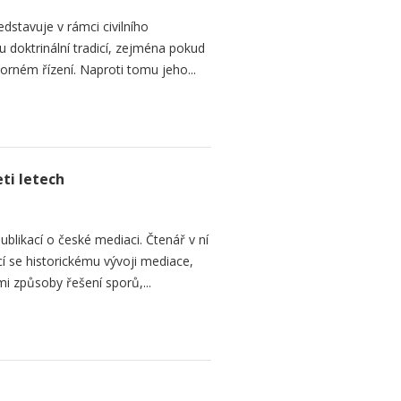
dstavuje v rámci civilního
 doktrinální tradicí, zejména pokud
rném řízení. Naproti tomu jeho...
ti letech
ublikací o české mediaci. Čtenář v ní
cí se historickému vývoji mediace,
mi způsoby řešení sporů,...