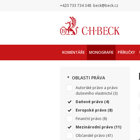
+420 733 734 348
beck@beck.cz
KOMENTÁŘE
MONOGRAFIE
PŘÍRUČKY
OBLASTI PRÁVA
Autorské právo a právo
duševního vlastnictví
(3)
Daňové právo
(4)
Evropské právo
(8)
Finanční právo
(8)
Mezinárodní právo
(11)
Občanské právo
(41)