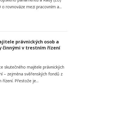
 o rovnováze mezi pracovním a...
jitele právnických osob a
 činnými v trestním řízení
ce skutečného majitele právnických
ní – zejména svěřenských fondů z
řízení. Přestože je...