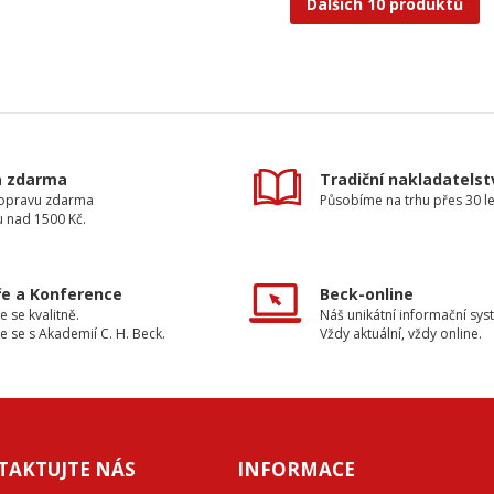
Dalších 10 produktů
a zdarma
Tradiční nakladatelst
dopravu zdarma
Působíme na trhu přes 30 le
u nad 1500 Kč.
e a Konference
Beck-online
e se kvalitně.
Náš unikátní informační sys
e se s Akademií C. H. Beck.
Vždy aktuální, vždy online.
TAKTUJTE NÁS
INFORMACE