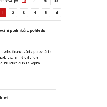
brazovat po
10
20
30
40
1
2
3
4
5
6
ování podniků z pohledu
hového financování v porovnání s
itálu významně ovlivňuje
é struktuře dluhu a kapitálu.
ekuci