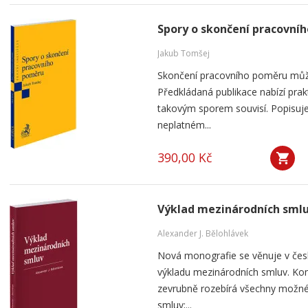
Spory o skončení pracovní
Jakub Tomšej
Skončení pracovního poměru můž
Předkládaná publikace nabízí prak
takovým sporem souvisí. Popisuje
neplatném...
390,00 Kč
Výklad mezinárodních sml
Alexander J. Bělohlávek
Nová monografie se věnuje v čes
výkladu mezinárodních smluv. Kom
zevrubně rozebírá všechny možné
smluv;...