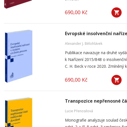
690,00 Kč
Evropské insolvenční naříz
Alexander J. Bělohlávek
Publikace navazuje na druhé vyd
k Nařízení 2015/848 o insolvenčním
C. H. Beck v roce 2020. Zmíněný k
690,00 Kč
Transpozice nepřenosné čá
Lucie Přenosilová
Monografie analyzuje soulad česk
odst. 2 a čl. 8 odst. 3 směrnice 