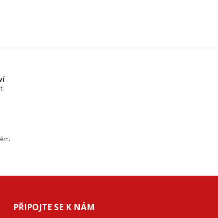
ví
t.
tém.
PŘIPOJTE SE K NÁM