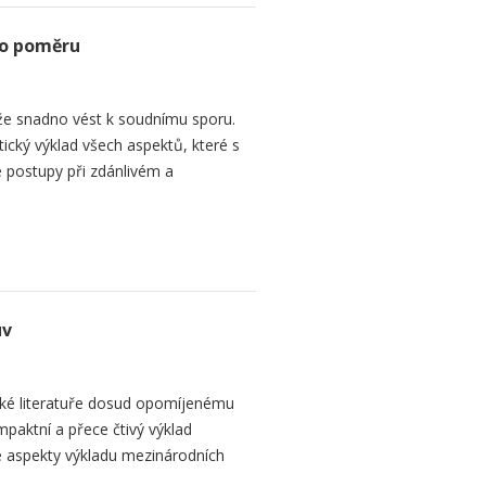
ho poměru
e snadno vést k soudnímu sporu.
tický výklad všech aspektů, které s
 postupy při zdánlivém a
uv
ké literatuře dosud opomíjenému
paktní a přece čtivý výklad
 aspekty výkladu mezinárodních