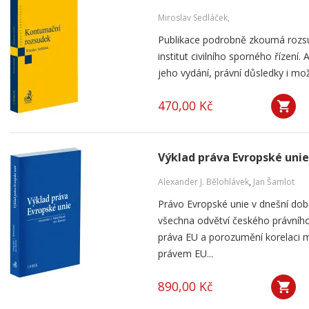
Miroslav Sedláček,
Publikace podrobně zkoumá rozsu
institut civilního sporného řízení
jeho vydání, právní důsledky i mo
470,00 Kč
Výklad práva Evropské unie
Alexander J. Bělohlávek
,
Jan Šamlot
Právo Evropské unie v dnešní do
všechna odvětví českého právního
práva EU a porozumění korelaci 
právem EU...
890,00 Kč