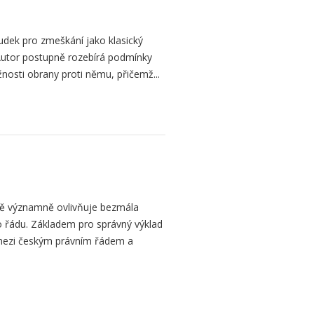
dek pro zmeškání jako klasický
. Autor postupně rozebírá podmínky
žnosti obrany proti němu, přičemž...
bě významně ovlivňuje bezmála
 řádu. Základem pro správný výklad
mezi českým právním řádem a