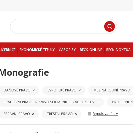
UČEBNICE
EKONOMICKÉ TITULY
ČASOPISY
BECK-ONLINE
BECK-NOXTUA
Monografie
DAŇOVÉ PRÁVO
EVROPSKÉ PRÁVO
MEZINÁRODNÍ PRÁVO
PRACOVNÍ PRÁVO A PRÁVO SOCIÁLNÍHO ZABEZPEČENÍ
PROCESNÍ 
Vynulovat filtry
SPRÁVNÍ PRÁVO
TRESTNÍ PRÁVO