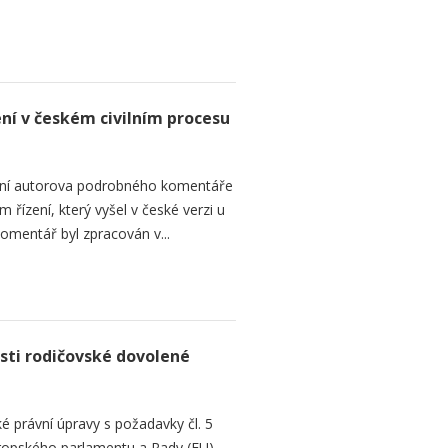
ení v českém civilním procesu
ání autorova podrobného komentáře
 řízení, který vyšel v české verzi u
omentář byl zpracován v...
sti rodičovské dovolené
é právní úpravy s požadavky čl. 5
Evropského parlamentu a Rady (EU)