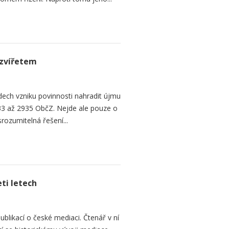
zvířetem
ech vzniku povinnosti nahradit újmu
3 až 2935 ObčZ. Nejde ale pouze o
srozumitelná řešení...
ti letech
ublikací o české mediaci. Čtenář v ní