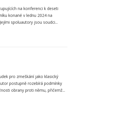
upujících na konferenci k deseti
níku konané v lednu 2024 na
ejími spoluautory jsou soudci...
dek pro zmeškání jako klasický
. Autor postupně rozebírá podmínky
žnosti obrany proti němu, přičemž...