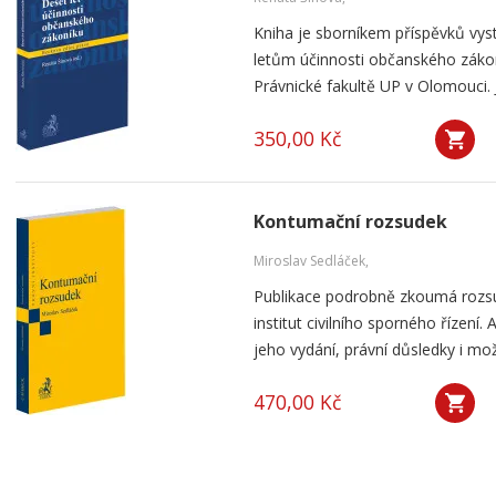
Kniha je sborníkem příspěvků vyst
letům účinnosti občanského záko
Právnické fakultě UP v Olomouci. J
350,00 Kč
Kontumační rozsudek
Miroslav Sedláček,
Publikace podrobně zkoumá rozsu
institut civilního sporného řízení
jeho vydání, právní důsledky i mo
470,00 Kč