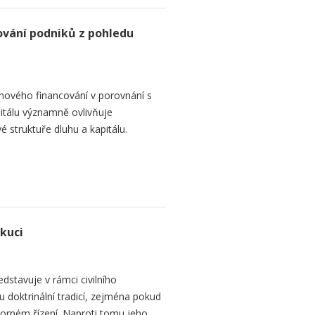
ování podniků z pohledu
hového financování v porovnání s
itálu významně ovlivňuje
é struktuře dluhu a kapitálu.
ekuci
dstavuje v rámci civilního
 doktrinální tradicí, zejména pokud
rném řízení. Naproti tomu jeho...