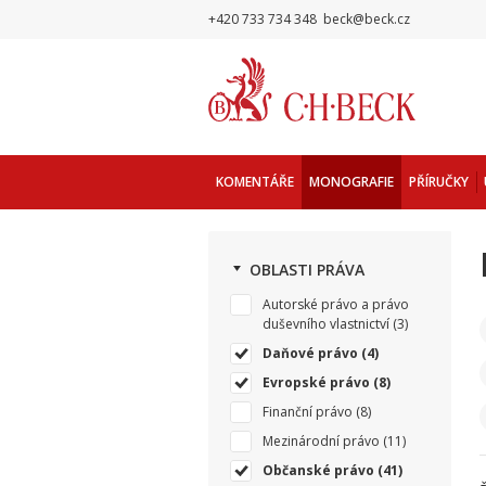
+420 733 734 348
beck@beck.cz
KOMENTÁŘE
MONOGRAFIE
PŘÍRUČKY
OBLASTI PRÁVA
Autorské právo a právo
duševního vlastnictví
(3)
Daňové právo
(4)
Evropské právo
(8)
Finanční právo
(8)
Mezinárodní právo
(11)
Občanské právo
(41)