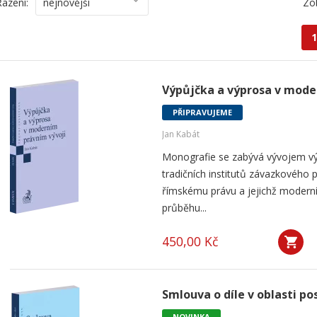
Řazení:
nejnovější
Zo
1
Výpůjčka a výprosa v mode
PŘIPRAVUJEME
Jan Kabát
Monografie se zabývá vývojem vý
tradičních institutů závazkového p
římskému právu a jejichž modern
průběhu...
450,00 Kč
Smlouva o díle v oblasti po
NOVINKA