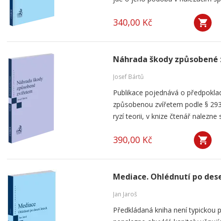
340,00 Kč
Náhrada škody způsobené 
Josef Bártů
Publikace pojednává o předpoklad
způsobenou zvířetem podle § 293
ryzí teorii, v knize čtenář nalezne 
390,00 Kč
Mediace. Ohlédnutí po dese
Jan Jaroš
Předkládaná kniha není typickou p