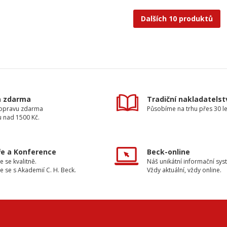
Dalších 10 produktů
a zdarma
Tradiční nakladatelst
dopravu zdarma
Působíme na trhu přes 30 le
u nad 1500 Kč.
e a Konference
Beck-online
e se kvalitně.
Náš unikátní informační sys
e se s Akademií C. H. Beck.
Vždy aktuální, vždy online.