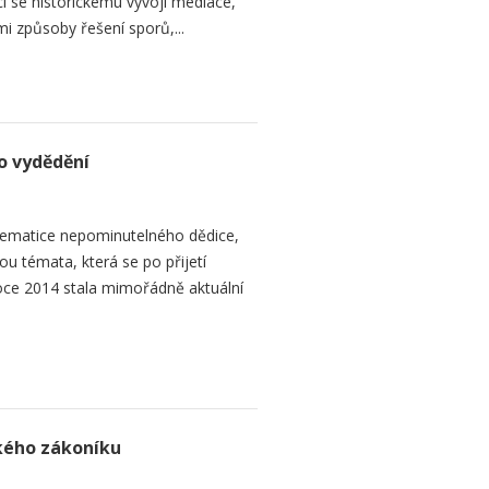
cí se historickému vývoji mediace,
mi způsoby řešení sporů,...
o vydědění
ematice nepominutelného dědice,
ou témata, která se po přijetí
ce 2014 stala mimořádně aktuální
ského zákoníku