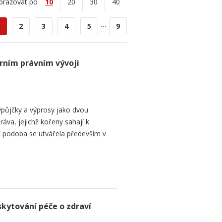
brazovat po
10
20
30
40
...
2
3
4
5
9
rním právním vývoji
půjčky a výprosy jako dvou
ráva, jejichž kořeny sahají k
í podoba se utvářela především v
skytování péče o zdraví