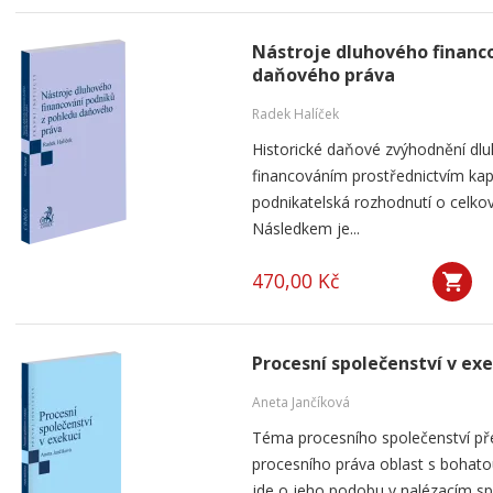
Nástroje dluhového financ
daňového práva
Radek Halíček
Historické daňové zvýhodnění dlu
financováním prostřednictvím kap
podnikatelská rozhodnutí o celkov
Následkem je...
470,00 Kč
Procesní společenství v ex
Aneta Jančíková
Téma procesního společenství pře
procesního práva oblast s bohatou
jde o jeho podobu v nalézacím spo