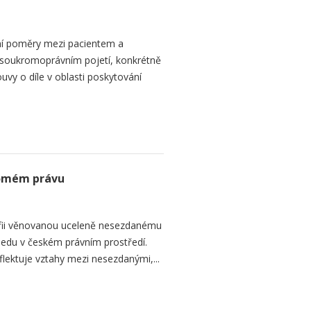
ní poměry mezi pacientem a
 soukromoprávním pojetí, konkrétně
vy o díle v oblasti poskytování
romém právu
fii věnovanou uceleně nesezdanému
edu v českém právním prostředí.
lektuje vztahy mezi nesezdanými,...