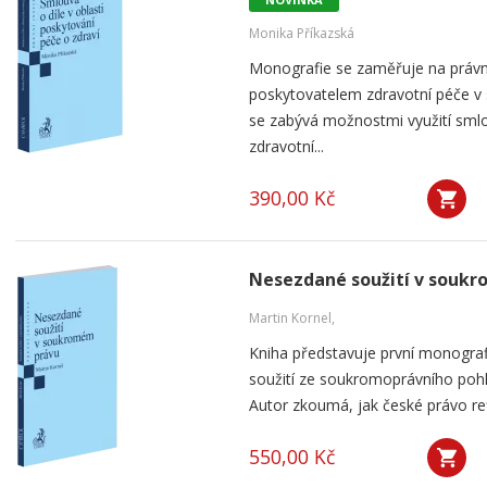
Monika Příkazská
Monografie se zaměřuje na práv
poskytovatelem zdravotní péče v
se zabývá možnostmi využití smlou
zdravotní...
390,00 Kč
Nesezdané soužití v souk
Martin Kornel,
Kniha představuje první monogra
soužití ze soukromoprávního pohl
Autor zkoumá, jak české právo ref
550,00 Kč