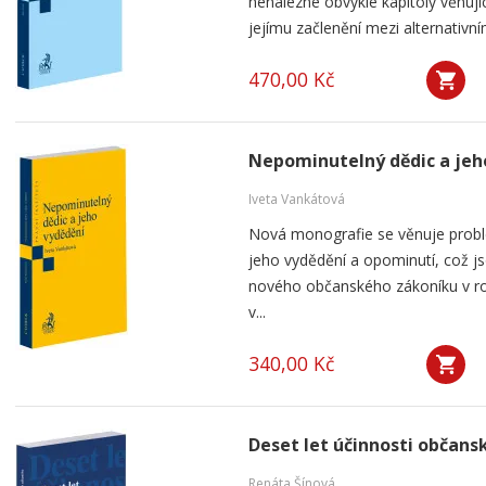
nenalezne obvyklé kapitoly věnují
jejímu začlenění mezi alternativní
470,00 Kč
Nepominutelný dědic a jeh
Iveta Vankátová
Nová monografie se věnuje probl
jeho vydědění a opominutí, což js
nového občanského zákoníku v ro
v...
340,00 Kč
Deset let účinnosti občan
Renáta Šínová,